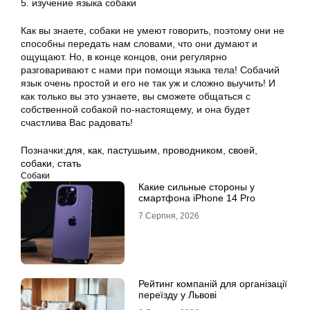
5. изучение языка собаки
Как вы знаете, собаки не умеют говорить, поэтому они не
способны передать нам словами, что они думают и
ощущают. Но, в конце концов, они регулярно
разговаривают с нами при помощи языка тела! Собачий
язык очень простой и его не так уж и сложно выучить! И
как только вы это узнаете, вы сможете общаться с
собственной собакой по-настоящему, и она будет
счастлива Вас радовать!
Позначки:
для
,
как
,
пастушьим
,
проводником
,
своей
,
собаки
,
стать
Собаки
Какие сильные стороны у
смартфона iPhone 14 Pro
7 Серпня, 2026
Рейтинг компаній для організації
переїзду у Львові