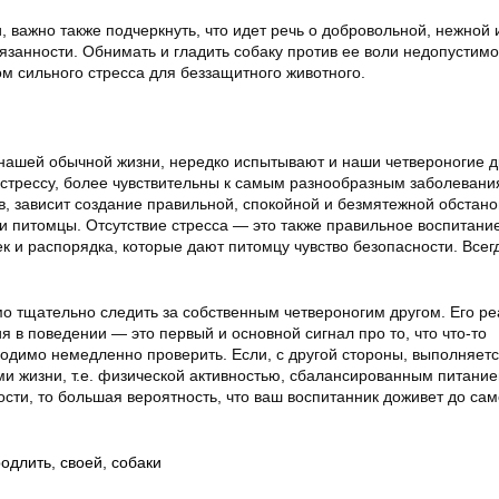
, важно также подчеркнуть, что идет речь о добровольной, нежной 
занности. Обнимать и гладить собаку против ее воли недопустимо,
ом сильного стресса для беззащитного животного.
 нашей обычной жизни, нередко испытывают и наши четвероногие д
стрессу, более чувствительны к самым разнообразным заболевани
ев, зависит создание правильной, спокойной и безмятежной обстано
и питомцы. Отсутствие стресса — это также правильное воспитание
 и распорядка, которые дают питомцу чувство безопасности. Всег
о тщательно следить за собственным четвероногим другом. Его ре
я в поведении — это первый и основной сигнал про то, что что-то
ходимо немедленно проверить. Если, с другой стороны, выполняет
и жизни, т.е. физической активностью, сбалансированным питание
сти, то большая вероятность, что ваш воспитанник доживет до са
родлить
,
своей
,
собаки