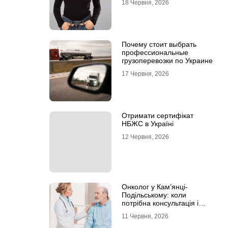
18 Червня, 2026
Почему стоит выбрать
профессиональные
грузоперевозки по Украине
17 Червня, 2026
Отримати сертифікат
НБЖС в Україні
12 Червня, 2026
Онколог у Кам’янці-
Подільському: коли
потрібна консультація і
чому не варто відкладати
11 Червня, 2026
обстеження?