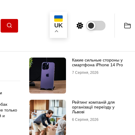
UK
Пошук
Какие сильные стороны у
смартфона iPhone 14 Pro
7 Серпня, 2026
и
й
Рейтинг компаній для
обак
організації переїзду у
е только
Львові
й и
6 Серпня, 2026