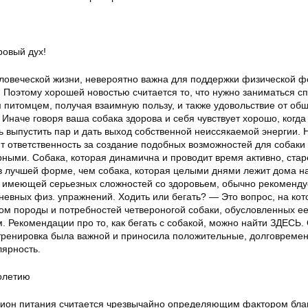
ровый дух!
человеческой жизни, невероятно важна для поддержки физической 
 Поэтому хорошей новостью считается то, что нужно заниматься с
 питомцем, получая взаимную пользу, и также удовольствие от об
наче говоря ваша собака здорова и себя чувствует хорошо, когда
 выпустить пар и дать выход собственной неиссякаемой энергии. Н
т ответственность за создание подобных возможностей для собаки и
рными. Собака, которая динамична и проводит время активно, стар
в лучшей форме, чем собака, которая целыми днями лежит дома на
е имеющей серьезных сложностей со здоровьем, обычно рекоменду
невных физ. упражнений. Ходить или бегать? — Это вопрос, на ко
том породы и потребностей четвероногой собаки, обусловленных е
 Рекомендации про то, как бегать с собакой, можно найти ЗДЕСЬ.
 тренировка была важной и приносила положительные, долговреме
лярность.
олетию
ион питания считается чрезвычайно определяющим фактором бла