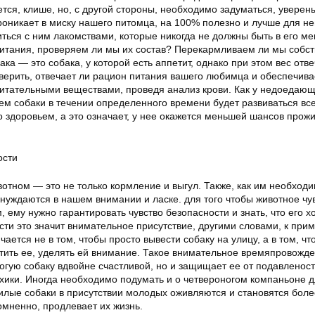
ется, клише, но, с другой стороны, необходимо задуматься, уверен
проникает в миску нашего питомца, на 100% полезно и лучше для не
ться с ним лакомствами, которые никогда не должны быть в его м
итания, проверяем ли мы их состав? Перекармливаем ли мы собст
ка — это собака, у которой есть аппетит, однако при этом вес отве
верить, отвечает ли рацион питания вашего любимца и обеспечива
тательными веществами, проведя анализ крови. Как у недоедающе
м собаки в течении определенного времени будет развиваться вс
 здоровьем, а это означает, у нее окажется меньшей шансов прож
ости
отном — это не только кормление и выгул. Также, как им необход
 нуждаются в нашем внимании и ласке. для того чтобы животное чу
 ему нужно гарантировать чувство безопасности и знать, что его хо
сти это значит внимательное присутствие, другими словами, к прим
чается не в том, чтобы просто вывести собаку на улицу, а в том, чт
етить ее, уделять ей внимание. Такое внимательное времяпровожд
огую собаку вдвойне счастливой, но и защищает ее от подавленост
ихики. Иногда необходимо подумать и о четвероногом компаньоне 
лые собаки в присутствии молодых оживляются и становятся боле
омненно, продлевает их жизнь.