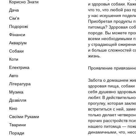
Корисно Знати
и здоровья собаки. Каж
что то, что любой раз 
Дача
у нас искушения подели
Сім'я
Приобретая продукты п
Подорожі
питомца? Здоровая соба
породе. Вы можете про
Фінанси
всеми необходимыми пи
Акваріум
у страдающей ожирение
и больше сложностей со
Собаки
жизнь.
Коти
Електрика
Проявление привязанн
Авто
Забота о домашнем жив
Література
здоровая пища, собаки
себя душевно здоровым,
Музика
любят. В действительно
Дозвілля
прогулку, которая заклю
Кіно
встретиться с ней, зам
только делает четверон
Своїми Руками
прочих расстройств пс
Тварини
нашего питомца — пожи
динамичными, что, нес
Поради