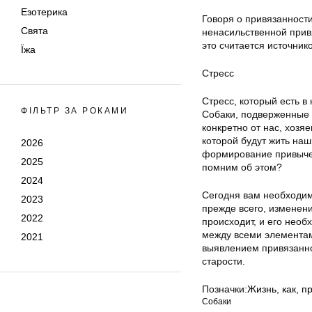
Езотерика
Говоря о привязанности
Свята
ненасильственной привя
это считается источник
Їжа
Стресс
Стресс, который есть в
ФІЛЬТР ЗА РОКАМИ
Собаки, подверженные 
конкретно от нас, хозя
которой будут жить наш
2026
формирование привычек
2025
помним об этом?
2024
Сегодня вам необходим
2023
прежде всего, изменени
2022
происходит, и его необ
между всеми элементам
2021
выявлением привязанно
старости.
Позначки:
Жизнь
,
как
,
п
Собаки