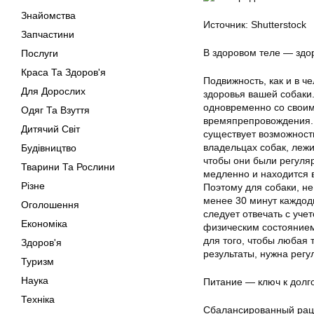
Знайомства
Источник: Shutterstock
Запчастини
В здоровом теле — здо
Послуги
Краса Та Здоров'я
Подвижность, как и в 
Для Дорослих
здоровья вашей собаки.
одновременно со своим
Одяг Та Взуття
времяпрепровождения. И
Дитячий Світ
существует возможность
владельцах собак, лежи
Будівництво
чтобы они были регуля
Тварини Та Рослини
медленно и находится 
Різне
Поэтому для собаки, н
менее 30 минут каждод
Оголошення
следует отвечать с уче
Економіка
физическим состоянием.
для того, чтобы любая
Здоров'я
результаты, нужна регу
Туризм
Наука
Питание — ключ к долг
Техніка
Сбалансированный рац