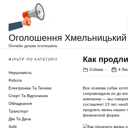
Оголошення
Перейти
Хмельницький
до
вмісту
Оголошення Хмельницький
Онлайн дошка оголошень
Как продли
ФІЛЬТР ПО КАТЕГОРІЇ
Собаки
4 Ли
Нерухомість
Робота
Електроніка Та Техніка
Все хозяева собак хотя
сопровождали их до кон
Спорт Та Відпочинок
компании — мы говорим
Обладнання
составляет 13 лет, не
продлить жизнь наших 
Транспорт
физической форме.
Дім Та Дача
Хобі