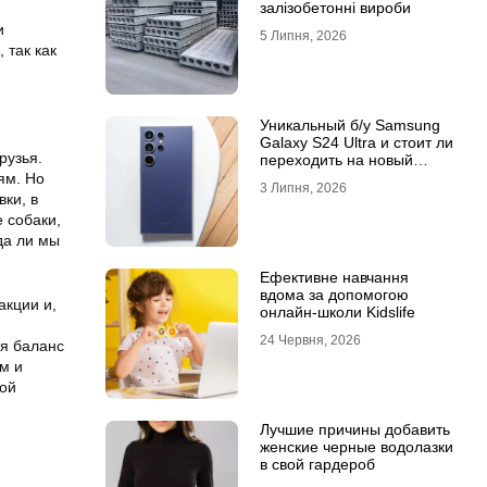
залізобетонні вироби
и
5 Липня, 2026
 так как
Уникальный б/у Samsung
Galaxy S24 Ultra и стоит ли
рузья.
переходить на новый
Samsung Galaxy S25 Ultra
ям. Но
3 Липня, 2026
вки, в
 собаки,
да ли мы
Ефективне навчання
вдома за допомогою
акции и,
онлайн-школи Kidslife
24 Червня, 2026
ся баланс
м и
мой
Лучшие причины добавить
женские черные водолазки
в свой гардероб