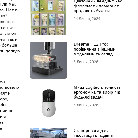
Цветочный вендинг: как
ы ли мы,
флороматы помогают
го. Нет ли
продавать букеты
еню?
круглосуточно
14 Липня, 2026
венного
чает ее
ет ли он
й, так и
Dreame H12 Pro:
е больше
порівняння з іншими
ить долгую
моделями та огляд
функцій
6 Липня, 2026
има
вствовало
Миші Logitech: точність,
ергономіка та вибір під
тят и
будь-які задачі
еру,
обы
6 Липня, 2026
ение не
и и
для
е
Які переваги дає
інвестиція в надійні