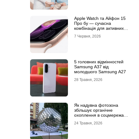
Apple Watch та Айфон 15
Про бу — сучасна
комбінація для активних
користувачів
7 Червня, 2026
5 головних відмінностей
Samsung A37 від
молодшого Samsung A27
28 Травня, 2026
Як надувна фотозона
збільшує органічне
охоплення в соцмережах:
механіка вірусного
24 Травня, 2026
контенту