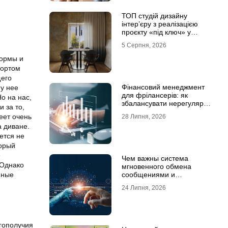
ТОП студій дизайну
інтер’єру з реалізацією
проєкту «під ключ» у
Хмельницькому
5 Серпня, 2026
формы и
портом
щего
Фінансовий менеджмент
 у нее
для фрілансерів: як
о на нас,
збалансувати нерегулярні
 за то,
доходи
еет очень
28 Липня, 2026
 диване.
ется не
торый
е
Чем важны система
 Однако
мгновенного обмена
нные
сообщениями и
предотвращение утечек
24 Липня, 2026
информации для бизнеса
гополучия