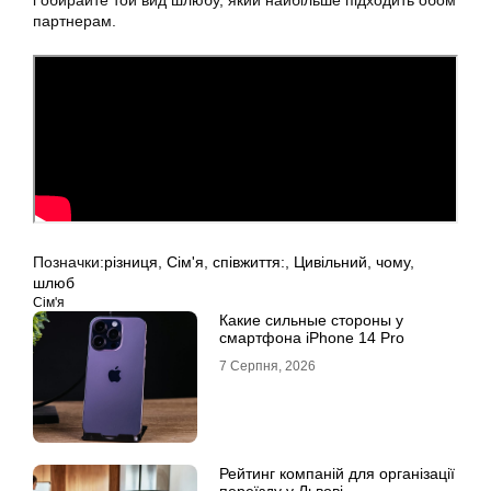
і обирайте той вид шлюбу, який найбільше підходить обом
партнерам.
Позначки:
різниця
,
Сім'я
,
співжиття:
,
Цивільний
,
чому
,
шлюб
Сім'я
Какие сильные стороны у
смартфона iPhone 14 Pro
7 Серпня, 2026
Рейтинг компаній для організації