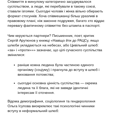
Співжиття в минулому категорично засуджувалося
суспільством, а люди, які перебували в такому союзі,
ставали ізгоями. Сьогодні чоловік і жінка вільно обирають
формат стосунків. Хоча співмешканці більш уразливі в
правовому плані, ніж законне подружжя, багато хто віддає
перевагу фактичному співжиттю без штампа в паспорті.
Чим керуються партнери? Письменник, поет, критик
Сергій Арутюнов у книжці «Навіщо йти до РАЦСу, якщо
шлюби укладаються на небесах, або Цивільний шлюб:
«за» і «проти»»» зазначає, що цілі сучасного суспільства
змінилися:
раніше кожна людина була частиною єдиного
організму (соціуму) і прагнула до вступу в шлюб і
виховання потомства;
сьогодні основна цінність суспільства — окрема
людина та її блага, які не завжди ідентичні
інтересам її оточення.
Відома демографиня, соціологиня та гендерологиня
Ольга Ісупова виокремлює такі психологічні чинники
вступу в неформальний шлюб: