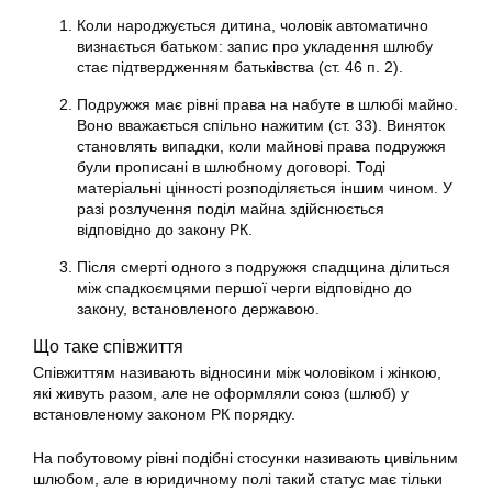
Коли народжується дитина, чоловік автоматично
визнається батьком: запис про укладення шлюбу
стає підтвердженням батьківства (ст. 46 п. 2).
Подружжя має рівні права на набуте в шлюбі майно.
Воно вважається спільно нажитим (ст. 33). Виняток
становлять випадки, коли майнові права подружжя
були прописані в шлюбному договорі. Тоді
матеріальні цінності розподіляється іншим чином. У
разі розлучення поділ майна здійснюється
відповідно до закону РК.
Після смерті одного з подружжя спадщина ділиться
між спадкоємцями першої черги відповідно до
закону, встановленого державою.
Що таке співжиття
Співжиттям називають відносини між чоловіком і жінкою,
які живуть разом, але не оформляли союз (шлюб) у
встановленому законом РК порядку.
На побутовому рівні подібні стосунки називають цивільним
шлюбом, але в юридичному полі такий статус має тільки