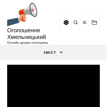
Оголошення
Перейти
Хмельницький
до
вмісту
Оголошення
Хмельницький
Онлайн дошка оголошень
ЗМІСТ