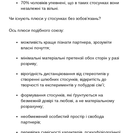
70% чоловіків упевнені, що в таких стосунках вони
незалежні та вільні.
Чи існують плюси у стосунках без зобов’язань?
Ось плюси подібного союзу:
можливість краще пізнати партнера, зрозуміти
власні почуття;
мінімальні матеріальні претензії обох сторін у разі
розриву;
вірогідність дистанціювання від стереотипів у
створенні шлюбних стосунків, відкритість до
творчості та експериментів у побудові сім’ї;
формування стосунків, які ґрунтуються на
безмежній довірі та любові, а не матеріальному
розрахунку;
необмежений особистий простір і свобода
партнерів;
перевірка сумісності характерів, психофізіологічної