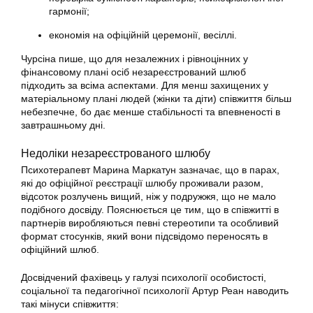
гармонії;
економія на офіційній церемонії, весіллі.
Чурсіна пише, що для незалежних і рівноцінних у
фінансовому плані осіб незареєстрований шлюб
підходить за всіма аспектами. Для менш захищених у
матеріальному плані людей (жінки та діти) співжиття більш
небезпечне, бо дає менше стабільності та впевненості в
завтрашньому дні.
Недоліки незареєстрованого шлюбу
Психотерапевт Марина Маркатун зазначає, що в парах,
які до офіційної реєстрації шлюбу проживали разом,
відсоток розлучень вищий, ніж у подружжя, що не мало
подібного досвіду. Пояснюється це тим, що в співжитті в
партнерів виробляються певні стереотипи та особливий
формат стосунків, який вони підсвідомо переносять в
офіційний шлюб.
Досвідчений фахівець у галузі психології особистості,
соціальної та педагогічної психології Артур Реан наводить
такі мінуси співжиття: