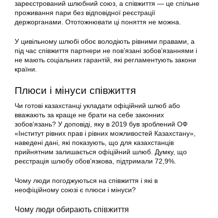
зареєстрований шлюбний союз, а співжиття — це спільне
проживання пари без відповідної реєстрації
держорганами. Ототожнювати ці поняття не можна.
У цивільному шлюбі обоє володіють рівними правами, а
під час співжиття партнери не пов’язані зобов’язаннями і
не мають соціальних гарантій, які регламентують закони
країни.
Плюси і мінуси співжиття
Чи готові казахстанці укладати офіційний шлюб або
вважають за краще не брати на себе законних
зобов’язань? У доповіді, яку в 2019 був зроблений ОФ
«Інститут рівних прав і рівних можливостей Казахстану»,
наведені дані, які показують, що для казахстанців
прийнятним залишається офіційний шлюб. Думку, що
реєстрація шлюбу обов’язкова, підтримали 72,9%.
Чому люди погоджуються на співжиття і які в
неофіційному союзі є плюси і мінуси?
Чому люди обирають співжиття