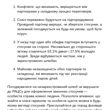
Конфлікти, що виникають, вирішуються між
партнерами у складному процесі переговорів.
Союз переважно будується на підпорядкуванні.
Провідний партнер вирішує, чи зберігати стосунки, а
залежний погоджується на будь-які умови, щоб бути
поруч.
У низці пар один або обидва партнери вступають у
стосунки на стороні. Несхвально до стороннього
зв’язку ставляться 53,1% дівчат і 27,5% молодих
людей. Зради відбуваються частіше, ніж у
зареєстрованих шлюбах.
Майнова незахищеність обох партнерів та
складнощі, які виникають під час реєстрації
народжених парою дітей.
Погоджуватися на незареєстрований шлюб чи вирушати
до РАЦСу для оформлення законних стосунків —
особиста справа кожної людини. Психологи впевнені, що
знайти в союзі гармонію та особисте щастя можна в будь-
якому вигляді стосунків. Прислухайтеся до порад фахівців