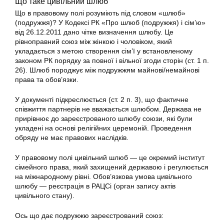
Що таке цивільний шлюб
Що в правовому полі розуміють під словом «шлюб»
(подружжя)? У Кодексі РК «Про шлюб (подружжя) і сім’ю»
від 26.12.2011 дано чітке визначення шлюбу. Це
рівноправний союз між жінкою і чоловіком, який
укладається з метою створення сім’ї у встановленому
законом РК порядку за повної і вільної згоди сторін (ст. 1 п.
26). Шлюб породжує між подружжям майнові/немайнові
права та обов’язки.
У документі підкреслюється (ст. 2 п. 3), що фактичне
співжиття партнерів не вважається шлюбом. Держава не
прирівнює до зареєстрованого шлюбу союзи, які були
укладені на основі релігійних церемоній. Проведення
обряду не має правових наслідків.
У правовому полі цивільний шлюб — це окремий інститут
сімейного права, який захищений державою і регулюється
на міжнародному рівні. Обов’язкова умова цивільного
шлюбу — реєстрація в РАЦСі (орган запису актів
цивільного стану).
Ось що дає подружжю зареєстрований союз: