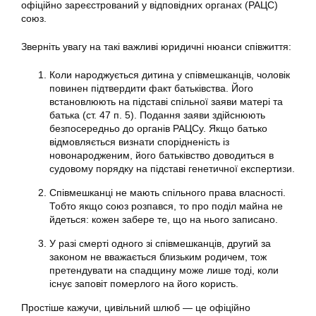
офіційно зареєстрований у відповідних органах (РАЦС)
союз.
Зверніть увагу на такі важливі юридичні нюанси співжиття:
Коли народжується дитина у співмешканців, чоловік
повинен підтвердити факт батьківства. Його
встановлюють на підставі спільної заяви матері та
батька (ст. 47 п. 5). Подання заяви здійснюють
безпосередньо до органів РАЦСу. Якщо батько
відмовляється визнати спорідненість із
новонародженим, його батьківство доводиться в
судовому порядку на підставі генетичної експертизи.
Співмешканці не мають спільного права власності.
Тобто якщо союз розпався, то про поділ майна не
йдеться: кожен забере те, що на нього записано.
У разі смерті одного зі співмешканців, другий за
законом не вважається близьким родичем, тож
претендувати на спадщину може лише тоді, коли
існує заповіт померлого на його користь.
Простіше кажучи, цивільний шлюб — це офіційно