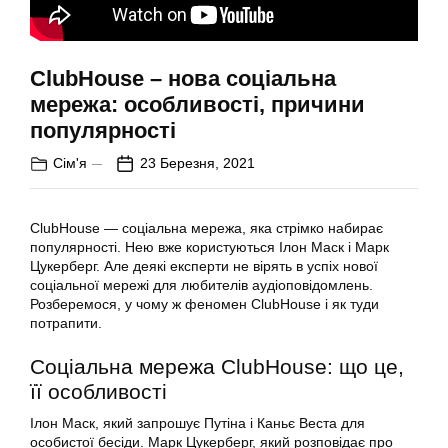
ClubHouse – нова соціальна
мережа: особливості, причини
популярності
Сім'я
23 Березня, 2021
ClubHouse — соціальна мережа, яка стрімко набирає
популярності. Нею вже користуються Ілон Маск і Марк
Цукерберг. Але деякі експерти не вірять в успіх нової
соціальної мережі для любителів аудіоповідомлень.
Розберемося, у чому ж феномен ClubHouse і як туди
потрапити.
Соціальна мережа ClubHouse: що це,
її особливості
Ілон Маск, який запрошує Путіна і Каньє Веста для
особистої бесіди. Марк Цукерберг, який розповідає про