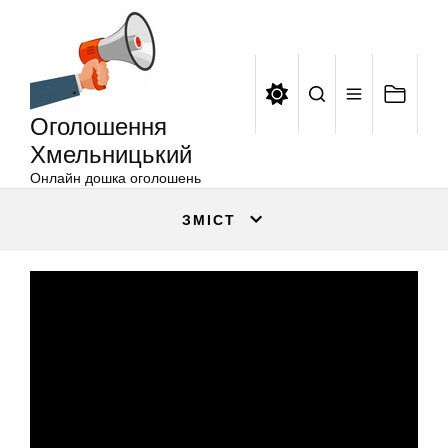
Оголошення
Перейти
Хмельницький
до
вмісту
Оголошення
Хмельницький
Онлайн дошка оголошень
ЗМІСТ