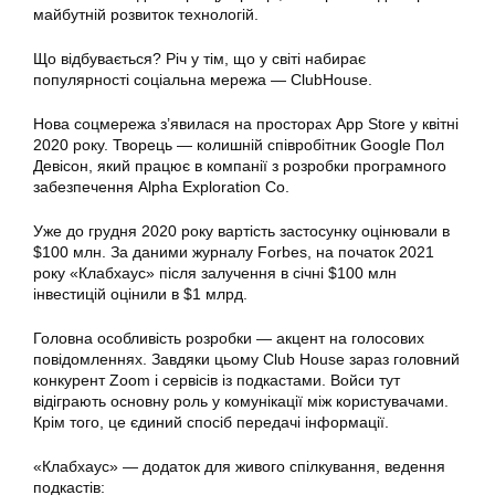
майбутній розвиток технологій.
Що відбувається? Річ у тім, що у світі набирає
популярності соціальна мережа — ClubHouse.
Нова соцмережа з’явилася на просторах App Store у квітні
2020 року. Творець — колишній співробітник Google Пол
Девісон, який працює в компанії з розробки програмного
забезпечення Alpha Exploration Co.
Уже до грудня 2020 року вартість застосунку оцінювали в
$100 млн. За даними журналу Forbes, на початок 2021
року «Клабхаус» після залучення в січні $100 млн
інвестицій оцінили в $1 млрд.
Головна особливість розробки — акцент на голосових
повідомленнях. Завдяки цьому Club House зараз головний
конкурент Zoom і сервісів із подкастами. Войси тут
відіграють основну роль у комунікації між користувачами.
Крім того, це єдиний спосіб передачі інформації.
«Клабхаус» — додаток для живого спілкування, ведення
подкастів: