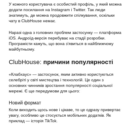
У кожного користувача є особистий профіль, у який можна
додати посилання на Instagram і Twitter. Так люди
знатимуть, де можна продовжити спілкування, оскільки
чату в ClubHouse немає.
Наразі одна з головних проблем застосунку — платформа
iOS. Андроїд-версія перебуває на стадії розробки.
Програмісти кажуть, що вона з’явиться в найближчому
майбутньому.
ClubHouse:
причини популярності
«Клабхаус» — застосунок, яким активно користуються
селебріті у світі мистецтва і технологій. Це один з
основних чинників зростання популярності соціальної
мережі. Є ще передумови для цього:
Новий формат
Коли виходить щось нове і цікаве, то це одразу привертає
увагу, особливо це стосується мобільних додатків. Як
приклад — історія TikTok.