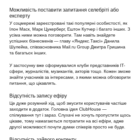
Можливість поставити запитання селебріті або
експерту
У соцмережі зареєстровані такі популярні особистості, як
Ілон Маск, Марк Цукерберг, Ештон Кутчер і багато інших. З
усіма ними можна поговорити. Там навіть знайдете
успішних бізнесменів — главу «Яндекс.Таксі» Данила
Шулейка, співзасновника Mail.ru Group Дмитра Гришина
та багатьох інших.
У застосунку вже сформувалися клуби представників IT-
сфери, журналістів, музикантів, акторів тощо. Кожен зможе
знайти учасників за інтересами, з якими можна обговорити
питання, що цікавлять.
Відсутність запису ефіру
Це дуже розумний хід, щоб змусити користувачів частіше
заходити в додаток. Головна ідея ClubHouse —
спілкування тут і зараз. Слухачі не хочуть пропустити щось
цікаве, тому намагаються потрапити на всі ефіри, адже
другої можливості почути думки спікерів просто не буде.
Відсутність зайвого контенту