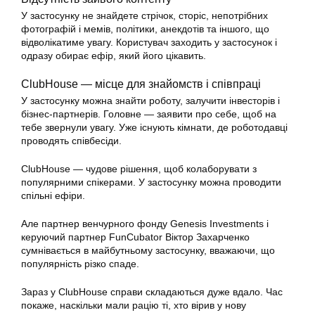
У застосунку не знайдете стрічок, сторіс, непотрібних
фотографій і мемів, політики, анекдотів та іншого, що
відволікатиме увагу. Користувач заходить у застосунок і
одразу обирає ефір, який його цікавить.
ClubHouse — місце для знайомств і співпраці
У застосунку можна знайти роботу, залучити інвесторів і
бізнес-партнерів. Головне — заявити про себе, щоб на
тебе звернули увагу. Уже існують кімнати, де роботодавці
проводять співбесіди.
ClubHouse — чудове рішення, щоб колаборувати з
популярними спікерами. У застосунку можна проводити
спільні ефіри.
Але партнер венчурного фонду Genesis Investments і
керуючий партнер FunCubator Віктор Захарченко
сумнівається в майбутньому застосунку, вважаючи, що
популярність різко спаде.
Зараз у ClubHouse справи складаються дуже вдало. Час
покаже, наскільки мали рацію ті, хто вірив у нову