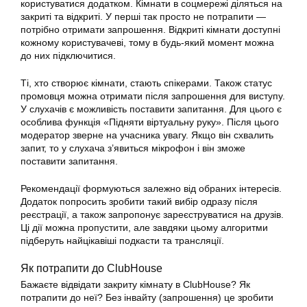
користуватися додатком. Кімнати в соцмережі діляться на
закриті та відкриті. У перші так просто не потрапити —
потрібно отримати запрошення. Відкриті кімнати доступні
кожному користувачеві, тому в будь-який момент можна
до них підключитися.
Ті, хто створює кімнати, стають спікерами. Також статус
промовця можна отримати після запрошення для виступу.
У слухачів є можливість поставити запитання. Для цього є
особлива функція «Підняти віртуальну руку». Після цього
модератор зверне на учасника увагу. Якщо він схвалить
запит, то у слухача з’явиться мікрофон і він зможе
поставити запитання.
Рекомендації формуються залежно від обраних інтересів.
Додаток попросить зробити такий вибір одразу після
реєстрації, а також запропонує зареєструватися на друзів.
Ці дії можна пропустити, але завдяки цьому алгоритми
підберуть найцікавіші подкасти та трансляції.
Як потрапити до ClubHouse
Бажаєте відвідати закриту кімнату в ClubHouse? Як
потрапити до неї? Без інвайту (запрошення) це зробити