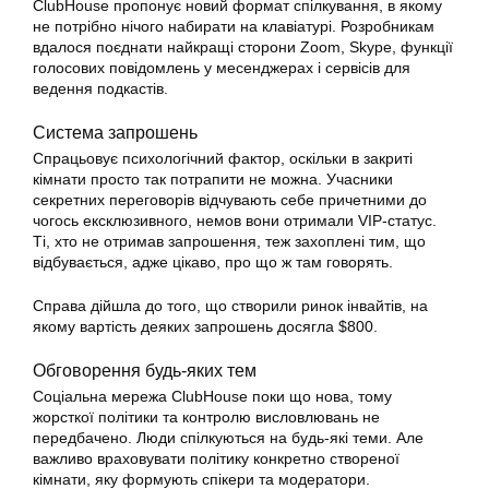
ClubHouse пропонує новий формат спілкування, в якому
не потрібно нічого набирати на клавіатурі. Розробникам
вдалося поєднати найкращі сторони Zoom, Skype, функції
голосових повідомлень у месенджерах і сервісів для
ведення подкастів.
Система запрошень
Спрацьовує психологічний фактор, оскільки в закриті
кімнати просто так потрапити не можна. Учасники
секретних переговорів відчувають себе причетними до
чогось ексклюзивного, немов вони отримали VIP-статус.
Ті, хто не отримав запрошення, теж захоплені тим, що
відбувається, адже цікаво, про що ж там говорять.
Справа дійшла до того, що створили ринок інвайтів, на
якому вартість деяких запрошень досягла $800.
Обговорення будь-яких тем
Соціальна мережа ClubHouse поки що нова, тому
жорсткої політики та контролю висловлювань не
передбачено. Люди спілкуються на будь-які теми. Але
важливо враховувати політику конкретно створеної
кімнати, яку формують спікери та модератори.