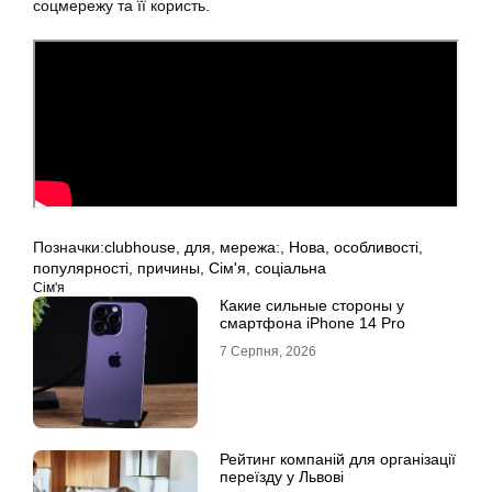
соцмережу та її користь.
Позначки:
clubhouse
,
для
,
мережа:
,
Нова
,
особливості
,
популярності
,
причины
,
Сім'я
,
соціальна
Сім'я
Какие сильные стороны у
смартфона iPhone 14 Pro
7 Серпня, 2026
Рейтинг компаній для організації
переїзду у Львові