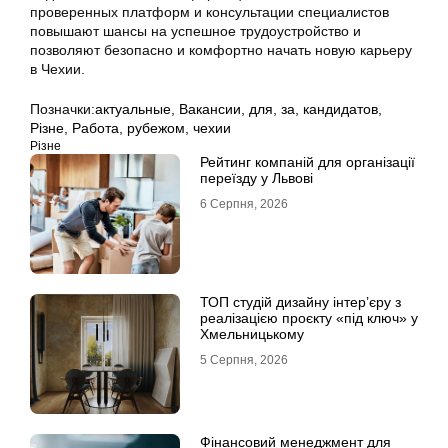
проверенных платформ и консультации специалистов
повышают шансы на успешное трудоустройство и
позволяют безопасно и комфортно начать новую карьеру
в Чехии.
Позначки:
актуальные
,
Вакансии
,
для
,
за
,
кандидатов
,
Різне
,
Работа
,
рубежом
,
чехии
Різне
Рейтинг компаній для організації
переїзду у Львові
6 Серпня, 2026
ТОП студій дизайну інтер’єру з
реалізацією проєкту «під ключ» у
Хмельницькому
5 Серпня, 2026
Фінансовий менеджмент для