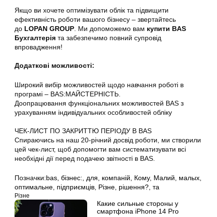
Якщо ви хочете оптимізувати облік та підвищити
ефективність роботи вашого бізнесу – звертайтесь
до
LOPAN GROUP
. Ми допоможемо вам
купити BAS
Бухгалтерія
та забезпечимо повний супровід
впровадження!
Додаткові можливості:
Широкий вибір можливостей щодо навчання роботі в
програмі – BAS:МАЙСТЕРНІСТЬ.
Доопрацювання функціональних можливостей BAS з
урахуванням індивідуальних особливостей обліку
ЧЕК-ЛИСТ ПО ЗАКРИТТЮ ПЕРІОДУ В BAS
Спираючись на наш 20-річний досвід роботи, ми створили
цей чек-лист, щоб допомогти вам систематизувати всі
необхідні дії перед подачею звітності в BAS.
Позначки:
bas
,
бізнес:
,
для
,
компаній
,
Кому
,
Малий
,
малых
,
оптимальне
,
підприємців
,
Різне
,
рішення?
,
та
Різне
Какие сильные стороны у
смартфона iPhone 14 Pro