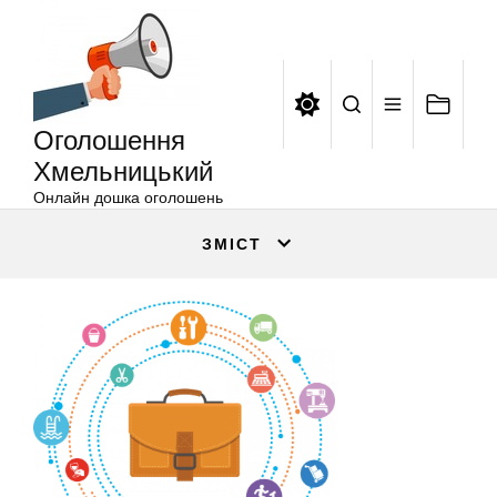
Оголошення
Перейти
Хмельницький
до
вмісту
Оголошення
Хмельницький
Онлайн дошка оголошень
ЗМІСТ