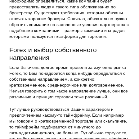
необходимо определиться, какие компании будет
предоставлять людям такого типа обслуживания по
брокерству. Существуют требования, которым обязаны
отвечать хорошие брокеры. Сначала, обязательно нужно
обратить внимание на заявленные условия партнерства с
подобными компаниями – размеры комиссии и спрэдов,
которыми пользуется платформа для торговли.
Forex и выбор собственного
направления
Если Вы очень долгое время провели за изучение рынка
Forex, то Вам понадобится когда нибудь определиться с
собственным направлением, а конкретно:
кратковременное, среднесрочное или долговременное.
Нельзя говорить о том какое направление лучше, они все
различные и принцип торговли тоже различный.
Тут лучше руководствоваться Вашим характером и
предпочтением какому-то таймфрейму. Если например
мы говорим о кратковременной торговле или скальпинге,
то таймфрейм подбирается от минутного до
пятнадцатиминутного, не больше. Тут обычно торгуют те,
кто любит ловить волну или, говоря откровенно, сёрферы.