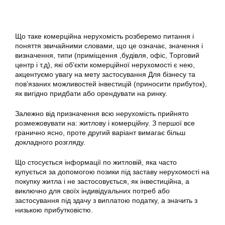
Що таке комерційна нерухомість розберемо питання і
поняття звичайними словами, що це означає, значення і
визначення, типи (приміщення ,будівля, офіс, Торговий
центр і т.д), які об’єкти комерційної нерухомості є нею,
акцентуємо увагу на мету застосування Для бізнесу та
пов’язаних можливостей інвестицій (приносити прибуток),
як вигідно придбати або орендувати на ринку.
Залежно від призначення всю нерухомість прийнято
розмежовувати на: житлову і комерційну. З першої все
гранично ясно, проте другий варіант вимагає більш
докладного розгляду.
Що стосується інформації по житловій, яка часто
купується за допомогою позики під заставу нерухомості на
покупку житла і не застосовується, як інвестиційна, а
виключно для своїх індивідуальних потреб або
застосування під здачу з виплатою податку, а значить з
низькою прибутковістю.