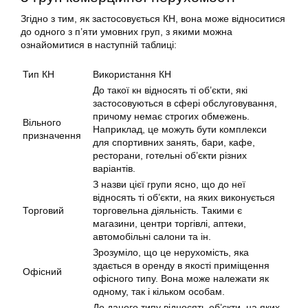
Згідно з тим, як застосовується КН, вона може відноситися
до одного з п’яти умовних груп, з якими можна
ознайомитися в наступній таблиці:
Тип КН
Використання КН
До такої кн відносять ті об’єкти, які
застосовуються в сфері обслуговування,
причому немає строгих обмежень.
Вільного
Наприклад, це можуть бути комплекси
призначення
для спортивних занять, бари, кафе,
ресторани, готельні об’єкти різних
варіантів.
З назви цієї групи ясно, що до неї
відносять ті об’єкти, на яких виконується
Торговий
торговельна діяльність. Такими є
магазини, центри торгівлі, аптеки,
автомобільні салони та ін.
Зрозуміло, що це нерухомість, яка
здається в оренду в якості приміщення
Офісний
офісного типу. Вона може належати як
одному, так і кільком особам.
До даного типу відносять об’єкти, на яких