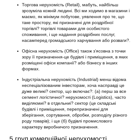
Торгова нерухомість (Retail), мабуть, найбільш
зрозуміла кожній людині. Всі ми ходимо в магазини і
маємо, як мінімум побутове, уявлення про те, що
таке простору, які призначені для роздрібної
торгівлі? торгівлі товарами для особистого
споживання, і ще надання роздрібних послуг,
насамперед громадського харчування або розваги?.
Офісна нерухомість (Office) також з’ясовна з точки
зору її призначення-це будівлі і приміщення, в яких
розміщені офіси компанії? або бізнесу в інших
формах.
Індустріальна нерухомість (Industrial) менш відома
неспеціалізованим інвесторам, хоча насправді це
дуже великі? сектор, що включає?: (а) перш за все
сегмент логістичної? нерухомості (Logistics), часто
виділяємиі? в отдельниі? сектор (це складські
будівлі і приміщення, перепризначені для
зберігання, сортування, обробки, розподілу різного
роду товарів); і ще (б) будівлі промислового
характеру виробничого призначення.
5 груп комерційної нерухомості