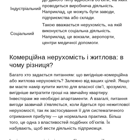
проводиться виробнича діяльність.
Індустріальний
Наприклад, це можуть бути заводи,
підприємства або склади.
Такою вважається нерухомість, на якій
виконується соціальна діяльність.
Соціальний
Наприклад, це вокзали, аеропорти,
центри медичної допомоги.
Комерційна нерухомість і житлова: в
чому різниця?
Багато хто задається питанням: що вигідніше-комерційна
або житлова нерухомість? Залежно від ваших цілей. Якщо
ви маєте намір купити житло для власної сім’ї, зрозуміло,
вигідніше витратити гроші на звичайну квартиру.
Інвесторам же необхідні апартаменти. А взагалі, питання
вигоди зазвичай з’являється, коли йдеться про нежитлової
нерухомості, так як застосування її для систематичного
отримання прибутку — це нормальна практика. Більш
того, це одна з властивостей подібних об’єктів. Їх
набувають, щоб вести діяльність підприємця.