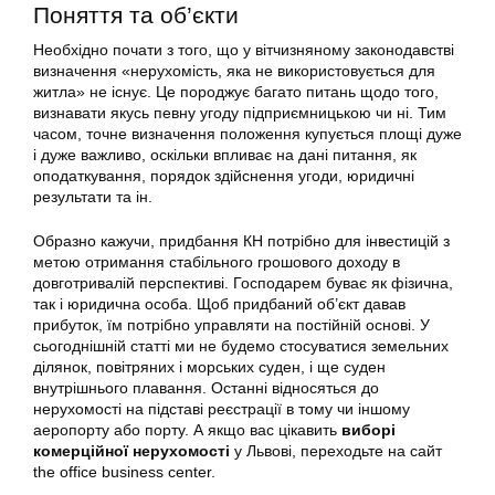
Поняття та об’єкти
Необхідно почати з того, що у вітчизняному законодавстві
визначення «нерухомість, яка не використовується для
житла» не існує. Це породжує багато питань щодо того,
визнавати якусь певну угоду підприємницькою чи ні. Тим
часом, точне визначення положення купується площі дуже
і дуже важливо, оскільки впливає на дані питання, як
оподаткування, порядок здійснення угоди, юридичні
результати та ін.
Образно кажучи, придбання КН потрібно для інвестицій з
метою отримання стабільного грошового доходу в
довготривалій перспективі. Господарем буває як фізична,
так і юридична особа. Щоб придбаний об’єкт давав
прибуток, їм потрібно управляти на постійній основі. У
сьогоднішній статті ми не будемо стосуватися земельних
ділянок, повітряних і морських суден, і ще суден
внутрішнього плавання. Останні відносяться до
нерухомості на підставі реєстрації в тому чи іншому
аеропорту або порту. А якщо вас цікавить
виборі
комерційної нерухомості
у Львові, переходьте на сайт
the office business center.