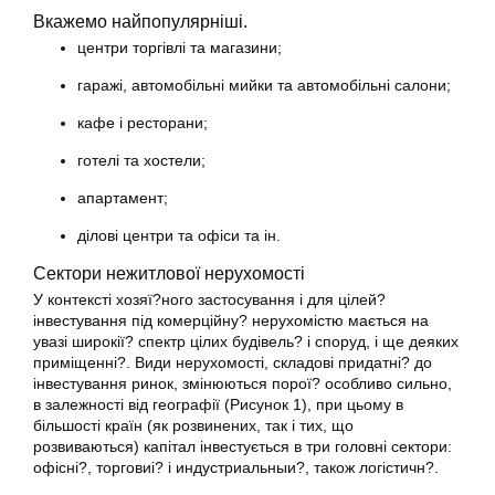
Вкажемо найпопулярніші.
центри торгівлі та магазини;
гаражі, автомобільні мийки та автомобільні салони;
кафе і ресторани;
готелі та хостели;
апартамент;
ділові центри та офіси та ін.
Сектори нежитлової нерухомості
У контексті хозяї?ного застосування і для цілей?
інвестування під комерційну? нерухомістю мається на
увазі широкії? спектр цілих будівель? і споруд, і ще деяких
приміщенні?. Види нерухомості, складові придатні? до
інвестування ринок, змінюються порої? особливо сильно,
в залежності від географії (Рисунок 1), при цьому в
більшості країн (як розвинених, так і тих, що
розвиваються) капітал інвестується в три головні сектори:
офісні?, торговиі? і индустриальныи?, також логістичн?.