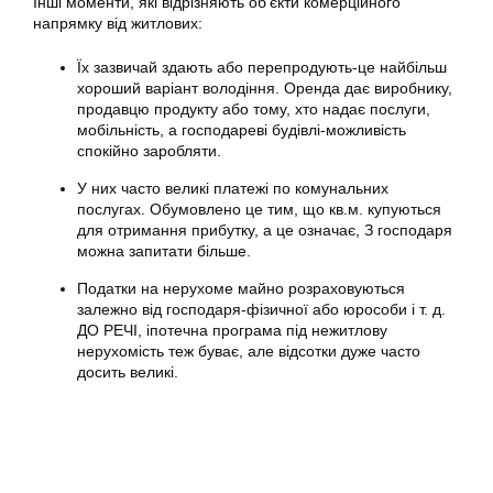
Інші моменти, які відрізняють об’єкти комерційного
напрямку від житлових:
Їх зазвичай здають або перепродують-це найбільш
хороший варіант володіння. Оренда дає виробнику,
продавцю продукту або тому, хто надає послуги,
мобільність, а господареві будівлі-можливість
спокійно заробляти.
У них часто великі платежі по комунальних
послугах. Обумовлено це тим, що кв.м. купуються
для отримання прибутку, а це означає, З господаря
можна запитати більше.
Податки на нерухоме майно розраховуються
залежно від господаря-фізичної або юрособи і т. д.
ДО РЕЧІ, іпотечна програма під нежитлову
нерухомість теж буває, але відсотки дуже часто
досить великі.