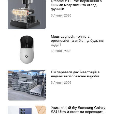
Dreame H12 Pro: порівняння з
іншими моделями та огляд
функцій
6 Липня, 2026
Миші Logitech: точність,
ергономіка та вибір під будь-які
задачі
6 Липня, 2026
Які переваги дає інвестиція в
надійні залізобетонні вироби
5 Липня, 2026
Уникальный б/у Samsung Galaxy
S24 Ultra и стоит ли переходить