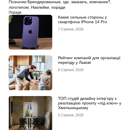
Позначки:
Брендированные
,
где
,
заказать
,
компании?
,
логотипом
,
Наклейки
,
поради
Поради
Какие сильные стороны у
смартфона iPhone 14 Pro
7 Серпня, 2026
Рейтинг компаній для організації
переїзду у Львові
6 Серпня, 2026
ТОП студій дизайну інтер’єру з
реалізацією проєкту «під ключ» у
Хмельницькому
5 Серпня, 2026