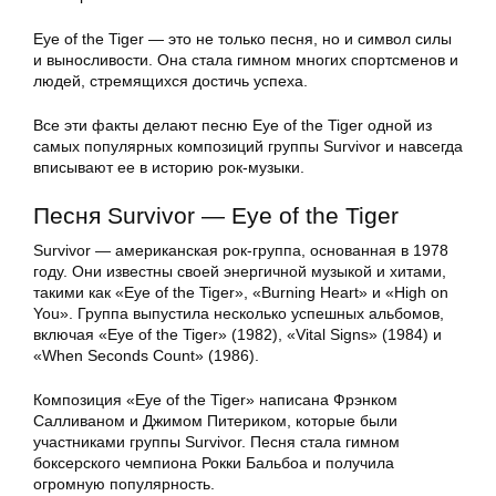
Eye of the Tiger — это не только песня, но и символ силы
и выносливости. Она стала гимном многих спортсменов и
людей, стремящихся достичь успеха.
Все эти факты делают песню Eye of the Tiger одной из
самых популярных композиций группы Survivor и навсегда
вписывают ее в историю рок-музыки.
Песня Survivor — Eye of the Tiger
Survivor — американская рок-группа, основанная в 1978
году. Они известны своей энергичной музыкой и хитами,
такими как «Eye of the Tiger», «Burning Heart» и «High on
You». Группа выпустила несколько успешных альбомов,
включая «Eye of the Tiger» (1982), «Vital Signs» (1984) и
«When Seconds Count» (1986).
Композиция «Eye of the Tiger» написана Фрэнком
Салливаном и Джимом Питериком, которые были
участниками группы Survivor. Песня стала гимном
боксерского чемпиона Рокки Бальбоа и получила
огромную популярность.