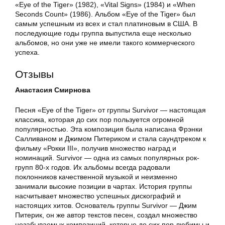
«Eye of the Tiger» (1982), «Vital Signs» (1984) и «When
Seconds Count» (1986). Альбом «Eye of the Tiger» был
самым успешным из всех и стал платиновым в США. В
последующие годы группа выпустила еще несколько
альбомов, но они уже не имели такого коммерческого
успеха.
Отзывы
Анастасия Смирнова
Песня «Eye of the Tiger» от группы Survivor — настоящая
классика, которая до сих пор пользуется огромной
популярностью. Эта композиция была написана Фрэнки
Салливаном и Джимом Питериком и стала саундтреком к
фильму «Рокки III», получив множество наград и
номинаций. Survivor — одна из самых популярных рок-
групп 80-х годов. Их альбомы всегда радовали
поклонников качественной музыкой и неизменно
занимали высокие позиции в чартах. История группы
насчитывает множество успешных дискографий и
настоящих хитов. Основатель группы Survivor — Джим
Питерик, он же автор текстов песен, создал множество
незабываемых композиций, которые до сих пор любимы и