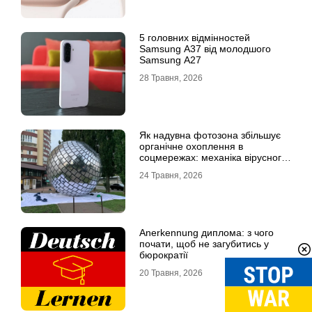
5 головних відмінностей
Samsung A37 від молодшого
Samsung A27
28 Травня, 2026
Як надувна фотозона збільшує
органічне охоплення в
соцмережах: механіка вірусного
контенту
24 Травня, 2026
Anerkennung диплома: з чого
почати, щоб не загубитись у
бюрократії
20 Травня, 2026