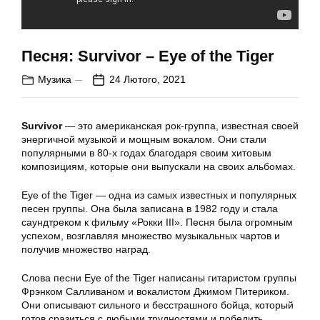
Песня: Survivor – Eye of the Tiger
Музика
24 Лютого, 2021
Survivor
— это американская рок-группа, известная своей
энергичной музыкой и мощным вокалом. Они стали
популярными в 80-х годах благодаря своим хитовым
композициям, которые они выпускали на своих альбомах.
Eye of the Tiger — одна из самых известных и популярных
песен группы. Она была записана в 1982 году и стала
саундтреком к фильму «Рокки III». Песня была огромным
успехом, возглавляя множество музыкальных чартов и
получив множество наград.
Слова песни Eye of the Tiger написаны гитаристом группы
Фрэнком Салливаном и вокалистом Джимом Питериком.
Они описывают сильного и бесстрашного бойца, который
готов сразиться с любыми трудностями и победить.