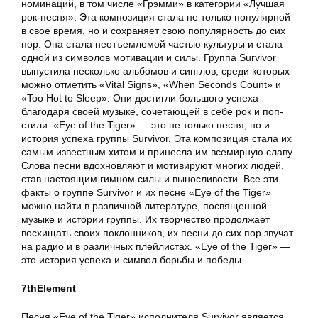
номинаций, в том числе «Грэмми» в категории «Лучшая
рок-песня». Эта композиция стала не только популярной
в свое время, но и сохраняет свою популярность до сих
пор. Она стала неотъемлемой частью культуры и стала
одной из символов мотивации и силы. Группа Survivor
выпустила несколько альбомов и синглов, среди которых
можно отметить «Vital Signs», «When Seconds Count» и
«Too Hot to Sleep». Они достигли большого успеха
благодаря своей музыке, сочетающей в себе рок и поп-
стили. «Eye of the Tiger» — это не только песня, но и
история успеха группы Survivor. Эта композиция стала их
самым известным хитом и принесла им всемирную славу.
Слова песни вдохновляют и мотивируют многих людей,
став настоящим гимном силы и выносливости. Все эти
факты о группе Survivor и их песне «Eye of the Tiger»
можно найти в различной литературе, посвященной
музыке и истории группы. Их творчество продолжает
восхищать своих поклонников, их песни до сих пор звучат
на радио и в различных плейлистах. «Eye of the Tiger» —
это история успеха и символ борьбы и победы.
7thElement
Песня «Eye of the Tiger» исполнителя Survivor является