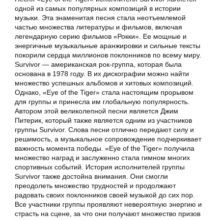
одной из самых популярных композиций в истории
музыки. Эта знаменитая песня стала неотъемлемой
частью множества литературы и фильмов, включая
легендарную серию фильмов «Рокки». Ее мощные и
энергичные музыкальные аранжировки и сильные тексты
покорили сердца миллионов поклонников по всему миру.
Survivor — американская рок-группа, которая была
основана в 1978 году. В их дискографии можно найти
множество успешных альбомов и хитовых композиций.
Однако, «Eye of the Tiger» стала настоящим прорывом
для группы и принесла им глобальную популярность.
Автором этой великолепной песни является Джим
Питерик, который также является одним из участников
группы Survivor. Слова песни отлично передают силу и
решимость, а музыкальное сопровождение подчеркивает
важность момента победы. «Eye of the Tiger» получила
множество наград и заслуженно стала гимном многих
спортивных событий. История исполнителей группы
Survivor также достойна внимания. Они смогли
преодолеть множество трудностей и продолжают
радовать своих поклонников своей музыкой до сих пор.
Все участники группы проявляют невероятную энергию и
страсть на сцене, за что они получают множество призов