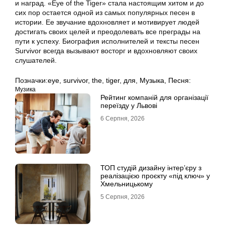
и наград. «Eye of the Tiger» стала настоящим хитом и до
сих пор остается одной из самых популярных песен в
истории. Ее звучание вдохновляет и мотивирует людей
достигать своих целей и преодолевать все преграды на
пути к успеху. Биография исполнителей и тексты песен
Survivor всегда вызывают восторг и вдохновляют своих
слушателей.
Позначки:
eye
,
survivor
,
the
,
tiger
,
для
,
Музыка
,
Песня:
Музика
Рейтинг компаній для організації
переїзду у Львові
6 Серпня, 2026
ТОП студій дизайну інтер’єру з
реалізацією проєкту «під ключ» у
Хмельницькому
5 Серпня, 2026