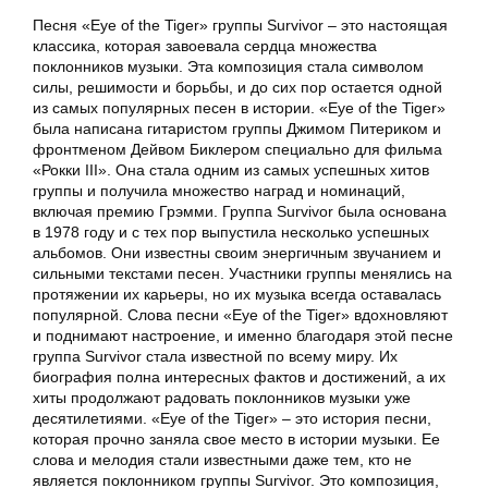
Песня «Eye of the Tiger» группы Survivor – это настоящая
классика, которая завоевала сердца множества
поклонников музыки. Эта композиция стала символом
силы, решимости и борьбы, и до сих пор остается одной
из самых популярных песен в истории. «Eye of the Tiger»
была написана гитаристом группы Джимом Питериком и
фронтменом Дейвом Биклером специально для фильма
«Рокки III». Она стала одним из самых успешных хитов
группы и получила множество наград и номинаций,
включая премию Грэмми. Группа Survivor была основана
в 1978 году и с тех пор выпустила несколько успешных
альбомов. Они известны своим энергичным звучанием и
сильными текстами песен. Участники группы менялись на
протяжении их карьеры, но их музыка всегда оставалась
популярной. Слова песни «Eye of the Tiger» вдохновляют
и поднимают настроение, и именно благодаря этой песне
группа Survivor стала известной по всему миру. Их
биография полна интересных фактов и достижений, а их
хиты продолжают радовать поклонников музыки уже
десятилетиями. «Eye of the Tiger» – это история песни,
которая прочно заняла свое место в истории музыки. Ее
слова и мелодия стали известными даже тем, кто не
является поклонником группы Survivor. Это композиция,