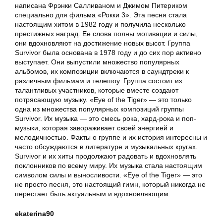
написана Фрэнки Салливаном и Джимом Питериком
специально для фильма «Рокки 3». Эта песня стала
настоящим хитом в 1982 году и получила несколько
престижных наград. Ее слова полны мотивации и силы,
они вдохновляют на достижение новых высот. Группа
Survivor была основана в 1978 году и до сих пор активно
выступает. Они выпустили множество популярных
альбомов, их композиции включаются в саундтреки к
различным фильмам и телешоу. Группа состоит из
талантливых участников, которые вместе создают
потрясающую музыку. «Eye of the Tiger» — это только
одна из множества популярных композиций группы
Survivor. Их музыка — это смесь рока, хард-рока и поп-
музыки, которая завораживает своей энергией и
мелодичностью. Факты о группе и их история интересны и
часто обсуждаются в литературе и музыкальных кругах.
Survivor и их хиты продолжают радовать и вдохновлять
поклонников по всему миру. Их музыка стала настоящим
символом силы и выносливости. «Eye of the Tiger» — это
не просто песня, это настоящий гимн, который никогда не
перестает быть актуальным и вдохновляющим.
ekaterina90