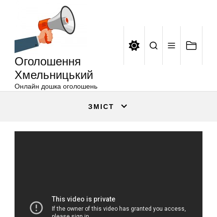
Оголошення
Перейти
Хмельницький
до
вмісту
Оголошення
Хмельницький
Онлайн дошка оголошень
ЗМІСТ