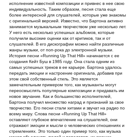
исполнение известной композиции и привнес в нее свою
индивидуальность. Таким образом, песня стала еще
более интересной для слушателей, которые уже знакомы
с оригинальной версией. Известно, что Бартона активно
занимается музыкальным творчеством уже несколько лет.
У него есть несколько успешных альбомов, которые
получили высокие оценки как от критиков, так и от
слушателей. В его дискографии можно найти различные
жанры музыки, от поп-рока до электронной музыки.
История песни «Running Up That Hill» начинается с ее
создания Кейт Буш в 1985 году. Она стала одним из
самых успешных треков в ее карьере. Бартона удалось
передать эмоции и настроение оригинала, добавив при
этом свой собственный стиль. Это является
замечательным примером того, как музыканты могут
переосмыслять популярные композиции и придавать им
новое звучание. Как и большинство исполнителей,
Бартона получил множество наград и признаний за свое
творчество. Его песни стали хитами и звучат на радио по
всему миру. Слова песни «Running Up That Hill»
оставляют глубокое впечатление на слушателей, они
отражают эмоции и мысли о человеческих отношениях и
стремлениях. Это только один пример того, как музыка