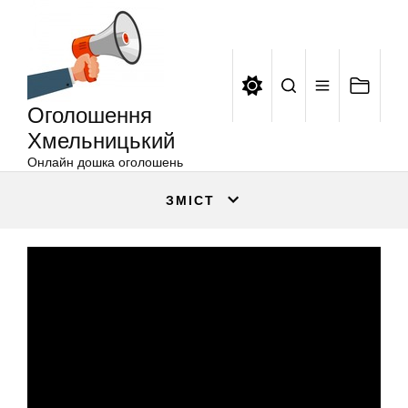
Оголошення
Перейти
Хмельницький
до
вмісту
Оголошення
Хмельницький
Онлайн дошка оголошень
ЗМІСТ