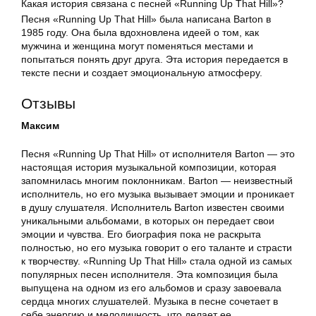
Какая история связана с песней «Running Up That Hill»?
Песня «Running Up That Hill» была написана Barton в
1985 году. Она была вдохновлена идеей о том, как
мужчина и женщина могут поменяться местами и
попытаться понять друг друга. Эта история передается в
тексте песни и создает эмоциональную атмосферу.
Отзывы
Максим
Песня «Running Up That Hill» от исполнителя Barton — это
настоящая история музыкальной композиции, которая
запомнилась многим поклонникам. Barton — неизвестный
исполнитель, но его музыка вызывает эмоции и проникает
в душу слушателя. Исполнитель Barton известен своими
уникальными альбомами, в которых он передает свои
эмоции и чувства. Его биография пока не раскрыта
полностью, но его музыка говорит о его таланте и страсти
к творчеству. «Running Up That Hill» стала одной из самых
популярных песен исполнителя. Эта композиция была
выпущена на одном из его альбомов и сразу завоевала
сердца многих слушателей. Музыка в песне сочетает в
себе энергию и мелодичность, что делает ее