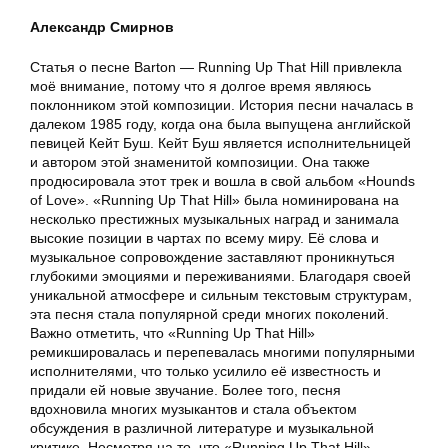
Александр Смирнов
Статья о песне Barton — Running Up That Hill привлекла
моё внимание, потому что я долгое время являюсь
поклонником этой композиции. История песни началась в
далеком 1985 году, когда она была выпущена английской
певицей Кейт Буш. Кейт Буш является исполнительницей
и автором этой знаменитой композиции. Она также
продюсировала этот трек и вошла в свой альбом «Hounds
of Love». «Running Up That Hill» была номинирована на
несколько престижных музыкальных наград и занимала
высокие позиции в чартах по всему миру. Её слова и
музыкальное сопровождение заставляют проникнуться
глубокими эмоциями и переживаниями. Благодаря своей
уникальной атмосфере и сильным текстовым структурам,
эта песня стала популярной среди многих поколений.
Важно отметить, что «Running Up That Hill»
ремикшировалась и перепевалась многими популярными
исполнителями, что только усилило её известность и
придали ей новые звучание. Более того, песня
вдохновила многих музыкантов и стала объектом
обсуждения в различной литературе и музыкальной
критике. Несмотря на то, что «Running Up That Hill»