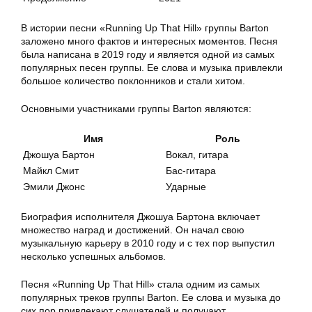
В истории песни «Running Up That Hill» группы Barton
заложено много фактов и интересных моментов. Песня
была написана в 2019 году и является одной из самых
популярных песен группы. Ее слова и музыка привлекли
большое количество поклонников и стали хитом.
Основными участниками группы Barton являются:
Имя
Роль
Джошуа Бартон
Вокал, гитара
Майкл Смит
Бас-гитара
Эмили Джонс
Ударные
Биография исполнителя Джошуа Бартона включает
множество наград и достижений. Он начал свою
музыкальную карьеру в 2010 году и с тех пор выпустил
несколько успешных альбомов.
Песня «Running Up That Hill» стала одним из самых
популярных треков группы Barton. Ее слова и музыка до
сих пор привлекают слушателей и получают