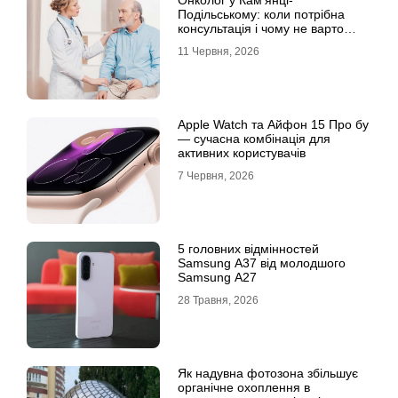
Онколог у Кам’янці-
Подільському: коли потрібна
консультація і чому не варто
відкладати обстеження?
11 Червня, 2026
Apple Watch та Айфон 15 Про бу
— сучасна комбінація для
активних користувачів
7 Червня, 2026
5 головних відмінностей
Samsung A37 від молодшого
Samsung A27
28 Травня, 2026
Як надувна фотозона збільшує
органічне охоплення в