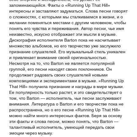
запоминающейся. Факты о «Running Up That Hill»
интересны и заставляют задуматься. Слова песни говорят
о сложностях, с которыми мы сталкиваемся в жизни, и о
желании поменяться местами с другим человеком, чтобы
понять его чувства и переживания. Автор песни, чье имя
неизвестно, искусно отображает эти мысли в музыке.
Дискография исполнителя Barton пока не насчитывает
множество альбомов, но его творчество уже заслужило
признание слушателей. Его музыкальный стиль уникален
и привлекает внимание своей оригинальностью.
Несмотря на то, что Barton не является популярной
группой, его песни находят своих поклонников. Он
продолжает радовать своих слушателей новыми
композициями и экспериментами в музыке. «Running Up
That Hill» получила признание и награды в мире музыки.
Ее популярность только растет, и это свидетельствует о
том, что Barton — исполнитель, чьи песни заслуживают
внимания. Литература о Barton и его творчестве пока не
распространена, но о его песне «Running Up That Hill»
можно найти много интересных фактов. Беря за основу
эти факты и слова песни, можно понять, что Barton —
талантливый исполнитель, умеющий передать свои
эмоции через музыку.