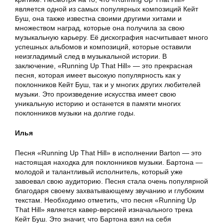
является одной из самых популярных композиций Кейт
Буш, она также известна своими другими хитами и
множеством наград, которые она получила за свою
музыкальную карьеру. Её дискография насчитывает много
успешных альбомов и композиций, которые оставили
неизгладимый след в музыкальной истории. В
заключение, «Running Up That Hill» — это прекрасная
песня, которая имеет высокую популярность как у
поклонников Кейт Буш, так и у многих других любителей
музыки. Это произведение искусства имеет свою
уникальную историю и останется в памяти многих
поклонников музыки на долгие годы.
Илья
Песня «Running Up That Hill» в исполнении Barton — это
настоящая находка для поклонников музыки. Бартона —
молодой и талантливый исполнитель, который уже
завоевал свою аудиторию. Песня стала очень популярной
благодаря своему захватывающему звучанию и глубоким
текстам. Необходимо отметить, что песня «Running Up
That Hill» является кавер-версией изначального трека
Кейт Буш. Это значит, что Бартона взял на себя