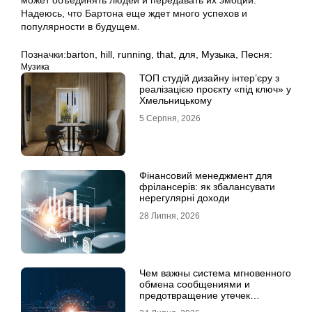
может объединять людей и передавать их эмоции.
Надеюсь, что Бартона еще ждет много успехов и
популярности в будущем.
Позначки:
barton
,
hill
,
running
,
that
,
для
,
Музыка
,
Песня:
Музика
ТОП студій дизайну інтер’єру з
реалізацією проєкту «під ключ» у
Хмельницькому
5 Серпня, 2026
Фінансовий менеджмент для
фрілансерів: як збалансувати
нерегулярні доходи
28 Липня, 2026
Чем важны система мгновенного
обмена сообщениями и
предотвращение утечек
информации для бизнеса