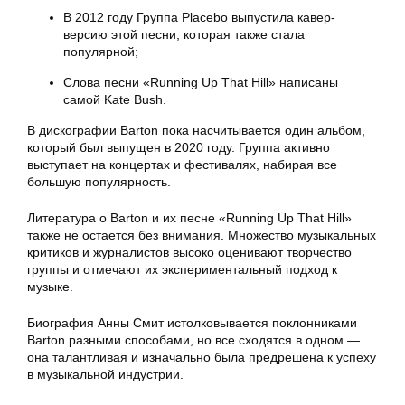
В 2012 году Группа Placebo выпустила кавер-
версию этой песни, которая также стала
популярной;
Слова песни «Running Up That Hill» написаны
самой Kate Bush.
В дискографии Barton пока насчитывается один альбом,
который был выпущен в 2020 году. Группа активно
выступает на концертах и фестивалях, набирая все
большую популярность.
Литература о Barton и их песне «Running Up That Hill»
также не остается без внимания. Множество музыкальных
критиков и журналистов высоко оценивают творчество
группы и отмечают их экспериментальный подход к
музыке.
Биография Анны Смит истолковывается поклонниками
Barton разными способами, но все сходятся в одном —
она талантливая и изначально была предрешена к успеху
в музыкальной индустрии.