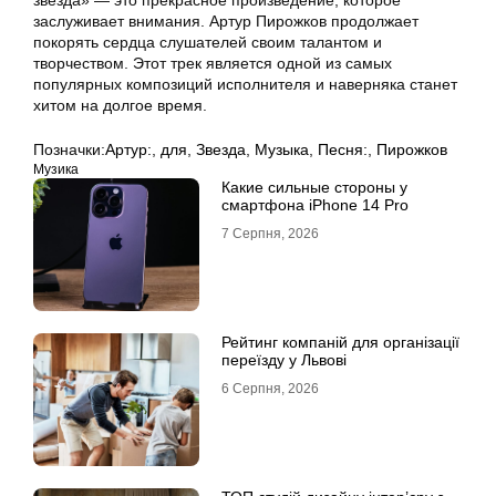
звезда» — это прекрасное произведение, которое
заслуживает внимания. Артур Пирожков продолжает
покорять сердца слушателей своим талантом и
творчеством. Этот трек является одной из самых
популярных композиций исполнителя и наверняка станет
хитом на долгое время.
Позначки:
Артур:
,
для
,
Звезда
,
Музыка
,
Песня:
,
Пирожков
Музика
Какие сильные стороны у
смартфона iPhone 14 Pro
7 Серпня, 2026
Рейтинг компаній для організації
переїзду у Львові
6 Серпня, 2026