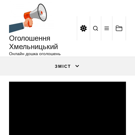
Оголошення
Перейти
Хмельницький
до
вмісту
Оголошення
Хмельницький
Онлайн дошка оголошень
ЗМІСТ