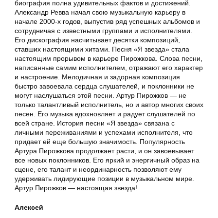
биография полна удивительных фактов и достижений.
Александр Ревва начал свою музыкальную карьеру в
начале 2000-х годов, выпустив ряд успешных альбомов и
сотрудничая с известными группами и исполнителями.
Его дискография насчитывает десятки композиций,
ставших настоящими хитами. Песня «Я звезда» стала
настоящим прорывом в карьере Пирожкова. Слова песни,
написанные самим исполнителем, отражают его характер
и настроение. Мелодичная и задорная композиция
быстро завоевала сердца слушателей, и поклонники не
могут наслушаться этой песни. Артур Пирожков — не
только талантливый исполнитель, но и автор многих своих
песен. Его музыка вдохновляет и радует слушателей по
всей стране. История песни «Я звезда» связана с
личными переживаниями и успехами исполнителя, что
придает ей еще большую значимость. Популярность
Артура Пирожкова продолжает расти, и он завоевывает
все новых поклонников. Его яркий и энергичный образ на
сцене, его талант и неординарность позволяют ему
удерживать лидирующие позиции в музыкальном мире.
Артур Пирожков — настоящая звезда!
Алексей