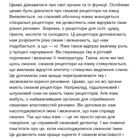
Цікаво дізнаватися про свої органи та їх функції. Особливо
цікаво було дізнатися про смакові рецептори на язиці.
Виявляється, на слизовій оболонці язика знаходяться
спеціальні рецептори, які дозволяють нам відчувати смак
різних речовин. Зокрема, є рецептори для солі, цукру,
гіркоти, кислоти та солодкого. Ці рецептори допомагають
нам розрізняти різні смаки і визначають, що нам
подобається, а що — ні. Язик також відіграє важливу роль
у процесі харчування. Він перемішує їжу в ротовій
порожнині і визначає її температуру. Також, коли ми їмо
щось смачне, смакові рецептори на язику стимулюються,
що викликає відчуття апетиту і стимулює виділення слини.
Це допомагає нам краще перетравлювати їжу і
засвоювати корисні речовини. Цікаво, що не всі органи
мають смакові рецептори. Наприклад, підшлунковий і
шлунковий соки не мають таких рецепторів. Але язик,
мабуть, є найважливішим органом для сприймання
смакових властивостей речовин. Він допомагає нам
насолоджуватися їжею і визначати, що нам справді
смачно. Так що наш язик — це не просто орган для
говоріння, це справжній смаковий детектор. І ми повинні
пам’ятати про це, коли насолоджуємося смачною їжею.
Це дозволить нам краще оцінити її смакові властивості і