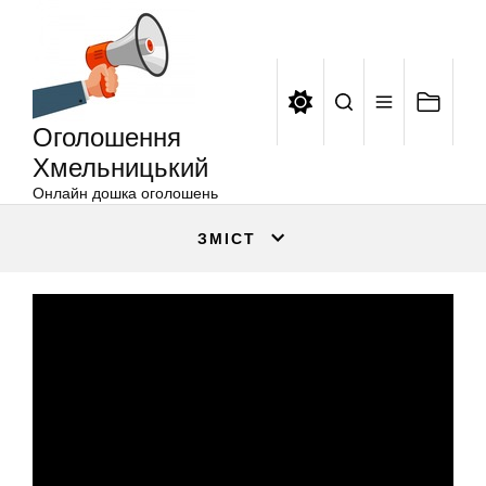
Оголошення
Перейти
Хмельницький
до
вмісту
Оголошення
Хмельницький
Онлайн дошка оголошень
ЗМІСТ