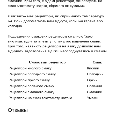
смачний. Крім того, є відомі рецептори, які реагують на
смак глютамату натрію, відомого як «умами».
Язик також має рецептори, які сприймають температуру
їжі. Вони допомагають нам відчути, коли їжа гаряча або
холодна.
Подразнення смакових рецепторів смачною їжею
викликає відчуття апетиту і стимулює виділення слини.
Крім того, наявність рецепторів на язику дозволяє нам
відчувати задоволення від їжі і насолоджуватись її смаком.
Смаковий рецептор
Смак
Рецептори кислого смаку
Кислий
Рецептори солодкого смаку
Солодкий
Рецептори гіркого смаку
Гіркий
Рецептори соленого смаку
Солений
Рецептори смачного смаку
Смачний
Рецептори на смак глютамату натрію
Умами
Отзывы