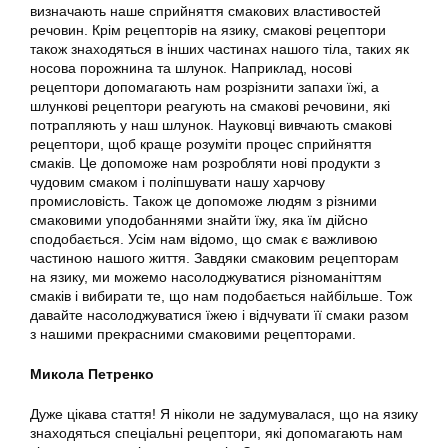
визначають наше сприйняття смакових властивостей
речовин. Крім рецепторів на язику, смакові рецептори
також знаходяться в інших частинах нашого тіла, таких як
носова порожнина та шлунок. Наприклад, носові
рецептори допомагають нам розрізнити запахи їжі, а
шлункові рецептори реагують на смакові речовини, які
потрапляють у наш шлунок. Науковці вивчають смакові
рецептори, щоб краще розуміти процес сприйняття
смаків. Це допоможе нам розробляти нові продукти з
чудовим смаком і поліпшувати нашу харчову
промисловість. Також це допоможе людям з різними
смаковими уподобаннями знайти їжу, яка їм дійсно
сподобається. Усім нам відомо, що смак є важливою
частиною нашого життя. Завдяки смаковим рецепторам
на язику, ми можемо насолоджуватися різноманіттям
смаків і вибирати те, що нам подобається найбільше. Тож
давайте насолоджуватися їжею і відчувати її смаки разом
з нашими прекрасними смаковими рецепторами.
Микола Петренко
Дуже цікава стаття! Я ніколи не задумувалася, що на язику
знаходяться спеціальні рецептори, які допомагають нам