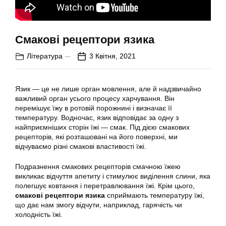
Смакові рецептори язика
Література
3 Квітня, 2021
Язик — це не лише орган мовлення, але й надзвичайно
важливий орган усього процесу харчування. Він
перемішує їжу в ротовій порожнині і визначає її
температуру. Водночас, язик відповідає за одну з
найприємніших сторін їжі — смак. Під дією смакових
рецепторів, які розташовані на його поверхні, ми
відчуваємо різні смакові властивості їжі.
Подразнення смакових рецепторів смачною їжею
викликає відчуття апетиту і стимулює виділення слини, яка
полегшує ковтання і перетравлювання їжі. Крім цього,
смакові рецептори язика
сприймають температуру їжі,
що дає нам змогу відчути, наприклад, гарячість чи
холодність їжі.