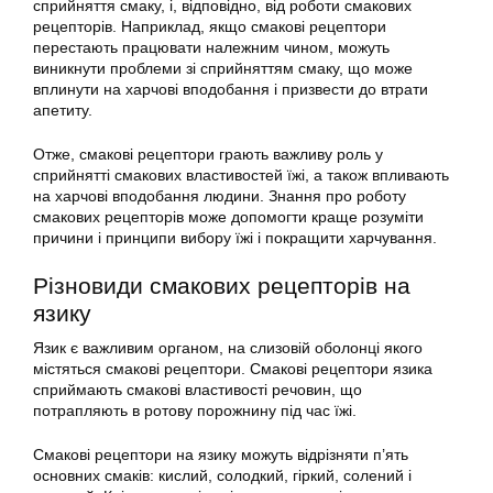
сприйняття смаку, і, відповідно, від роботи смакових
рецепторів. Наприклад, якщо смакові рецептори
перестають працювати належним чином, можуть
виникнути проблеми зі сприйняттям смаку, що може
вплинути на харчові вподобання і призвести до втрати
апетиту.
Отже, смакові рецептори грають важливу роль у
сприйнятті смакових властивостей їжі, а також впливають
на харчові вподобання людини. Знання про роботу
смакових рецепторів може допомогти краще розуміти
причини і принципи вибору їжі і покращити харчування.
Різновиди смакових рецепторів на
язику
Язик є важливим органом, на слизовій оболонці якого
містяться смакові рецептори. Смакові рецептори язика
сприймають смакові властивості речовин, що
потрапляють в ротову порожнину під час їжі.
Смакові рецептори на язику можуть відрізняти п’ять
основних смаків: кислий, солодкий, гіркий, солений і