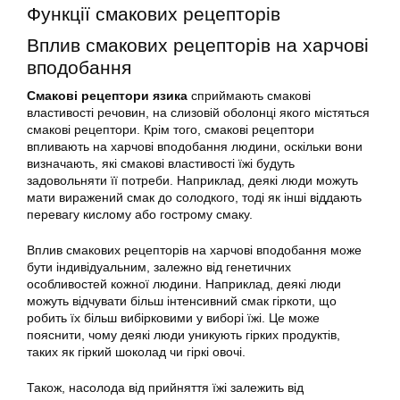
Функції смакових рецепторів
Вплив смакових рецепторів на харчові
вподобання
Смакові рецептори язика
сприймають смакові
властивості речовин, на слизовій оболонці якого містяться
смакові рецептори. Крім того, смакові рецептори
впливають на харчові вподобання людини, оскільки вони
визначають, які смакові властивості їжі будуть
задовольняти її потреби. Наприклад, деякі люди можуть
мати виражений смак до солодкого, тоді як інші віддають
перевагу кислому або гострому смаку.
Вплив смакових рецепторів на харчові вподобання може
бути індивідуальним, залежно від генетичних
особливостей кожної людини. Наприклад, деякі люди
можуть відчувати більш інтенсивний смак гіркоти, що
робить їх більш вибірковими у виборі їжі. Це може
пояснити, чому деякі люди уникують гірких продуктів,
таких як гіркий шоколад чи гіркі овочі.
Також, насолода від прийняття їжі залежить від