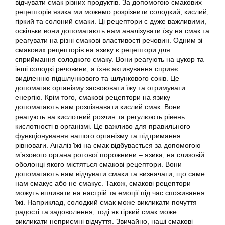
відчувати смак різних продуктів. За допомогою смакових
рецепторів язика ми можемо розрізнити солодкий, кислий,
гіркий та солоний смаки. Ці рецептори є дуже важливими,
оскільки вони допомагають нам аналізувати їжу на смак та
реагувати на різні смакові властивості речовин. Одним зі
смакових рецепторів на язику є рецептори для
сприймання солодкого смаку. Вони реагують на цукор та
інші солодкі речовини, а їхнє активування сприяє
виділенню підшлункового та шлункового соків. Це
допомагає організму засвоювати їжу та отримувати
енергію. Крім того, смакові рецептори на язику
допомагають нам розпізнавати кислий смак. Вони
реагують на кислотний розчин та регулюють рівень
кислотності в організмі. Це важливо для правильного
функціонування нашого організму та підтримання
рівноваги. Аналіз їжі на смак відбувається за допомогою
м’язового органа ротової порожнини – язика, на слизовій
оболонці якого містяться смакові рецептори. Вони
допомагають нам відчувати смаки та визначати, що саме
нам смакує або не смакує. Також, смакові рецептори
можуть впливати на настрій та емоції під час споживання
їжі. Наприклад, солодкий смак може викликати почуття
радості та задоволення, тоді як гіркий смак може
викликати неприємні відчуття. Звичайно, наші смакові