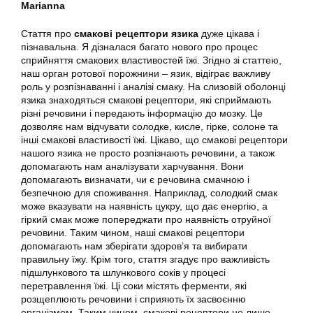
Marianna
Стаття про
смакові рецептори язика
дуже цікава і
пізнавальна. Я дізналася багато нового про процес
сприйняття смакових властивостей їжі. Згідно зі статтею,
наш орган ротової порожнини – язик, відіграє важливу
роль у розпізнаванні і аналізі смаку. На слизовій оболонці
язика знаходяться смакові рецептори, які сприймають
різні речовини і передають інформацію до мозку. Це
дозволяє нам відчувати солодке, кисле, гірке, солоне та
інші смакові властивості їжі. Цікаво, що смакові рецептори
нашого язика не просто розпізнають речовини, а також
допомагають нам аналізувати харчування. Вони
допомагають визначати, чи є речовина смачною і
безпечною для споживання. Наприклад, солодкий смак
може вказувати на наявність цукру, що дає енергію, а
гіркий смак може попереджати про наявність отруйної
речовини. Таким чином, наші смакові рецептори
допомагають нам зберігати здоров’я та вибирати
правильну їжу. Крім того, стаття згадує про важливість
підшлункового та шлункового соків у процесі
перетравлення їжі. Ці соки містять ферменти, які
розщеплюють речовини і сприяють їх засвоєнню
організмом. Таким чином, смакові рецептори не лише