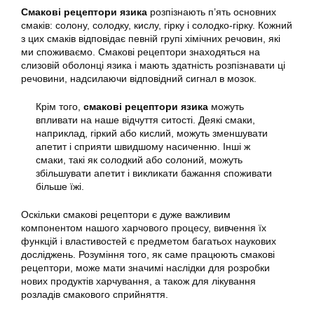
Смакові рецептори язика
розпізнають п’ять основних
смаків: солону, солодку, кислу, гірку і солодко-гірку. Кожний
з цих смаків відповідає певній групі хімічних речовин, які
ми споживаємо. Смакові рецептори знаходяться на
слизовій оболонці язика і мають здатність розпізнавати ці
речовини, надсилаючи відповідний сигнал в мозок.
Крім того,
смакові рецептори язика
можуть
впливати на наше відчуття ситості. Деякі смаки,
наприклад, гіркий або кислий, можуть зменшувати
апетит і сприяти швидшому насиченню. Інші ж
смаки, такі як солодкий або солоний, можуть
збільшувати апетит і викликати бажання споживати
більше їжі.
Оскільки смакові рецептори є дуже важливим
компонентом нашого харчового процесу, вивчення їх
функцій і властивостей є предметом багатьох наукових
досліджень. Розуміння того, як саме працюють смакові
рецептори, може мати значимі наслідки для розробки
нових продуктів харчування, а також для лікування
розладів смакового сприйняття.