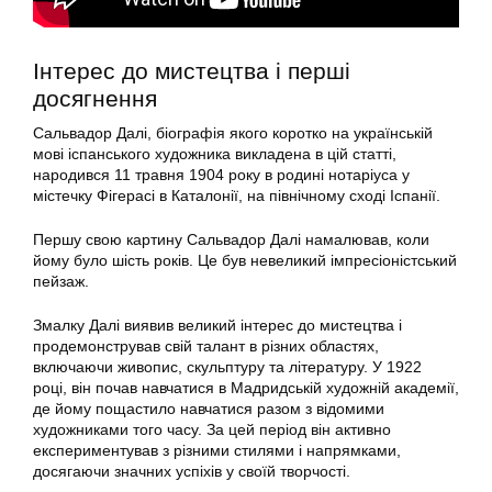
Інтерес до мистецтва і перші
досягнення
Сальвадор Далі, біографія якого коротко на українській
мові іспанського художника викладена в цій статті,
народився 11 травня 1904 року в родині нотаріуса у
містечку Фігерасі в Каталонії, на північному сході Іспанії.
Першу свою картину Сальвадор Далі намалював, коли
йому було шість років. Це був невеликий імпресіоністський
пейзаж.
Змалку Далі виявив великий інтерес до мистецтва і
продемонстрував свій талант в різних областях,
включаючи живопис, скульптуру та літературу. У 1922
році, він почав навчатися в Мадридській художній академії,
де йому пощастило навчатися разом з відомими
художниками того часу. За цей період він активно
експериментував з різними стилями і напрямками,
досягаючи значних успіхів у своїй творчості.