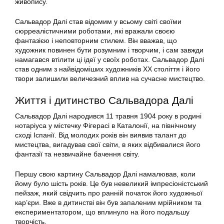
живопису.
Сальвадор Далі став відомим у всьому світі своїми
сюрреалістичними роботами, які вражали своєю
фантазією і неповторним стилем. Він вважав, що
художник повинен бути розумним і творчим, і сам завжди
намагався втілити ці ідеї у своїх роботах. Сальвадор Далі
став одним з найвідоміших художників ХХ століття і його
твори залишили величезний вплив на сучасне мистецтво.
Життя і дитинство Сальвадора Далі
Сальвадор Далі народився 11 травня 1904 року в родині
нотаріуса у містечку Фігерасі в Каталонії, на північному
сході Іспанії. Від молодих років він виявив талант до
мистецтва, вигадував свої світи, в яких відбивалися його
фантазії та незвичайне бачення світу.
Першу свою картину Сальвадор Далі намалював, коли
йому було шість років. Це був невеликий імпресіоністський
пейзаж, який свідчить про ранній початок його художньої
кар’єри. Вже в дитинстві він був запаленим мрійником та
експериментатором, що вплинуло на його подальшу
творчість.