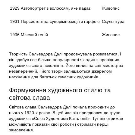
1929
Автопортрет з волоссям, яке падає
Живопис
1931
Персистентна суперімпозиція з гарфою
Скульптура
1936
М’ясний геній
Живопис
Творчість Сальвадора Далі продовжувала розвиватися, і
він здобув все більше популярності як один з провідних
художників свого покоління. Його вплив на світ мистецтва
незаперечний, і його твори залишаються джерелом
натхнення для багатьох сучасних художників.
Формування художнього стилю та
світова слава
Світова слава Сальвадора Далі почала приходити до
нього у 1920-х роках. В цей час він приєднався до групи
художників «Союз Художників Каталонії». Тут він отримав
можливість показати свої роботи і отримати перші
замовлення.