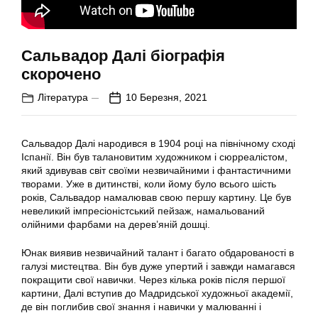
Сальвадор Далі біографія
скорочено
Література
10 Березня, 2021
Сальвадор Далі народився в 1904 році на північному сході
Іспанії. Він був талановитим художником і сюрреалістом,
який здивував світ своїми незвичайними і фантастичними
творами. Уже в дитинстві, коли йому було всього шість
років, Сальвадор намалював свою першу картину. Це був
невеликий імпресіоністський пейзаж, намальований
олійними фарбами на дерев’яній дошці.
Юнак виявив незвичайний талант і багато обдарованості в
галузі мистецтва. Він був дуже упертий і завжди намагався
покращити свої навички. Через кілька років після першої
картини, Далі вступив до Мадридської художньої академії,
де він поглибив свої знання і навички у малюванні і