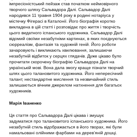
імпресіоністський пейзаж став початком неймовірного
творчого шляху Сальвадора Далі. Сальвадор Далі
народився 11 травня 1904 року в родині нотаріуса у
містечку Фігерасі в Каталонії. Його біографія коротко
викладена в цій статті і розповідає про життя і творчість
цього видатного іспанського художника. Сальвадор Далі
відомий своїми незабутніми картинах, в яких поєднуються
сюрреалізм, фантазія та художній геній. Його роботи
зачаровують і викликають хвилювання, залишаючи
незабутній відбиток у серцях глядачів. Дуже цікаво було
прочитати скорочену біографію Сальвадора Далі на
українській мові. Вона дала змогу краще пізнати творчий
шлях цього талановитого художника. Його непересічний
талант, нестандартне мислення та незвичайний стиль
залишаються вічним джерелом натхнення для багатьох
художників.
Марія Іваненко
Ця стаття про Сальвадора Далі цікава і змушує
задуматися про талановитого іспанського художника. Його
незабутній стиль відображається в його творах, які були
намальовані олійними фарбами на дерев’яній дошці.