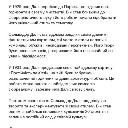
У 1929 році Далі переїхав до Парижа, де відкрив нові
горизонти в своєму мистецтві. Він став близьким до
сюрреалістичного руху і його роботи почали відображати
його унікальний стиль та тематику.
Сальвадор Далі став відомим завдяки своїм дивним і
фантастичним картинам, які часто містили нелогічні
комбінації об’єктів і несподівані перспективи. Його твори
були повні символів, розкриваючи його незвичайний світ
уяви й підсвідомості.
У 1931 році Далі представив свою найвідомішу картину
«Постійність пам’яті», на якій були зображені
розплавлений годинник та дивні архітектурні об’єкти. Ця
робота стала однією з найвідоміших символів
сюрреалізму і забезпечила Далі світову славу.
Протягом свого життя Сальвадор Далі продовжував
творити та експериментувати зі своїм стилем. Він став
одним з найбільш впливових художників 20 століття і
залишив постійний слід у світовій культурі.