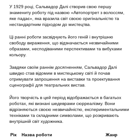
У 1929 році, Сальвадор Далі створив свою першу
знамениту роботу під назвою «Автопортрет з волоссям,
яке падає», яка вразила світ своєю оригінальністю та
нестандартним підходом до мистецтва.
Ці ранні роботи засвідчують його геній і внутрішню
свободу вираження, що відзначається незвичайними
образами, несподіваними перспективами та вибухами
кольору.
Завдяки своїм раннім досягненням, Сальвадор Далі
швидко став відомим в мистецькому світі й почав
отримувати запрошення на виставки та проектування
сценографії для театральних вистав.
Його творчість в цей період відображається в багатьох
роботах, які визнані шедеврами сюрреалізму. Вони
відрізняються своєю незвичайністю, експериментальними
техніками та складними символами, що розкривають
внутрішній світ художника.
Рік
Назва роботи
Жанр