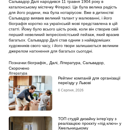
Сальвадор Далі народився 11 травня 1904 року в
каталонському містечку Фігерасі. Це була велика радість
для його родини, яка була нотаріусом. Вже в дитинстві
Сальвадор виявив великий талант у малюванні, і його
біографія коротко на українській мові представлена в цій
статті. Йому було всього шість років, коли він створив свій
перший невеликий імпресіоністський пейзаж, який вразив
багатьох. Сальвадор Далі став одним з найвідоміших
художників свого часу, і його твори залишаються великим
джерелом натхнення для багатьох сьогодні.
Позначки:
біографія,
,
Далі
,
Література
,
Сальвадор
,
Скорочено
Література
Рейтинг компаній для організації
переїзду у Львові
6 Серпня, 2026
ТОП студій дизайну інтер’єру з
реалізацією проєкту «під ключ» у
Хмельницькому