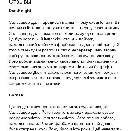
Отзывы
DarkKnight
Сальвадор Далі народився на північному сході Іспанії. Він
виявив свій талант ще у дитинстві — першу свою картину
Сальвадор Далі намалював, коли йому було шість років.
Це був невеликий імпресіоністський пейзаж,
намальований олійними фарбами на дерев’яній дошці. З
того моменту він розпочав свою неперевершену творчу
кар’єру, ставши одним з найвідоміших художників світу.
Його роботи відзначалися своєрідністю, фантастичними
сюжетами і яскравими кольорами. Читаючи біографію
Сальвадора Далі, я захоплююся його талантом і бачу, як
він розвивався та створював шедеври, які залишаться в
історії мистецтва назавжди.
Богдан
Цікаво дізнатися про такого великого художника, як
Сальвадор Далі. Його творчість завжди вражала своєю
неординарністю і фантастичністю. Його перша робота,
намальована олійними фарбами на дерев’яній дошці,
була створена, коли йому було шість років. Цей невеликий