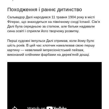
Походження і раннє дитинство
Сальвадор Далі народився 11 травня 1904 року в місті
Фігерас, що знаходиться на північному сході Іспанії. Сім’я
Далі була середньою за статком, але батьки надавали
сина освіті і сприяли його творчому розвитку.
Перші художні імпульси Далі отримав, коли йому було
шість років. В цей час хлопчик намалював свою першу
картину — невеликий імпресіоністський пейзаж,
виконаний олійними фарбами на дерев’яній дошці.