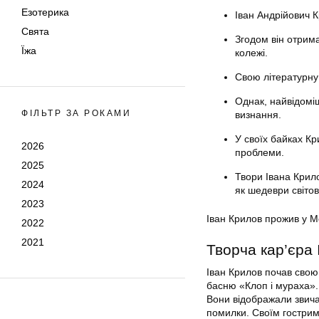
Езотерика
Іван Андрійович 
Свята
Згодом він отрима
Їжа
колежі.
Свою літературну 
Однак, найвідоміш
ФІЛЬТР ЗА РОКАМИ
визнання.
У своїх байках Кр
2026
проблеми.
2025
Твори Івана Крил
2024
як шедеври світов
2023
Іван Крилов прожив у Мо
2022
2021
Творча кар’єра
Іван Крилов
почав свою 
басню «Клоп і мураха».
Вони відображали звичай
помилки. Своїм гострим