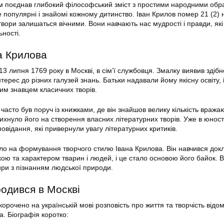
м поєднав глибокий філософський зміст з простими народними обр
е популярні і знайомі кожному дитинство. Іван Крилов помер 21 (2)
твори залишаться вічними. Вони навчають нас мудрості і правди, які
ності.
а Крилова
3 липня 1769 року в Москві, в сім’ї службовця. Змалку виявив здібн
терес до різних галузей знань. Батьки надавали йому якісну освіту, і
им знавцем класичних творів.
 часто був поруч із книжками, де він знайшов велику кількість вража
дихнуло його на створення власних літературних творів. Уже в юності
повідання, які привернули увагу літературних критиків.
ло на формування творчого стилю Івана Крилова. Він навчився док
кою та характером тварин і людей, і це стало основою його байок. В
ири з пізнанням людської природи.
родився в Москві
корочено на українській мові розповість про життя та творчість відо
. Біографія коротко: