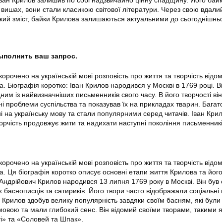
 вишах, вони стали класикою світової літератури. Через свою вдали
окий зміст, байки Крилова залишаються актуальними до сьогоднішнь
выполнить ваш запрос.
корочено на українській мові розповість про життя та творчість відо
. Біографія коротко: Іван Крилов народився у Москві в 1769 році. В
им із найвизначніших письменників свого часу. В його творчості він
 проблеми суспільства та показував їх на прикладах тварин. Багато
 на українську мову та стали популярними серед читачів. Іван Кри
ворчість продовжує жити та надихати наступні покоління письменникі
корочено на українській мові розповість про життя та творчість відо
. Ця біографія коротко описує основні етапи життя Крилова та його
н Андрійович Крилов народився 13 липня 1769 року в Москві. Він був
х баснописців та сатириків. Його твори часто відображали соціальн
. Крилов здобув велику популярність завдяки своїм басням, які були
овою та мали глибокий сенс. Він відомий своїми творами, такими я
і» та «Соловей та Шпак».