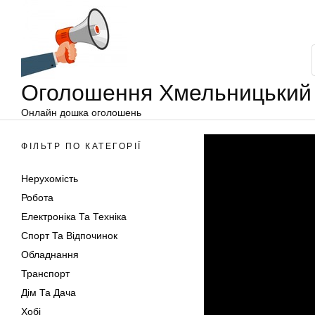
Оголошення
Перейти
Хмельницький
до
вмісту
Оголошення Хмельницький
Онлайн дошка оголошень
ФІЛЬТР ПО КАТЕГОРІЇ
Нерухомість
Робота
Електроніка Та Техніка
Спорт Та Відпочинок
Обладнання
Транспорт
Дім Та Дача
Хобі