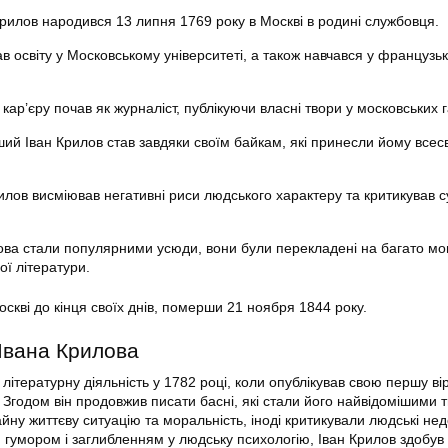
Крилов народився 13 липня 1769 року в Москві в родині службовця.
в освіту у Московському університеті, а також навчався у французь
кар’єру почав як журналіст, публікуючи власні твори у московських г
ий Іван Крилов став завдяки своїм байкам, які принесли йому всесв
илов висміював негативні риси людського характеру та критикував с
ова стали популярними усюди, вони були перекладені на багато мов
ої літератури.
скві до кінця своїх днів, померши 21 ноября 1844 року.
 Івана Крилова
літературну діяльність у 1782 році, коли опублікував свою першу в
 Згодом він продовжив писати басні, які стали його найвідомішими 
ну життєву ситуацію та моральність, іноді критикували людські нед
 гумором і заглибленням у людську психологію, Іван Крилов здобув