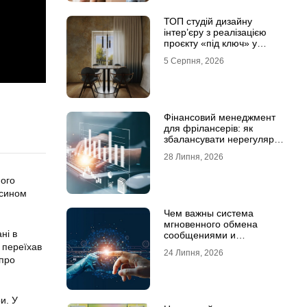
ТОП студій дизайну
інтер’єру з реалізацією
проєкту «під ключ» у
Хмельницькому
5 Серпня, 2026
Фінансовий менеджмент
для фрілансерів: як
збалансувати нерегулярні
доходи
28 Липня, 2026
мого
 сином
Чем важны система
мгновенного обмена
ні в
сообщениями и
предотвращение утечек
 переїхав
24 Липня, 2026
информации для бизнеса
 про
и. У