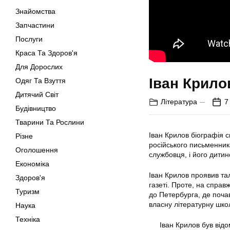
Знайомства
Запчастини
Послуги
Краса Та Здоров'я
Для Дорослих
Іван Крило
Одяг Та Взуття
Дитячий Світ
Література
7
Будівництво
Тварини Та Рослини
Іван Крилов біографія с
Різне
російського письменника
Оголошення
службовця, і його дити
Економіка
Іван Крилов проявив тала
Здоров'я
газеті. Проте, на спра
Туризм
до Петербурга, де почав
власну літературну шко
Наука
Техніка
Іван Крилов був відо