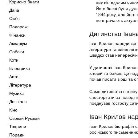
Корисно Знати
них він вдалим чино
Його басні були дуж
Дача
1844 року, але його 
Сім'я
не втрачають актуаль
Подорожі
Дитинство Іван
Фінанси
Акваріум
Іван Крилов народився 1
літератури та виявляв ін
Собаки
швидко став непересічн
Коти
У дитинстві Іван Крилов
Електрика
історій та байок. Це на
Авто
почав писати вірші та о
Література
Саме дитинство вплину
Музика
спостерігати за поведін
Дозвілля
поєднував гостроту сат
Кіно
Іван Крилов на
Своїми Руками
Іван Крилов біографія с
Тварини
російського письменника
Поради