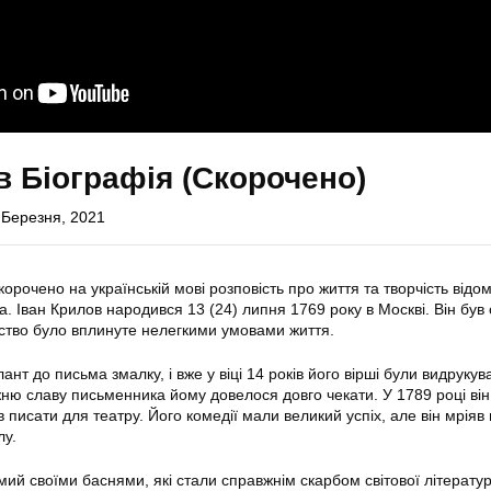
в Біографія (Скорочено)
 Березня, 2021
корочено на українській мові розповість про життя та творчість відо
. Іван Крилов народився 13 (24) липня 1769 року в Москві. Він був
нство було вплинуте нелегкими умовами життя.
нт до письма змалку, і вже у віці 14 років його вірші були видрукува
вжню славу письменника йому довелося довго чекати. У 1789 році він
 писати для театру. Його комедії мали великий успіх, але він мріяв
лу.
мий своїми баснями, які стали справжнім скарбом світової літератур