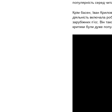
популярність серед чита
Крім басен,
Іван Крилов
діяльність включала ро
зарубіжних п’єс. Він та
критики були дуже попул