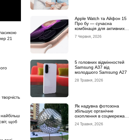
Apple Watch та Айфон 15
Про бу — сучасна
комбінація для активних
класикою
користувачів
7 Червня, 2026
мер 21
5 головних відмінностей
Samsung A37 від
мого
молодшого Samsung A27
28 Травня, 2026
 творчість
Як надувна фотозона
збільшує органічне
з найбільш
охоплення в соцмережах:
механіка вірусного
світ, щоб
24 Травня, 2026
контенту
и досі