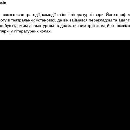
чів.
також писав трагедії, комедії та інші літературні твори. Його профе
боту в театральних установах, де він займався перекладом та адап
кож був відомим драматургом та драматичним критиком, його розвідк
ярні у літературних колах.