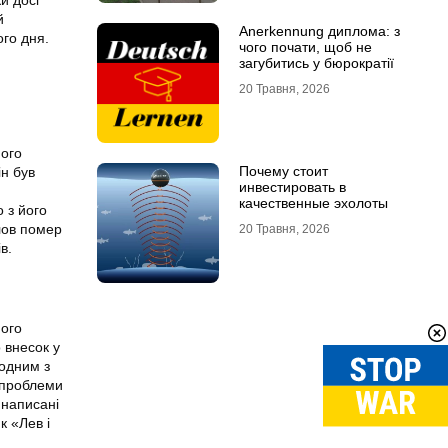
й
Anerkennung диплома: з
ого дня.
чого почати, щоб не
загубитись у бюрократії
20 Травня, 2026
мого
Почему стоит
ін був
инвестировать в
качественные эхолоты
 з його
лов помер
20 Травня, 2026
в.
мого
 внесок у
 одним з
і проблеми
 написані
к «Лев і