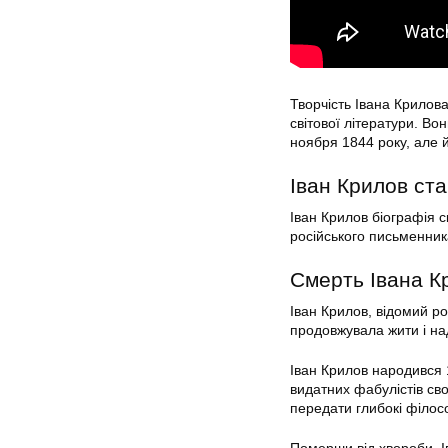
Творчість Івана Крилов
світової літератури. Во
ноября 1844 року, але й
Іван Крилов ст
Іван Крилов біографія с
російського письменника
Смерть Івана К
Іван Крилов, відомий ро
продовжувала жити і на
Іван Крилов народився 1
видатних фабулістів сво
передати глибокі філосо
Померши від хвороби, І