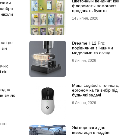
Цветочный вендинг: как
азами.
флороматы помогают
 ноября
продавать букеты
 ніколи
круглосуточно
14 Липня, 2026
ості до
Dreame H12 Pro:
порівняння з іншими
 він
моделями та огляд
функцій
6 Липня, 2026
ючих
 він
Миші Logitech: точність,
ладно
ергономіка та вибір під
будь-які задачі
ін вміло
6 Липня, 2026
мого
Які переваги дає
інвестиція в надійні