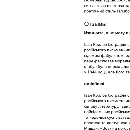
вивчаються в школах та
поетичний стиль і глиб
Отзывы
Извините, я не могу 
Іван Крилов біографія с
російського письменника
відомим фабулістом, одн
перекреслював моральні
фабул були перекладені
у 1844 році, але його т
undefined
Іван Крилов біографія с
російського письменника
світову літературу. Іва
найвідоміших російськи
та недоліки суспільства
простою та доступною м
Миша», «Вовк на погост