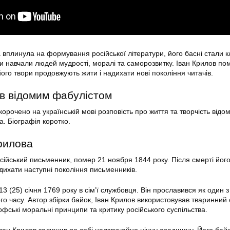
а
вплинула на формування російської літератури, його басні стали 
ни навчали людей мудрості, моралі та саморозвитку. Іван Крилов по
ого твори продовжують жити і надихати нові покоління читачів.
ав відомим фабулістом
корочено на українській мові розповість про життя та творчість відо
. Біографія коротко.
рилова
сійський письменник, помер 21 ноября 1844 року. Після смерті його
дихати наступні покоління письменників.
3 (25) січня 1769 року в сім’ї службовця. Він прославився як один 
го часу. Автор збірки байок, Іван Крилов використовував тваринний 
фські моральні принципи та критику російського суспільства.
ван Крилов залишив по собі надзвичайно цінну спадщину. Його байк