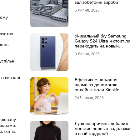
залізобетонні вироби
5 Липня, 2026
кому
азетах.
Уникальный б/у Samsung
Galaxy S24 Ultra и стоит ли
ітнє
переходить на новый
Samsung Galaxy S25 Ultra
3 Липня, 2026
успільні
 і визнані
Ефективне навчання
вдома за допомогою
онлайн-школи Kidslife
24 Червня, 2026
іршовану
Лучшие причины добавить
творами.
женские черные водолазки
оліки та
в свой гардероб