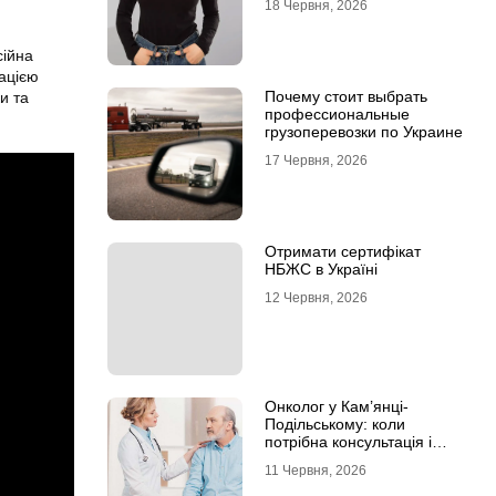
18 Червня, 2026
сійна
тацією
Почему стоит выбрать
и та
профессиональные
грузоперевозки по Украине
17 Червня, 2026
Отримати сертифікат
НБЖС в Україні
12 Червня, 2026
Онколог у Кам’янці-
Подільському: коли
потрібна консультація і
чому не варто відкладати
11 Червня, 2026
обстеження?