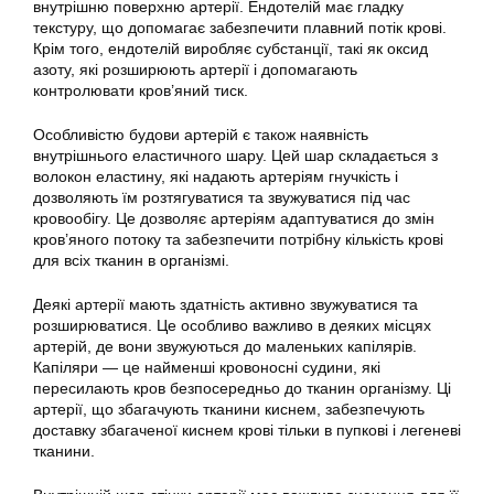
внутрішню поверхню артерії. Ендотелій має гладку
текстуру, що допомагає забезпечити плавний потік крові.
Крім того, ендотелій виробляє субстанції, такі як оксид
азоту, які розширюють артерії і допомагають
контролювати кров’яний тиск.
Особливістю будови артерій є також наявність
внутрішнього еластичного шару. Цей шар складається з
волокон еластину, які надають артеріям гнучкість і
дозволяють їм розтягуватися та звужуватися під час
кровообігу. Це дозволяє артеріям адаптуватися до змін
кров’яного потоку та забезпечити потрібну кількість крові
для всіх тканин в організмі.
Деякі артерії мають здатність активно звужуватися та
розширюватися. Це особливо важливо в деяких місцях
артерій, де вони звужуються до маленьких капілярів.
Капіляри — це найменші кровоносні судини, які
пересилають кров безпосередньо до тканин організму. Ці
артерії, що збагачують тканини киснем, забезпечують
доставку збагаченої киснем крові тільки в пупкові і легеневі
тканини.