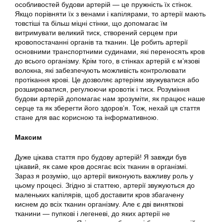
особливостей будови артерій — це пружність їх стінок.
Якщо порівняти їх з венами і капілярами, то артерії мають
товстіші та більш міцні стінки, що допомагає їм
витримувати великий тиск, створений серцем при
кровопостачанні органів та тканин. Це робить артерії
основними транспортними судинами, які переносять кров
до всього організму. Крім того, в стінках артерій є м’язові
волокна, які забезпечують можливість контролювати
протікання крові. Це дозволяє артеріям звужуватися або
розширюватися, регулюючи кровотік і тиск. Розуміння
будови артерій допомагає нам зрозуміти, як працює наше
серце та як зберегти його здоров’я. Тож, нехай ця стаття
стане для вас корисною та інформативною.
Максим
Дуже цікава стаття про будову артерій! Я завжди був
цікавий, як саме кров досягає всіх тканин в організмі.
Зараз я розумію, що артерії виконують важливу роль у
цьому процесі. Згідно зі статтею, артерії звужуються до
маленьких капілярів, щоб доставити кров збагачену
киснем до всіх тканин організму. Але є дві виняткові
тканини — пупкові і легеневі, до яких артерії не