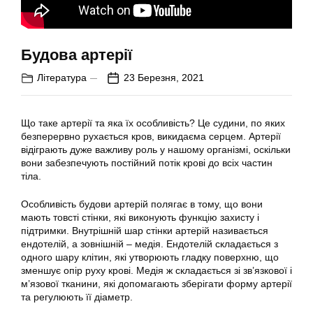
Будова артерії
Література
23 Березня, 2021
Що таке артерії та яка їх особливість? Це судини, по яких
безперервно рухається кров, викидаєма серцем. Артерії
відіграють дуже важливу роль у нашому організмі, оскільки
вони забезпечують постійний потік крові до всіх частин
тіла.
Особливість будови артерій полягає в тому, що вони
мають товсті стінки, які виконують функцію захисту і
підтримки. Внутрішній шар стінки артерій називається
ендотелій, а зовнішній – медія. Ендотелій складається з
одного шару клітин, які утворюють гладку поверхню, що
зменшує опір руху крові. Медія ж складається зі зв’язкової і
м’язової тканини, які допомагають зберігати форму артерії
та регулюють її діаметр.