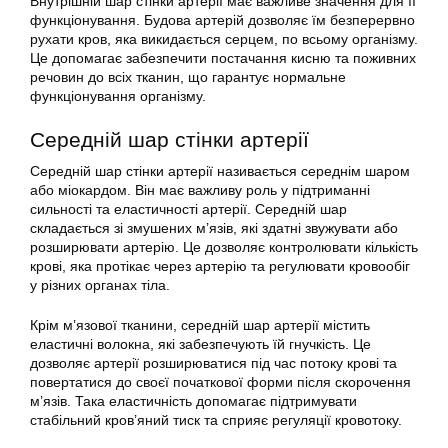
Внутрішній шар стінки артерії має важливе значення для її
функціонування. Будова артерій дозволяє їм безперервно
рухати кров, яка викидається серцем, по всьому організму.
Це допомагає забезпечити постачання кисню та поживних
речовин до всіх тканин, що гарантує нормальне
функціонування організму.
Середній шар стінки артерії
Середній шар стінки артерії називається середнім шаром
або міокардом. Він має важливу роль у підтриманні
сильності та еластичності артерії. Середній шар
складається зі змушених м’язів, які здатні звужувати або
розширювати артерію. Це дозволяє контролювати кількість
крові, яка протікає через артерію та регулювати кровообіг
у різних органах тіла.
Крім м’язової тканини, середній шар артерії містить
еластичні волокна, які забезпечують їй гнучкість. Це
дозволяє артерії розширюватися під час потоку крові та
повертатися до своєї початкової форми після скорочення
м’язів. Така еластичність допомагає підтримувати
стабільний кров’яний тиск та сприяє регуляції кровотоку.