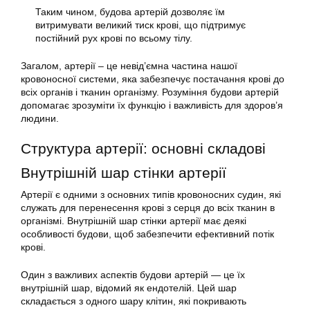
Таким чином, будова артерій дозволяє їм
витримувати великий тиск крові, що підтримує
постійний рух крові по всьому тілу.
Загалом, артерії – це невід’ємна частина нашої
кровоносної системи, яка забезпечує постачання крові до
всіх органів і тканин організму. Розуміння будови артерій
допомагає зрозуміти їх функцію і важливість для здоров’я
людини.
Структура артерії: основні складові
Внутрішній шар стінки артерії
Артерії є одними з основних типів кровоносних судин, які
служать для перенесення крові з серця до всіх тканин в
організмі. Внутрішній шар стінки артерії має деякі
особливості будови, щоб забезпечити ефективний потік
крові.
Один з важливих аспектів будови артерій — це їх
внутрішній шар, відомий як ендотелій. Цей шар
складається з одного шару клітин, які покривають