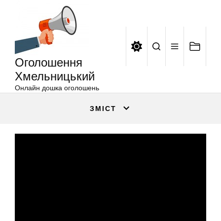
Оголошення
Перейти
Хмельницький
до
вмісту
Оголошення
Хмельницький
Онлайн дошка оголошень
ЗМІСТ