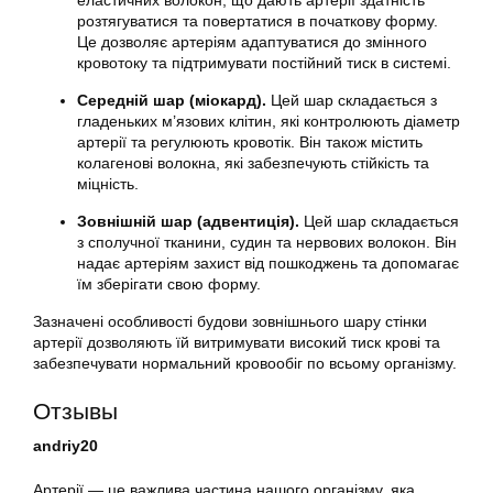
розтягуватися та повертатися в початкову форму.
Це дозволяє артеріям адаптуватися до змінного
кровотоку та підтримувати постійний тиск в системі.
Середній шар (міокард).
Цей шар складається з
гладеньких м’язових клітин, які контролюють діаметр
артерії та регулюють кровотік. Він також містить
колагенові волокна, які забезпечують стійкість та
міцність.
Зовнішній шар (адвентиція).
Цей шар складається
з сполучної тканини, судин та нервових волокон. Він
надає артеріям захист від пошкоджень та допомагає
їм зберігати свою форму.
Зазначені особливості будови зовнішнього шару стінки
артерії дозволяють їй витримувати високий тиск крові та
забезпечувати нормальний кровообіг по всьому організму.
Отзывы
andriy20
Артерії — це важлива частина нашого організму, яка