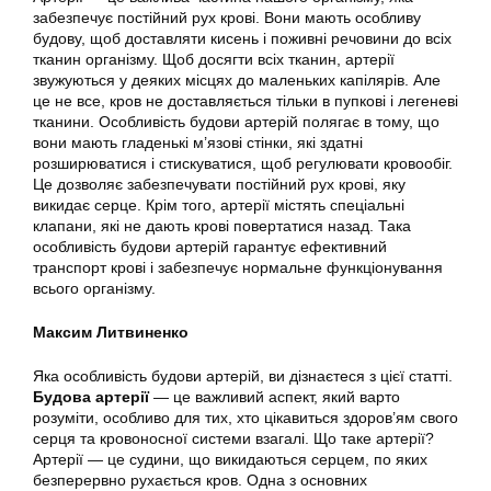
забезпечує постійний рух крові. Вони мають особливу
будову, щоб доставляти кисень і поживні речовини до всіх
тканин організму. Щоб досягти всіх тканин, артерії
звужуються у деяких місцях до маленьких капілярів. Але
це не все, кров не доставляється тільки в пупкові і легеневі
тканини. Особливість будови артерій полягає в тому, що
вони мають гладенькі м’язові стінки, які здатні
розширюватися і стискуватися, щоб регулювати кровообіг.
Це дозволяє забезпечувати постійний рух крові, яку
викидає серце. Крім того, артерії містять спеціальні
клапани, які не дають крові повертатися назад. Така
особливість будови артерій гарантує ефективний
транспорт крові і забезпечує нормальне функціонування
всього організму.
Максим Литвиненко
Яка особливість будови артерій, ви дізнаєтеся з цієї статті.
Будова артерії
— це важливий аспект, який варто
розуміти, особливо для тих, хто цікавиться здоров’ям свого
серця та кровоносної системи взагалі. Що таке артерії?
Артерії — це судини, що викидаються серцем, по яких
безперервно рухається кров. Одна з основних