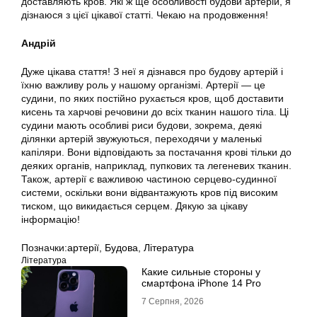
доставляють кров. Які ж ще особливості будови артерій, я
дізнаюся з цієї цікавої статті. Чекаю на продовження!
Андрій
Дуже цікава стаття! З неї я дізнався про будову артерій і
їхню важливу роль у нашому організмі. Артерії — це
судини, по яких постійно рухається кров, щоб доставити
кисень та харчові речовини до всіх тканин нашого тіла. Ці
судини мають особливі риси будови, зокрема, деякі
ділянки артерій звужуються, переходячи у маленькі
капіляри. Вони відповідають за постачання крові тільки до
деяких органів, наприклад, пупкових та легеневих тканин.
Також, артерії є важливою частиною серцево-судинної
системи, оскільки вони відвантажують кров під високим
тиском, що викидається серцем. Дякую за цікаву
інформацію!
Позначки:
артерії
,
Будова
,
Література
Література
Какие сильные стороны у
смартфона iPhone 14 Pro
7 Серпня, 2026