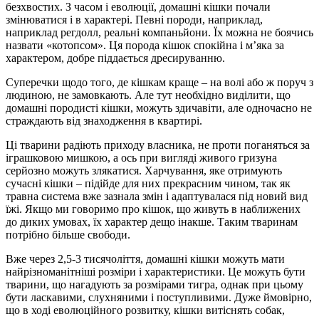
безхвостих. З часом і еволюції, домашні кішки почали
змінюватися і в характері. Певні породи, наприклад,
наприклад регдолл, реальні компаньйони. Їх можна не боячись
назвати «котопсом». Ця порода кішок спокійна і м’яка за
характером, добре піддається дресируванню.
Суперечки щодо того, де кішкам краще – на волі або ж поруч з
людиною, не замовкають. Але тут необхідно виділити, що
домашні породисті кішки, можуть здичавіти, але одночасно не
страждають від знаходження в квартирі.
Ці тварини радіють приходу власника, не проти поганяться за
іграшковою мишкою, а ось при вигляді живого гризуна
серйозно можуть злякатися. Харчування, яке отримують
сучасні кішки – підійде для них прекрасним чином, так як
травна система вже зазнала змін і адаптувалася під новий вид
їжі. Якщо ми говоримо про кішок, що живуть в наближених
до диких умовах, їх характер дещо інакше. Таким тваринам
потрібно більше свободи.
Вже через 2,5-3 тисячоліття, домашні кішки можуть мати
найрізноманітніші розміри і характеристики. Це можуть бути
тварини, що нагадують за розмірами тигра, однак при цьому
бути ласкавими, слухняними і поступливими. Дуже ймовірно,
що в ході еволюційного розвитку, кішки витіснять собак,