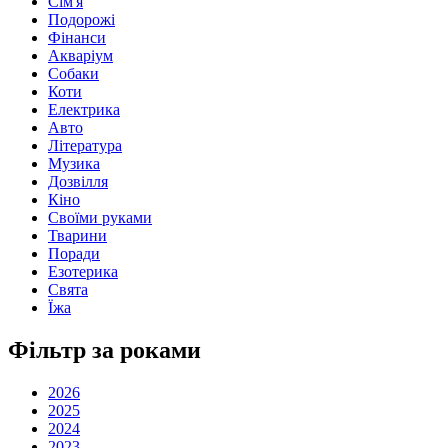
Сім'я
Подорожі
Фінанси
Акваріум
Собаки
Коти
Електрика
Авто
Література
Музика
Дозвілля
Кіно
Своїми руками
Тварини
Поради
Езотерика
Свята
Їжа
Фільтр за роками
2026
2025
2024
2023