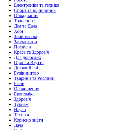
Електроніка та техніка
Спорт та відпочинок
Обладнання
Транспорт
Дім та Дача
Хобі
Знайомства
Запчастини
Послуги
Краса та Здоров'я
Для дорослих
Одяг та Взуття
Дитячий світ
Будівництво
Тварини та Рослини
Різне
Оголошення
Економіка
Здоров'я
Туризм
Наука
Техніка
Корисно знати
Дача