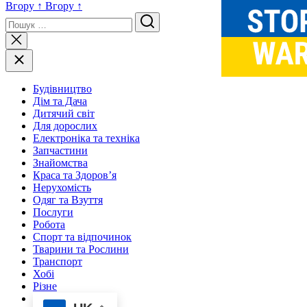
Вгору
↑
Вгору
↑
Пошук
Будівництво
Дім та Дача
Дитячий світ
Для дорослих
Електроніка та техніка
Запчастини
Знайомства
Краса та Здоров’я
Нерухомість
Одяг та Взуття
Послуги
Робота
Спорт та відпочинок
Тварини та Рослини
Транспорт
Хобі
Різне