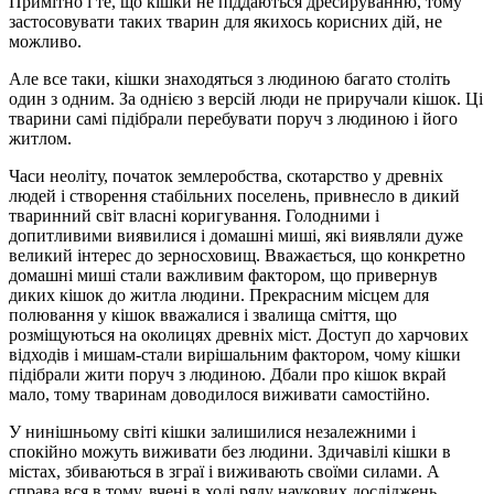
Примітно і те, що кішки не піддаються дресируванню, тому
застосовувати таких тварин для якихось корисних дій, не
можливо.
Але все таки, кішки знаходяться з людиною багато століть
один з одним. За однією з версій люди не приручали кішок. Ці
тварини самі підібрали перебувати поруч з людиною і його
житлом.
Часи неоліту, початок землеробства, скотарство у древніх
людей і створення стабільних поселень, привнесло в дикий
тваринний світ власні коригування. Голодними і
допитливими виявилися і домашні миші, які виявляли дуже
великий інтерес до зерносховищ. Вважається, що конкретно
домашні миші стали важливим фактором, що привернув
диких кішок до житла людини. Прекрасним місцем для
полювання у кішок вважалися і звалища сміття, що
розміщуються на околицях древніх міст. Доступ до харчових
відходів і мишам-стали вирішальним фактором, чому кішки
підібрали жити поруч з людиною. Дбали про кішок вкрай
мало, тому тваринам доводилося виживати самостійно.
У нинішньому світі кішки залишилися незалежними і
спокійно можуть виживати без людини. Здичавілі кішки в
містах, збиваються в зграї і виживають своїми силами. А
справа вся в тому, вчені в ході ряду наукових досліджень