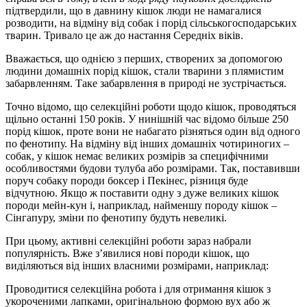
підтвердили, що в давнину кішок люди не намагалися
розводити, на відміну від собак і порід сільськогосподарських
тварин. Тривало це аж до настання Середніх віків.
Вважається, що однією з перших, створених за допомогою
людини домашніх порід кішок, стали тварини з плямистим
забарвленням. Таке забарвлення в природі не зустрічається.
Точно відомо, що селекційні роботи щодо кішок, проводяться
щільно останні 150 років. У нинішній час відомо більше 250
порід кішок, проте вони не набагато різняться один від одного
по фенотипу. На відміну від інших домашніх чотириногих –
собак, у кішок немає великих розмірів за специфічними
особливостями будови тулуба або розмірами. Так, поставивши
поруч собаку породи боксер і Пекінес, різниця буде
відчутною. Якщо ж поставити одну з дуже великих кішок
породи мейн-кун і, наприклад, найменшу породу кішок –
Сінгапуру, зміни по фенотипу будуть невеликі.
При цьому, активні селекційні роботи зараз набрали
популярність. Вже з’явилися нові породи кішок, що
виділяються від інших власними розмірами, наприклад:
Проводитися селекційна робота і для отримання кішок з
укороченими лапками, оригінальною формою вух або ж