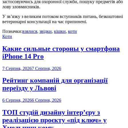
застосовуючись для охоронної служби, пошуку предметів або
лову зловмисників.
У зв’язку з великим потоком вступників питань, безкоштовні
ветеринарні консультації на час припинені.
Позначки:
взялися
,
звідки
,
кішки
,
коти
Коти
Какие сильные стороны у смартфона
iPhone 14 Pro
7 Серпня, 2026
7 Серпня, 2026
Рейтинг компаній для організації
переїзду у Львові
6 Серпня, 2026
6 Серпня, 2026
ТОП студій дизайну інтер’єру з
реалізацією проєкту «під ключ» у
Хмельницькому