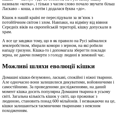
називали «котка», і тільки з часом слово почало звучати більш
Ласкаво – коша, а потім і додалася буква «до».
Кішок в нашій країні не переслідували за зв’язок з
потойбічним світом і злом. Навпаки, на відміну від віяння
Середніх віків на європейській території, кішку допускали в
храм.
А все це завдяки тому, що в як правило на Русі займалися
землеробством, збирали комори з зерном, на які робили
нападу гризуни. Кішка-то і допомагала зберегти поклади
зерна, не даючи померти з голоду людині в зимовий час.
Можливі шляхи еволюції кішки
Домашні кішки-безумовно, ласкаві, спокійні і ніжні тварини.
Але одночасно вони залишилися дикуватими, войовничими і
самостійними. За проведеними дослідженнями, на даний
момент кішка досить популярна Домашня тварина в усьому
світі. Загальна кількість кішок у світі, що проживає з
людиною, становить понад 600 мільйонів. І незважаючи на це,
кішки залишаються таємничими тваринами з неясним
походженням.