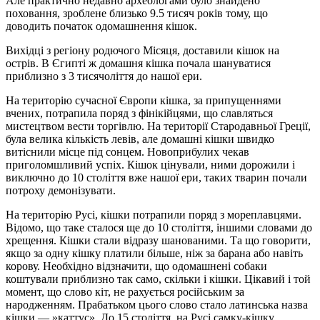
Але практично недавно археологами було знайдено
поховання, зроблене близько 9.5 тисяч років тому, що
доводить початок одомашнення кішок.
Вихідці з регіону родючого Місяця, доставили кішок на
острів. В Єгипті ж домашня кішка почала шануватися
приблизно з 3 тисячоліття до нашої ери.
На територію сучасної Європи кішка, за припущеннями
вчених, потрапила поряд з фінікійцями, що славляться
мистецтвом вести торгівлю. На території Стародавньої Греції,
була велика кількість левів, але домашні кішки швидко
витіснили місце під сонцем. Новоприбулих чекав
приголомшливий успіх. Кішок цінували, ними дорожили і
виключно до 10 століття вже нашої ери, таких тварин почали
потроху демонізувати.
На територію Русі, кішки потрапили поряд з мореплавцями.
Відомо, що таке сталося ще до 10 століття, іншими словами до
хрещення. Кішки стали відразу шанованими. Та що говорити,
якщо за одну кішку платили більше, ніж за барана або навіть
корову. Необхідно відзначити, що одомашнені собаки
коштували приблизно так само, скільки і кішки. Цікавий і той
момент, що слово кіт, не рахується російським за
народженням. Прабатьком цього слово стало латинська назва
кішки — »каттус». До 15 століття, на Русі самку-кішку