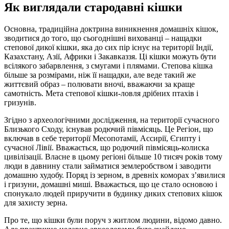
Як виглядали стародавні кішки
Основна, традиційна доктрина виникнення домашніх кішок,
зводитися до того, що сьогоднішні вихованці – нащадки
степової дикої кішки, яка до сих пір існує на території Індії,
Казахстану, Азії, Африки і Закавказзя. Ці кішки можуть бути
всілякого забарвлення, з смугами і плямами. Степова кішка
більше за розмірами, ніж її нащадки, але веде такий же
життєвий образ – полювати вночі, вважаючи за краще
самотність. Мета степової кішки-ловля дрібних птахів і
гризунів.
Згідно з археологічними дослідження, на території сучасного
Близького Сходу, існував родючий півмісяць. Це Регіон, що
включав в себе території Месопотамії, Ассирії, Єгипту і
сучасної Лівії. Вважається, що родючий півмісяць-колиска
цивілізації. Власне в цьому регіоні більше 10 тисяч років тому
люди в давнину стали займатися землеробством і заводити
домашню худобу. Поряд із зерном, в древніх коморах з’явилися
і гризуни, домашні миші. Вважається, що це стало основою і
спонукало людей приручити в будинку диких степових кішок
для захисту зерна.
Про те, що кішки були поруч з житлом людини, відомо давно.