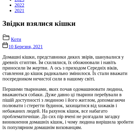
2022
2021
Звідки взялися кішки
Коти
10 Березня, 2021
Домашні кішки, представники диких звірів, шанувалися у
древніх єгиптян. Їм схилялися, їх обожнювали і навіть
приносили їм жертви. А ось з приходом Середніх віків,
ставлення до кішок радикально змінилося. Їх стали вважати
посередником нечистої сили в нашому світі.
Першими тваринами, яких почав одомашнювати людина,
вважаються собаки. Дуже давно ці тварини перебували в
пішій доступності з людиною і його житлом, допомагаючи
полювати і стерегти будинок, захищатися від хижаків і
небажаних людей. На рахунок кішок, все набагато
проблематичніше. До сих пір вчені не розгадали загадку
виникнення домашніх кішок, і чому людина вирішила зробити
їх популярним домашнім вихованцям.