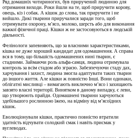
Ряд домашніх чотириногих, був приручений людиною для
отримання виходи. Роки йшли на те, щоб приручити корову,
овець, кіз і собак. А кішок до слова, так приручити і не
вийшло. Дикі тварини приручалися заради того, щоб
отримувати охорону, м’ясо, молоко, шерсть або для виконання
важкої фізичної праці. Кішки ж не застосовуються в людській
діяльності.
Фелінологи запевняють, що за власними характеристиками,
кішка не дуже хороший кандидат для одомашнення. А справа
вся в тому, що більшість одомашнених нині тварин, є
стадними. Займаючи роль альфа-самця, людина отримувала
контроль за всім стадом або зграєю. Забезпечуючи стаду дах,
харчування і захист, людина змогла адаптувати таких тварин
до іншого життя. Але кішки ж повністю Інші. Вони одинаки,
облігатні мисливці – вимагають виключно м’ясо і захищають
завзято власні території. Винятком в даному випадку, є леви,
що утворюють прайди. Одомашнені тварини харчуються
здебільшого рослинною їжею, на відміну від м’ясоїдних
кішок.
Еволюціонували кішки, практично повністю втратили
здатність відчувати солодкий смак і навіть присмак у
вуглеводах.