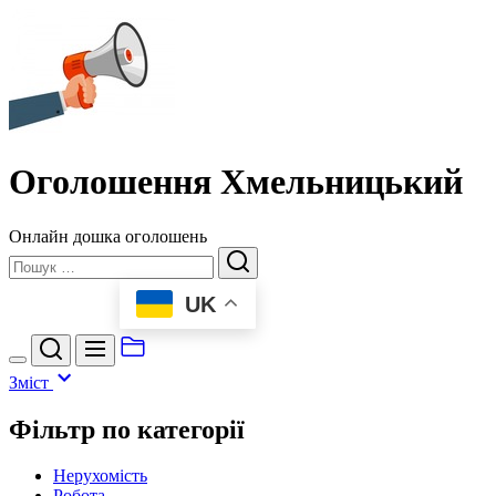
Перейти
Оголошення
до
Хмельницький
вмісту
Оголошення Хмельницький
Онлайн дошка оголошень
Пошук
UK
Зміст
Фільтр по категорії
Нерухомість
Робота