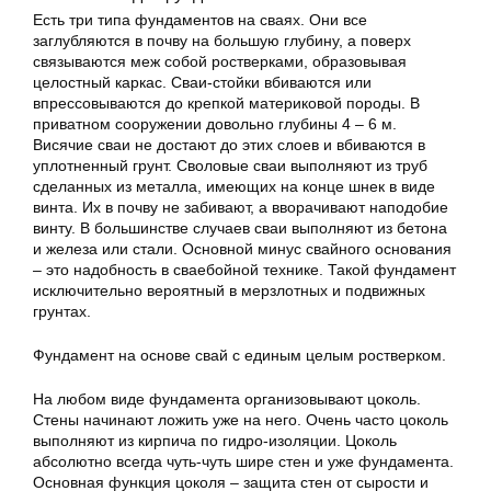
Есть три типа фундаментов на сваях. Они все
заглубляются в почву на большую глубину, а поверх
связываются меж собой ростверками, образовывая
целостный каркас. Сваи-стойки вбиваются или
впрессовываются до крепкой материковой породы. В
приватном сооружении довольно глубины 4 – 6 м.
Висячие сваи не достают до этих слоев и вбиваются в
уплотненный грунт. Своловые сваи выполняют из труб
сделанных из металла, имеющих на конце шнек в виде
винта. Их в почву не забивают, а вворачивают наподобие
винту. В большинстве случаев сваи выполняют из бетона
и железа или стали. Основной минус свайного основания
– это надобность в сваебойной технике. Такой фундамент
исключительно вероятный в мерзлотных и подвижных
грунтах.
Фундамент на основе свай с единым целым ростверком.
На любом виде фундамента организовывают цоколь.
Стены начинают ложить уже на него. Очень часто цоколь
выполняют из кирпича по гидро-изоляции. Цоколь
абсолютно всегда чуть-чуть шире стен и уже фундамента.
Основная функция цоколя – защита стен от сырости и