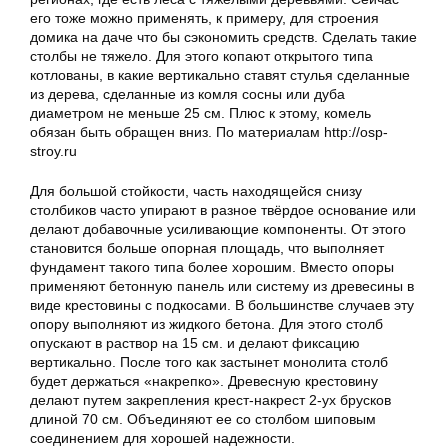
его тоже можно применять, к примеру, для строения
домика на даче что бы сэкономить средств. Сделать такие
столбы не тяжело. Для этого копают открытого типа
котлованы, в какие вертикально ставят стулья сделанные
из дерева, сделанные из комля сосны или дуба
диаметром не меньше 25 см. Плюс к этому, комель
обязан быть обращен вниз. По материалам http://osp-
stroy.ru
Для большой стойкости, часть находящейся снизу
столбиков часто упирают в разное твёрдое основание или
делают добавочные усиливающие компоненты. От этого
становится больше опорная площадь, что выполняет
фундамент такого типа более хорошим. Вместо опоры
применяют бетонную панель или систему из древесины в
виде крестовины с подкосами. В большинстве случаев эту
опору выполняют из жидкого бетона. Для этого столб
опускают в раствор на 15 см. и делают фиксацию
вертикально. После того как застынет монолита столб
будет держаться «накрепко». Древесную крестовину
делают путем закрепления крест-накрест 2-ух брусков
длиной 70 см. Объединяют ее со столбом шиповым
соединением для хорошей надежности.