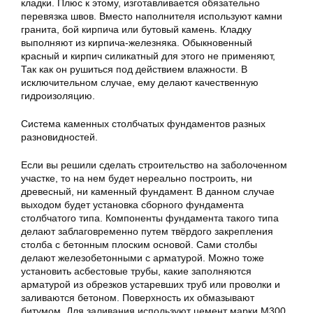
кладки. Плюс к этому, изготавливается обязательно
перевязка швов. Вместо наполнителя используют камни
гранита, бой кирпича или бутовый камень. Кладку
выполняют из кирпича-железняка. Обыкновенный
красный и кирпич силикатный для этого не применяют,
Так как он рушиться под действием влажности. В
исключительном случае, ему делают качественную
гидроизоляцию.
Система каменных столбчатых фундаментов разных
разновидностей.
Если вы решили сделать строительство на заболоченном
участке, то на нем будет нереально построить, ни
древесный, ни каменный фундамент. В данном случае
выходом будет установка сборного фундамента
столбчатого типа. Компоненты фундамента такого типа
делают заблаговременно путем твёрдого закрепления
столба с бетонным плоским основой. Сами столбы
делают железобетонными с арматурой. Можно тоже
установить асбестовые трубы, какие заполняются
арматурой из обрезков устаревших труб или проволки и
заливаются бетоном. Поверхность их обмазывают
битумом. Для заливания используют цемент марки М300