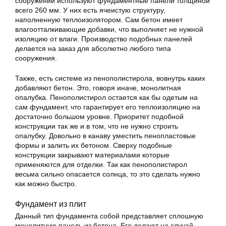
сооружении используют фундаментные панели толщиной
всего 260 мм. У них есть ячеистую структуру,
наполненную теплоизолятором. Сам бетон имеет
влагоотталкивающие добавки, что выполняет не нужной
изоляцию от влаги. Производство подобных панелей
делается на заказ для абсолютно любого типа
сооружения.
Также, есть системе из пенополистирола, вовнутрь каких
добавляют бетон. Это, говоря иначе, монолитная
опалубка. Пенополистирол остается как бы одетым на
сам фундамент, что гарантирует его теплоизоляцию на
достаточно большом уровне. Приоритет подобной
конструкции так же и в том, что не нужно строить
опалубку. Довольно в канаву уместить пенопластовые
формы и залить их бетоном. Сверху подобные
конструкции закрывают материалами которые
применяются для отделки. Так как пенополистирол
весьма сильно опасается солнца, то это сделать нужно
как можно быстро.
Фундамент из плит
Данный тип фундамента собой представляет сплошную
монолитную панель из бетона. Его делают на случай