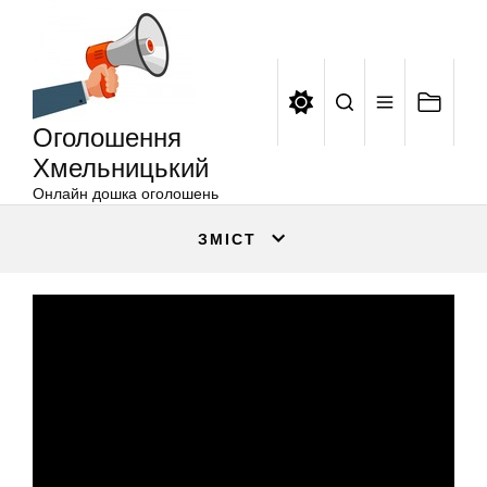
Оголошення
Перейти
Хмельницький
до
вмісту
Оголошення
Хмельницький
Онлайн дошка оголошень
ЗМІСТ