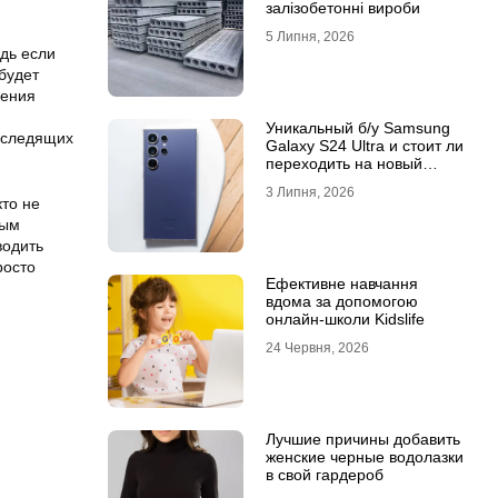
залізобетонні вироби
5 Липня, 2026
едь если
 будет
вения
Уникальный б/у Samsung
и следящих
Galaxy S24 Ultra и стоит ли
переходить на новый
Samsung Galaxy S25 Ultra
3 Липня, 2026
кто не
мым
водить
росто
Ефективне навчання
вдома за допомогою
онлайн-школи Kidslife
24 Червня, 2026
Лучшие причины добавить
женские черные водолазки
в свой гардероб