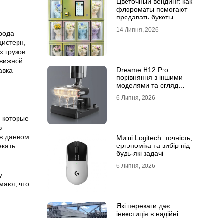
Цветочный вендинг: как
флороматы помогают
продавать букеты
круглосуточно
14 Липня, 2026
 рода
цистерн,
 грузов.
движной
Dreame H12 Pro:
авка
порівняння з іншими
моделями та огляд
функцій
6 Липня, 2026
, которые
в
 в данном
Миші Logitech: точність,
ергономіка та вибір під
екать
будь-які задачі
6 Липня, 2026
у
мают, что
Які переваги дає
інвестиція в надійні