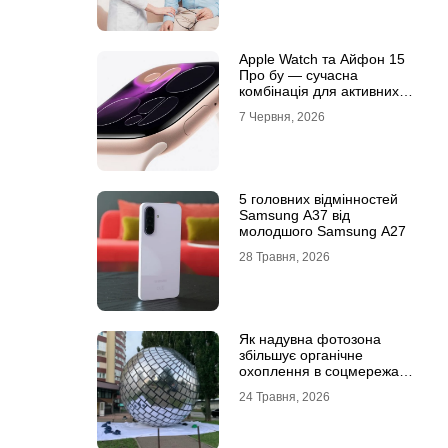
Apple Watch та Айфон 15
Про бу — сучасна
комбінація для активних
користувачів
7 Червня, 2026
5 головних відмінностей
Samsung A37 від
молодшого Samsung A27
28 Травня, 2026
Як надувна фотозона
збільшує органічне
охоплення в соцмережах:
механіка вірусного
24 Травня, 2026
контенту