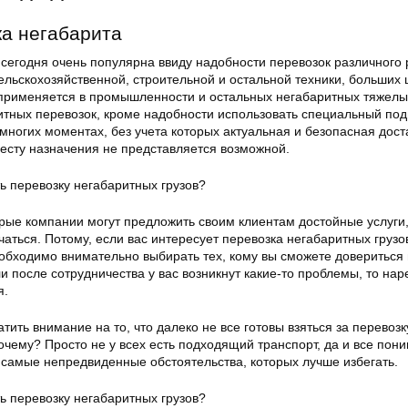
а негабарита
 сегодня очень популярна ввиду надобности перевозок различного
льскохозяйственной, строительной и остальной техники, больших 
применяется в промышленности и остальных негабаритных тяжелых
итных перевозок, кроме надобности использовать специальный по
 многих моментах, без учета которых актуальная и безопасная дост
месту назначения не представляется возможной.
орые компании могут предложить своим клиентам достойные услуги
рчаться. Потому, если вас интересует перевозка негабаритных грузо
еобходимо внимательно выбирать тех, кому вы сможете довериться
ли после сотрудничества у вас возникнут какие-то проблемы, то нар
я.
ить внимание на то, что далеко не все готовы взяться за перевозк
очему? Просто не у всех есть подходящий транспорт, да и все пони
ь самые непредвиденные обстоятельства, которых лучше избегать.