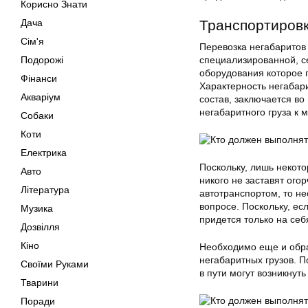
Корисно Знати
Дача
Транспортировк
Сім'я
Перевозка негабаритов
Подорожі
специализированной, се
оборудования которое 
Фінанси
Характерность негабар
Акваріум
состав, заключается во
негабаритного груза к 
Собаки
Коти
Електрика
Поскольку, лишь некот
Авто
никого не заставят ого
Література
автотранспортом, то н
вопросе. Поскольку, ес
Музика
придется только на себ
Дозвілля
Кіно
Необходимо еще и обрат
негабаритных грузов. П
Своїми Руками
в пути могут возникнут
Тварини
Поради