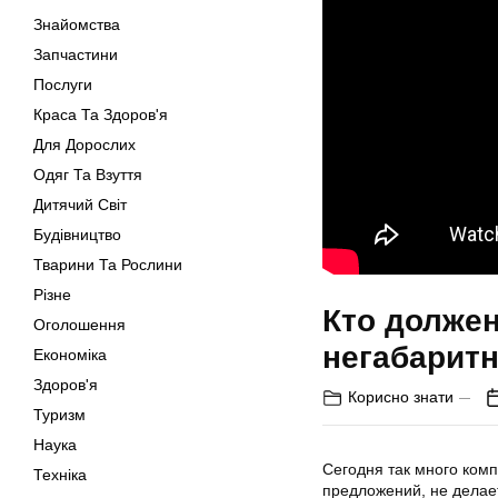
Знайомства
Запчастини
Послуги
Краса Та Здоров'я
Для Дорослих
Одяг Та Взуття
Дитячий Світ
Будівництво
Тварини Та Рослини
Різне
Кто долже
Оголошення
негабаритн
Економіка
Здоров'я
Корисно знати
Туризм
Наука
Сегодня так много комп
Техніка
предложений, не делает