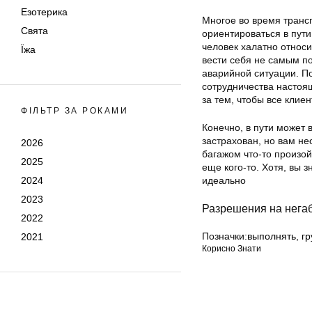
Езотерика
Многое во время трансп
Свята
ориентироваться в пути
человек халатно относит
Їжа
вести себя не самым по
аварийной ситуации. По
сотрудничества настоя
за тем, чтобы все клие
ФІЛЬТР ЗА РОКАМИ
Конечно, в пути может 
застрахован, но вам не
2026
багажом что-то произой
2025
еще кого-то. Хотя, вы 
2024
идеально
2023
Разрешения на нега
2022
Позначки:
выполнять
,
гр
2021
Корисно Знати