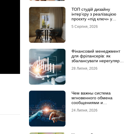
ТОП студій дизайну
інтер’єру з реалізацією
проєкту «під ключ» у
Хмельницькому
5 Серпня, 2026
Фінансовий менеджмент
для фрілансерів: як
збалансувати нерегулярні
доходи
28 Липня, 2026
Чем важны система
мгновенного обмена
сообщениями и
предотвращение утечек
24 Липня, 2026
информации для бизнеса