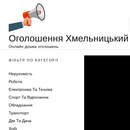
Оголошення
Перейти
Хмельницький
до
вмісту
Оголошення Хмельницький
Онлайн дошка оголошень
ФІЛЬТР ПО КАТЕГОРІЇ
Нерухомість
Робота
Електроніка Та Техніка
Спорт Та Відпочинок
Обладнання
Транспорт
Дім Та Дача
Хобі