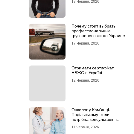
18 Червня, 2026
Почему стоит выбрать
профессиональные
грузоперевозки по Украине
17 Червня, 2026
Отримати сертифікат
НБЖС в Україні
12 Червня, 2026
Онколог у Кам’янці-
Подільському: коли
потрібна консультація і
чому не варто відкладати
11 Червня, 2026
обстеження?