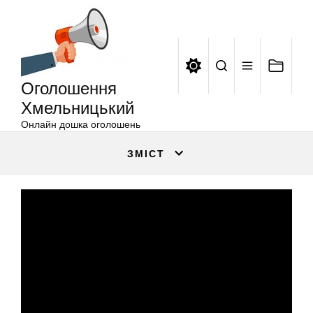
Оголошення
Перейти
Хмельницький
до
вмісту
Оголошення
Хмельницький
Онлайн дошка оголошень
ЗМІСТ