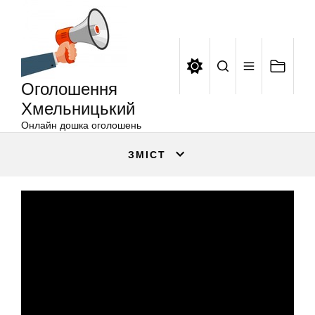
Оголошення
Перейти
Хмельницький
до
вмісту
Оголошення
Хмельницький
Онлайн дошка оголошень
ЗМІСТ