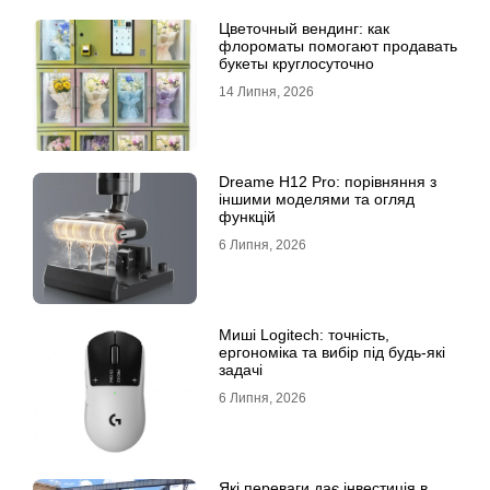
Цветочный вендинг: как
флороматы помогают продавать
букеты круглосуточно
14 Липня, 2026
Dreame H12 Pro: порівняння з
іншими моделями та огляд
функцій
6 Липня, 2026
Миші Logitech: точність,
ергономіка та вибір під будь-які
задачі
6 Липня, 2026
Які переваги дає інвестиція в