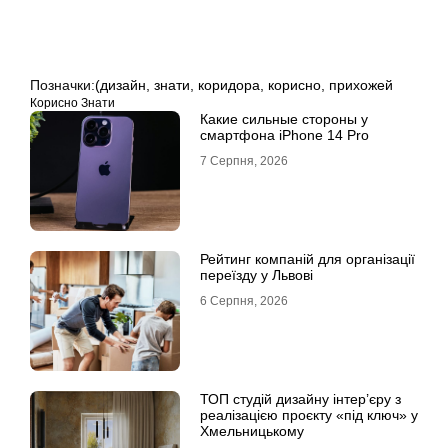
Позначки:
(дизайн
,
знати
,
коридора
,
корисно
,
прихожей
Корисно Знати
Какие сильные стороны у
смартфона iPhone 14 Pro
7 Серпня, 2026
Рейтинг компаній для організації
переїзду у Львові
6 Серпня, 2026
ТОП студій дизайну інтер’єру з
реалізацією проєкту «під ключ» у
Хмельницькому