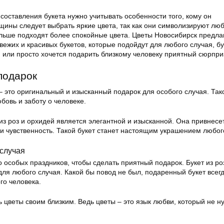
составления букета нужно учитывать особенности того, кому он
щины следует выбрать яркие цвета, так как они символизируют люб
ольше подходят более спокойные цвета. Цветы Новосибирск предла
ежих и красивых букетов, которые подойдут для любого случая, бу
 или просто хочется подарить близкому человеку приятный сюрпри
подарок
 – это оригинальный и изысканный подарок для особого случая. Так
бовь и заботу о человеке.
з роз и орхидей является элегантной и изысканной. Она привнесе
 и чувственность. Такой букет станет настоящим украшением любог
 случая
о особых праздников, чтобы сделать приятный подарок. Букет из ро
для любого случая. Какой бы повод не был, подаренный букет всег
го человека.
 цветы своим близким. Ведь цветы – это язык любви, который не н