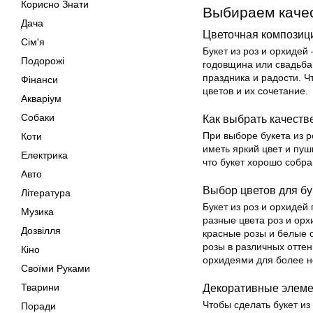
Корисно Знати
Выбираем качес
Дача
Цветочная композици
Сім'я
Букет из роз и орхидей
Подорожі
годовщина или свадьба
праздника и радости. Ч
Фінанси
цветов и их сочетание.
Акваріум
Собаки
Как выбрать качеств
При выборе букета из р
Коти
иметь яркий цвет и пуш
Електрика
что букет хорошо собра
Авто
Выбор цветов для бу
Література
Букет из роз и орхидей
Музика
разные цвета роз и ор
Дозвілля
красные розы и белые о
розы в различных оттен
Кіно
орхидеями для более н
Своїми Руками
Тварини
Декоративные элеме
Чтобы сделать букет и
Поради