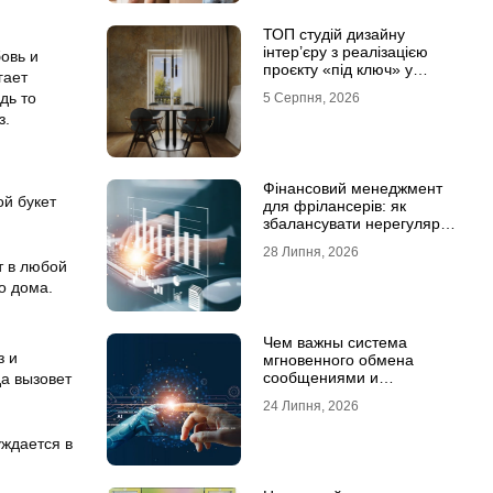
ТОП студій дизайну
інтер’єру з реалізацією
овь и
проєкту «під ключ» у
гает
Хмельницькому
дь то
5 Серпня, 2026
з.
Фінансовий менеджмент
ой букет
для фрілансерів: як
збалансувати нерегулярні
доходи
28 Липня, 2026
т в любой
о дома.
Чем важны система
з и
мгновенного обмена
сообщениями и
да вызовет
предотвращение утечек
24 Липня, 2026
информации для бизнеса
уждается в