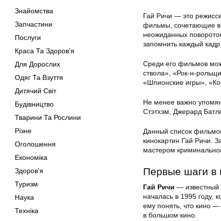
Знайомства
Гай Ричи — это режиссе
Запчастини
фильмы, сочетающие в 
неожиданных поворотов.
Послуги
запомнить каждый кадр
Краса Та Здоров'я
Среди его фильмов мож
Для Дорослих
ствола», «Рок-н-рольщи
Одяг Та Взуття
«Шпионские игры», «Ко
Дитячий Світ
Не менее важно упомяну
Будівництво
Стэтхэм, Джерард Батле
Тварини Та Рослини
Різне
Данный список фильмов
кинокартин Гай Ричи. 
Оголошення
мастером криминально
Економіка
Первые шаги в 
Здоров'я
Туризм
Гай Ричи
— известный б
началась в 1995 году, 
Наука
ему понять, что кино —
Техніка
в большом кино.