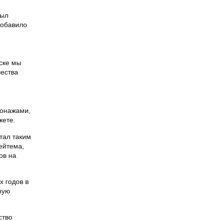
был
добавило
ске мы
чества
сонажами,
жете.
стал таким
ейтема,
ов на
х годов в
ную
ство