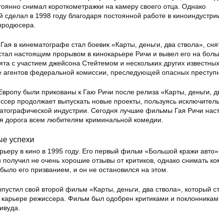
тоянно снимал короткометражки на камеру своего отца. Однако
 сделал в 1998 году благодаря постоянной работе в киноиндустри
 продюсера.
ая в кинематографе стал боевик «Карты, деньги, два ствола», сня
 стал настоящим прорывом в кинокарьере Ричи и вывел его на бол
ята с участием джейсона Стейтемом и нескольких других известных
пе агентов федеральной комиссии, преследующей опасных преступн
Европу были прикованы к Гаю Ричи после релиза «Карты, деньги, д
иссер продолжает выпускать новые проекты, пользуясь исключител
атографической индустрии. Сегодня лучшие фильмы Гая Ричи на
ия дорога всем любителям криминальной комедии.
ые успехи
рьеру в кино в 1995 году. Его первый фильм «Большой кражи авто»
 получил не очень хорошие отзывы от критиков, однако снимать ко
ыло его призванием, и он не остановился на этом.
ыпустил свой второй фильм «Карты, деньги, два ствола», который с
карьере режиссера. Фильм был одобрен критиками и поклонникам
ивуда.