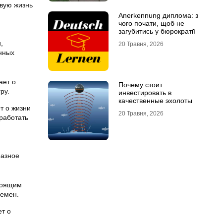
овую жизнь
Anerkennung диплома: з
чого почати, щоб не
загубитись у бюрократії
,
20 Травня, 2026
нных
ает о
Почему стоит
ру.
инвестировать в
качественные эхолоты
т о жизни
20 Травня, 2026
работать
разное
стоящим
ремен.
ет о