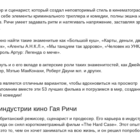
р и сценарист, который создал неповторимый стиль в кинематогра
себе элементы криминального триллера и комедии, полны экшна 
 Ричи умеет задавать ритм и натягивать напряжение, заставляя з
.
но найти такие знаменитые как «Большой куш», «Карты, деньги, д
к», «Агенты А.Н.К.Л.», «Мы танцуем так здорово», «Человек из УНК
роль Артур: Легенда о мече».
ть и о его вкладе в актерские роли таких знаменитостей, как Джей
р, Мэтью МакКонахи, Роберт Дауни мл. и других.
 является отличным вариантом, чтобы вдохновиться на просмотр
Запомним вместе эти 53 лучших фильма и погрузимся в мир, созда
й комедии!
индустрии кино Гая Ричи
ританский режиссер, сценарист и продюсер. Его карьера в индуст
когда он снял короткометражный фильм «The Hard Case». Этот опыт
 это то, чем он хочет заниматься на всю жизнь, и он решил попробо