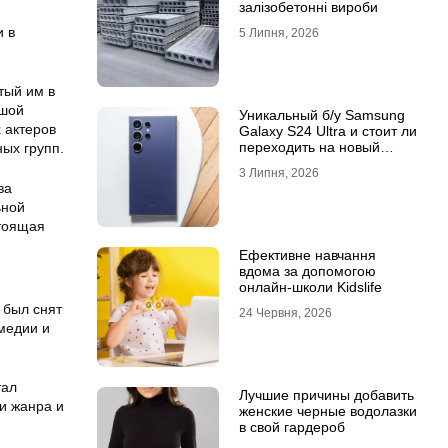
залізобетонні вироби
и в
5 Липня, 2026
тый им в
ьшой
Уникальный б/у Samsung
 актеров
Galaxy S24 Ultra и стоит ли
переходить на новый
ых групп.
Samsung Galaxy S25 Ultra
3 Липня, 2026
ва
ьной
стоящая
Ефективне навчання
вдома за допомогою
онлайн-школи Kidslife
 был снят
24 Червня, 2026
медии и
тал
Лучшие причины добавить
и жанра и
женские черные водолазки
в свой гардероб