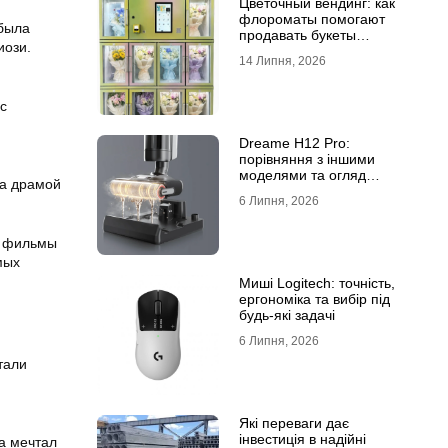
Цветочный вендинг: как
флороматы помогают
 была
продавать букеты
иози.
круглосуточно
14 Липня, 2026
с
Dreame H12 Pro:
порівняння з іншими
моделями та огляд
 а драмой
функцій
6 Липня, 2026
о фильмы
мых
Миші Logitech: точність,
ергономіка та вибір під
будь-які задачі
6 Липня, 2026
тали
Які переваги дає
інвестиція в надійні
да мечтал