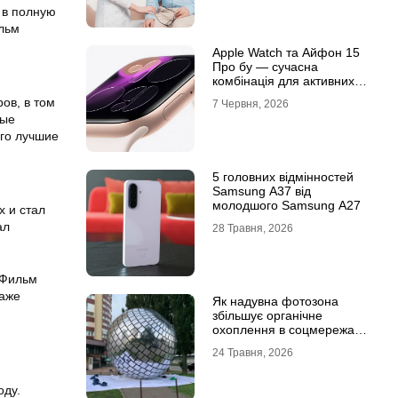
 в полную
ильм
Apple Watch та Айфон 15
Про бу — сучасна
комбінація для активних
користувачів
ов, в том
7 Червня, 2026
ные
го лучшие
5 головних відмінностей
Samsung A37 від
молодшого Samsung A27
х и стал
ал
28 Травня, 2026
 Фильм
даже
Як надувна фотозона
збільшує органічне
охоплення в соцмережах:
механіка вірусного
24 Травня, 2026
контенту
оду.