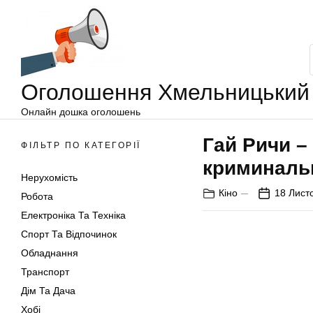
Оголошення
Перейти
Хмельницький
до
вмісту
Оголошення Хмельницький
Онлайн дошка оголошень
Гай Ричи –
ФІЛЬТР ПО КАТЕГОРІЇ
криминаль
Нерухомість
Кіно
18 Лист
Робота
Електроніка Та Техніка
Спорт Та Відпочинок
Обладнання
Транспорт
Дім Та Дача
Хобі