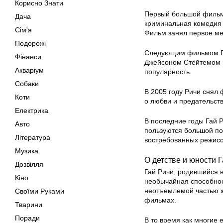
Корисно Знати
Первый большой фильм, 
Дача
криминальная комедия 
Сім'я
Фильм занял первое ме
Подорожі
Следующим фильмом Ри
Фінанси
Джейсоном Стейтемом в
Акваріум
популярность.
Собаки
В 2005 году Ричи снял 
Коти
о любви и предательст
Електрика
В последние годы Гай 
Авто
пользуются большой по
Література
востребованных режисс
Музика
О детстве и юности 
Дозвілля
Гай Ричи, родившийся в
Кіно
необычайная способност
неотъемлемой частью ж
Своїми Руками
фильмах.
Тварини
Поради
В то время как многие 