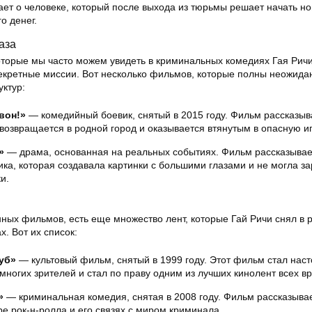
ет о человеке, который после выхода из тюрьмы решает начать н
о денег.
аза
оторые мы часто можем увидеть в криминальных комедиях Гая Ричи
секретные миссии. Вот несколько фильмов, которые полны неожида
уктур:
вон!»
— комедийный боевик, снятый в 2015 году. Фильм рассказыв
возвращается в родной город и оказывается втянутым в опасную иг
»
— драма, основанная на реальных событиях. Фильм рассказывае
а, которая создавала картинки с большими глазами и не могла за
и.
ых фильмов, есть еще множество лент, которые Гай Ричи снял в 
х. Вот их список:
уб»
— культовый фильм, снятый в 1999 году. Этот фильм стал на
многих зрителей и стал по праву одним из лучших кинолент всех в
»
— криминальная комедия, снятая в 2008 году. Фильм рассказыва
е рок-н-ролла и его связях с миром криминала.