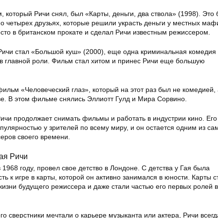
который Ричи снял, был «Карты, деньги, два ствола» (1998). Это
о четырех друзьях, которые решили украсть деньги у местных маф
сто в британском прокате и сделал Ричи известным режиссером.
чи стал «Большой куш» (2000), еще одна криминальная комедия 
 главной роли. Фильм стал хитом и принес Ричи еще большую
фильм «Человеческий глаз», который на этот раз был не комедией,
ве. В этом фильме снялись Эллиотт Гулд и Мира Сорвино.
Ричи продолжает снимать фильмы и работать в индустрии кино. Ег
пулярностью у зрителей по всему миру, и он остается одним из са
еров своего времени.
Гая Ричи
 1968 году, провел свое детство в Лондоне. С детства у Гая была
ь к игре в карты, которой он активно занимался в юности. Карты с
изни будущего режиссера и даже стали частью его первых ролей в
его сверстники мечтали о карьере музыканта или актера, Ричи всег