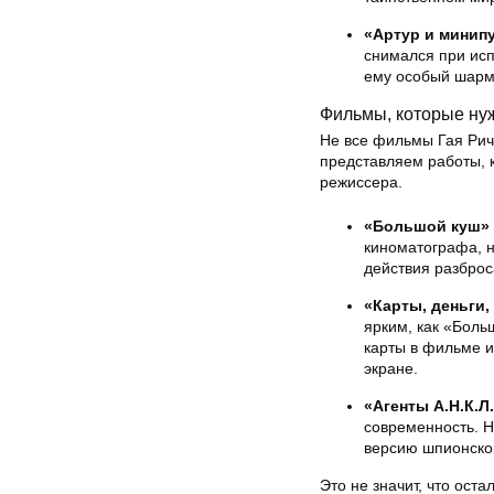
«Артур и минип
снимался при исп
ему особый шарм
Фильмы, которые ну
Не все фильмы Гая Рич
представляем работы, к
режиссера.
«Большой куш» (
киноматографа, н
действия разброс
«Карты, деньги, 
ярким, как «Боль
карты в фильме и
экране.
«Агенты А.Н.К.Л.
современность. Н
версию шпионског
Это не значит, что ост