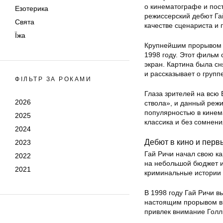
о кинематографе и пос
Езотерика
режиссерский дебют Гай
Свята
качестве сценариста и
Їжа
Крупнейшим прорывом Г
1998 году. Этот фильм
экран. Картина была сн
и рассказывает о груп
ФІЛЬТР ЗА РОКАМИ
Глаза зрителей на всю 
2026
ствола», и данный реж
популярностью в кинем
2025
классика и без сомнен
2024
Дебют в кино и перв
2023
Гай Ричи начал свою ка
2022
на небольшой бюджет и
2021
криминальные истории б
В 1998 году Гай Ричи в
настоящим прорывом в 
привлек внимание Голл