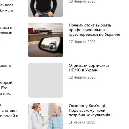
18 Червня, 2026
 снялся
любимым
Почему стоит выбрать
лики он
профессиональные
сиками
грузоперевозки по Украине
.
17 Червня, 2026
своего
Отримати сертифікат
НБЖС в Україні
12 Червня, 2026
который
 Его
и них.
н
Онколог у Кам’янці-
 считают,
Подільському: коли
потрібна консультація і
же ролей и
чому не варто відкладати
11 Червня, 2026
обстеження?