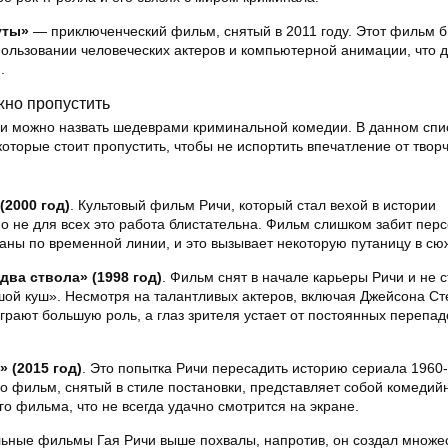
уты»
— приключенческий фильм, снятый в 2011 году. Этот фильм 
ользовании человеческих актеров и компьютерной анимации, что 
.
жно пропустить
и можно назвать шедеврами криминальной комедии. В данном спи
оторые стоит пропустить, чтобы не испортить впечатление от твор
2000 год)
. Культовый фильм Ричи, который стал вехой в истории
о не для всех это работа блистательна. Фильм слишком забит пер
аны по временной линии, и это вызывает некоторую путаницу в сю
два ствола» (1998 год)
. Фильм снят в начале карьеры Ричи и не 
шой куш». Несмотря на талантливых актеров, включая Джейсона Ст
грают большую роль, а глаз зрителя устает от постоянных перепад
» (2015 год)
. Это попытка Ричи пересадить историю сериала 1960-
о фильм, снятый в стиле постановки, представляет собой комедий
о фильма, что не всегда удачно смотрится на экране.
альные фильмы Гая Ричи выше похвалы, напротив, он создал множе