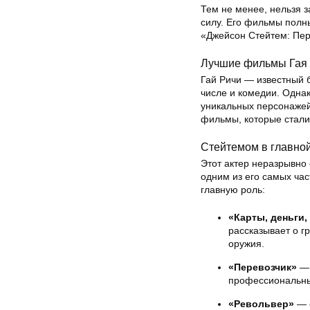
Тем не менее, нельзя з
силу. Его фильмы полны
«Джейсон Стейтем: Перв
Лучшие фильмы Гая
Гай Ричи — известный 
числе и комедии. Одна
уникальных персонажей
фильмы, которые стали
Стейтемом в главно
Этот актер неразрывно 
одним из его самых час
главную роль:
«Карты, деньги,
рассказывает о г
оружия.
«Перевозчик»
— 
профессиональный
«Револьвер»
— о