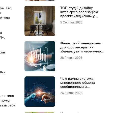
ТОП студій дизайну
фе. Его
інтер’єру з реалізацією
и
проєкту «під ключ» у
рителя
Хмельницькому
5 Серпня, 2026
ва
Л»,
Фінансовий менеджмент
для фрілансерів: як
збалансувати нерегулярні
сон
доходи
28 Липня, 2026
нный
Чем важны система
мгновенного обмена
сообщениями и
предотвращение утечек
24 Липня, 2026
информации для бизнеса
рии кино
 помог
вать себя