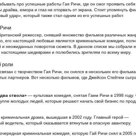
абывать про успешные работы Гая Ричи, где он смог проявить себя
 драйва, юмора и глаз не оторвать от экрана. Стоит упомянуть ф
ый удар», который также стал одним из его успешных работ.
 Ричи
британский режиссер, снявший множество фильмов различных жанр
ко, его настоящей любовью являются криминальные комедии, пол
 и неожиданных поворотов сюжета. В данном списке мы собрали е
 настоящими шедеврами и полюбились зрителям по всему миру.
й роли
связан с творчеством Гая Ричи, он снялся в нескольких его фильма
тых партнеров. Вот несколько фильмов, где Джейсон Стейтем сыгр
 два ствола»
— культовая комедия, снятая Гаем Ричи в 1998 году.
руппе молодых людей, которые решают начать свой бизнес по про
криминальная драма, вышедшая в 2002 году. Главный герой —
 водитель, который оказывается втянутым в опасную авантюру.
чередная криминальная комедия, которую Гай Ричи снял в 2005 г