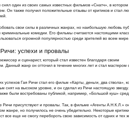
 снял один из своих самых известных фильмов «Снатч», в котором
тем. Он также получил положительные отзывы от критиков и стал 
лей.
обовать свои силы в различных жанрах, но наибольшую любовь пуб
и криминальные комедии. Его фильмы считаются настоящими клас
льзоваться огромной популярностью среди зрителей во всем мире
 Ричи: успехи и провалы
режиссер и сценарист, который стал известен благодаря своим
. Данный жанр он отточил в течение многих лет и стал мастером 
 успехов Гая Ричи стал его фильм «Карты, деньги, два ствола», 
ьм снят на высоком уровне, и он сделал из Ричи настоящую звезду.
кже были востребованы публикой, например, «Большой куш» сред
ве Ричи присутствуют и провалы. Так, в фильме «Агенты А.Н.К.Л.» о
ом жанре, но получилось не очень убедительно. Некоторые критики
ст все еще не смогу перебороть свою зависимость от одних и тех 