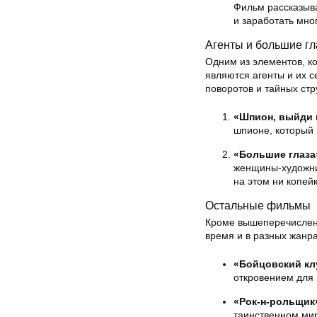
Фильм рассказыва
и заработать мног
Агенты и большие гл
Одним из элементов, к
являются агенты и их 
поворотов и тайных стр
«Шпион, выйди 
шпионе, который 
«Большие глаза
женщины-художник
на этом ни копейк
Остальные фильмы
Кроме вышеперечисленн
время и в разных жанра
«Бойцовский кл
откровением для 
«Рок-н-рольщик
таинственном мир