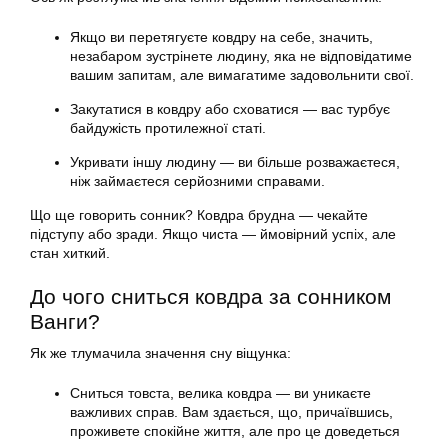
Якщо ви перетягуєте ковдру на себе, значить,
незабаром зустрінете людину, яка не відповідатиме
вашим запитам, але вимагатиме задовольнити свої.
Закутатися в ковдру або сховатися — вас турбує
байдужість протилежної статі.
Укривати іншу людину — ви більше розважаєтеся,
ніж займаєтеся серйозними справами.
Що ще говорить сонник? Ковдра брудна — чекайте
підступу або зради. Якщо чиста — ймовірний успіх, але
стан хиткий.
До чого сниться ковдра за сонником
Ванги?
Як же тлумачила значення сну віщунка:
Сниться товста, велика ковдра — ви уникаєте
важливих справ. Вам здається, що, причаївшись,
проживете спокійне життя, але про це доведеться