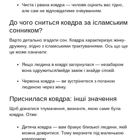
Чиста і рвана ковдра — чоловік оцінить вас гідно,
але сам не відповідатиме очікуванням.
До чого сниться ковдра за ісламським
сонником?
Варто детально згадати сон. Ковдра характеризує жінку-
дружину, згідно з ісламськими трактуваннями. Ось що ще
це може означати:
Якщо людина в ковдрі загорнулася — незабаром
вона одружиться/вийде заміж і знайде спокій.
Червона ковдра — ви зустрінетеся з поганою
людиною через жінку.
Приснилася ковдра: інші значення
Щоб дізнатися тлумачення, визначте, якою саме була
ковдра. Отже:
Дитяча ковдра — вам бракує близької людини, якій
можна довіритися. Тому мерзнете під маленькою
ковдрочкою.