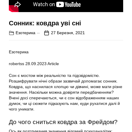
Сонник: ковдра уві сні
Езотерика
27 Березня, 2021
Езотерика
robertss
28.09.2023
Article
Сон є мостом між реальністю та підсвідомістю.
Розшифрувати нічні образи зазвичай допомагає сонник.
Ковдра, що наснилася хлопцю чи дівчині, може мати різне
значення. Наскільки можна довіряти передбаченням?
Вчені досі сперечаються, чи є сон відображенням наших
думок, чи ці сюжети підказують нам, куди рухатися далі й
чого уникати.
До чого сниться ковдра за Фрейдом?
Ось як розтлумачив значення відомий психоаналітик: