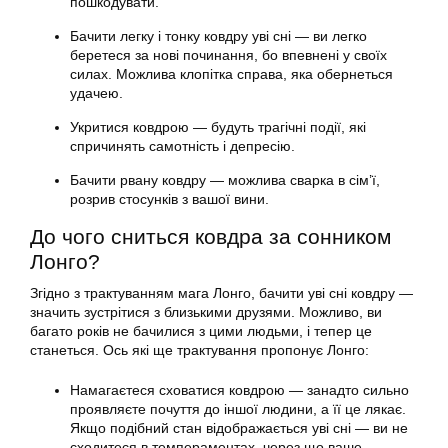
пошкодувати.
Бачити легку і тонку ковдру уві сні — ви легко
беретеся за нові починання, бо впевнені у своїх
силах. Можлива клопітка справа, яка обернеться
удачею.
Укритися ковдрою — будуть трагічні події, які
спричинять самотність і депресію.
Бачити рвану ковдру — можлива сварка в сім’ї,
розрив стосунків з вашої вини.
До чого сниться ковдра за сонником
Лонго?
Згідно з трактуванням мага Лонго, бачити уві сні ковдру —
значить зустрітися з близькими друзями. Можливо, ви
багато років не бачилися з цими людьми, і тепер це
станеться. Ось які ще трактування пропонує Лонго:
Намагаєтеся сховатися ковдрою — занадто сильно
проявляєте почуття до іншої людини, а її це лякає.
Якщо подібний стан відображається уві сні — ви не
сходитеся в темпераментах, через що ваше