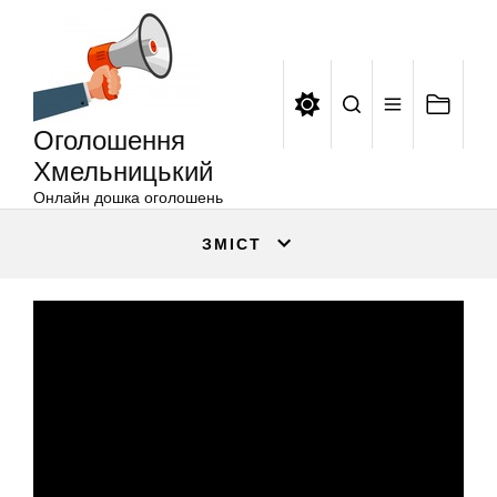
Оголошення
Перейти
Хмельницький
до
вмісту
Оголошення
Хмельницький
Онлайн дошка оголошень
ЗМІСТ