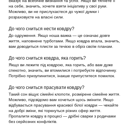
Вказує на всебічне визнання та успіх. Якщо ви тягнете її
на себе, значить, хочете взяти ініціативу у свої руки.
Можливо, ви не прислухаєтеся до чужої думки і
розраховуєте на власні сили.
До чого сниться нести ковдру?
До одруження. Якщо ноша важка — це означає довге
життя, наповнене турботами. Якщо ковдра впала, значить,
вам доводиться плисти за течією в обріз своїм планам.
До чого сниться ковдра, яка горить?
Якщо ви лежите під ковдрою, яка горить, або вам дуже
спекотно, значить, ви втомилися і потребуєте відпочинку.
Потрібно призупинитися, інакше припуститеся помилок.
До чого сниться прасувати ковдру?
Такий сон віщує сімейні клопоти, розмірене сімейне життя.
Можливо, підсвідомо вам хочеться щось змінити. Якщо
відбувається прасування красивої білої ковдри — чекайте
на добрі зміни, які торкнуться різних сфер життя.
Пропалити ковдру в процесі — дрібні сварки з родичами
без серйозних конфліктів.