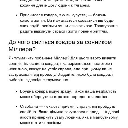
кохання для іншої людини є тягарем.
Приснилася ковдра, яку ви купуєте, — боязнь
самого життя. Ви намагаєтеся сховатися від будь-
яких подій, оскільки зміни лякають вас. Трактування
радить відкинути страхи і жити повним життям.
До чого сниться ковдра за сонником
Міллера?
Як тлумачить побачене Міллер? Для цього варто вивчити
сонник. Білосніжна ковдра, яка вирізняється чистотою і
новизною, вказує на успіх справи, але при цьому ви не
застраховані від провалу. Згадайте, якою була ковдра, і
виберіть відповідне тлумачення:
Брудна ковдра віщує зраду. Також ваша недбалість
може обернутися втратою порядного чоловіка.
Стьобана — чекають приємні справи, які пройдуть
спокійно. Якщо дівчина закуталася в плед — її ділові
якості привернуть увагу людини, яка в майбутньому
може стати чоловіком.