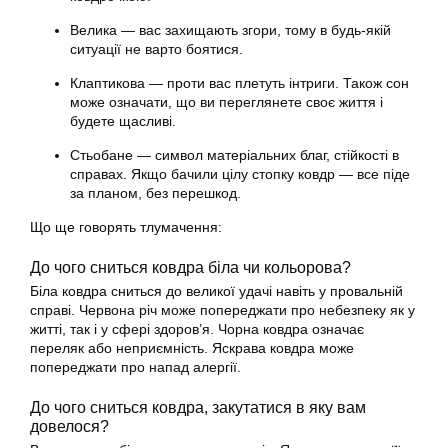
Велика — вас захищають згори, тому в будь-якій
ситуації не варто боятися.
Клаптикова — проти вас плетуть інтриги. Також сон
може означати, що ви переглянете своє життя і
будете щасливі.
Стьобане — символ матеріальних благ, стійкості в
справах. Якщо бачили цілу стопку ковдр — все піде
за планом, без перешкод.
Що ще говорять тлумачення:
До чого сниться ковдра біла чи кольорова?
Біла ковдра сниться до великої удачі навіть у провальній
справі. Червона річ може попереджати про небезпеку як у
житті, так і у сфері здоров’я. Чорна ковдра означає
переляк або неприємність. Яскрава ковдра може
попереджати про напад алергії.
До чого сниться ковдра, закутатися в яку вам
довелося?