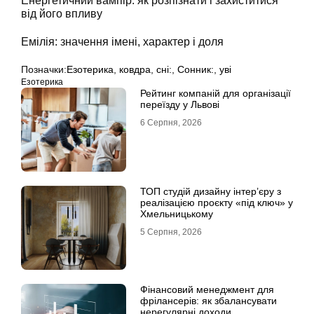
Енергетичний вампір: як розпізнати і захиститися
від його впливу
Емілія: значення імені, характер і доля
Позначки:
Езотерика
,
ковдра
,
сні:
,
Сонник:
,
уві
Езотерика
Рейтинг компаній для організації
переїзду у Львові
6 Серпня, 2026
ТОП студій дизайну інтер’єру з
реалізацією проєкту «під ключ» у
Хмельницькому
5 Серпня, 2026
Фінансовий менеджмент для
фрілансерів: як збалансувати
нерегулярні доходи