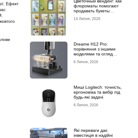
Цветочный вендинг: как
юї. Ефект
флороматы помогают
час
продавать букеты
М.
круглосуточно
14 Липня, 2026
жовтого
илове
Dreame H12 Pro:
порівняння з іншими
моделями та огляд
функцій
6 Липня, 2026
Миші Logitech: точність,
ергономіка та вибір під
будь-які задачі
6 Липня, 2026
Які переваги дає
інвестиція в надійні