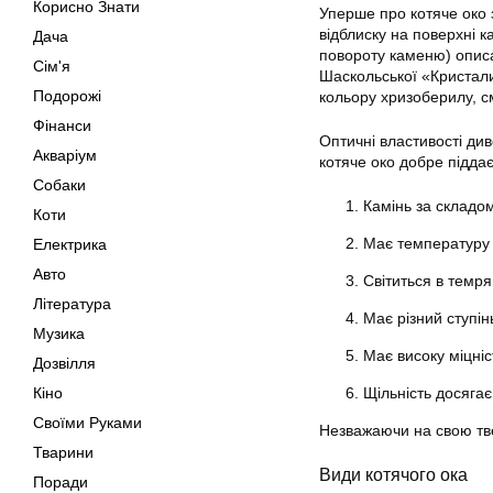
Корисно Знати
Уперше про котяче око 
відблиску на поверхні к
Дача
повороту каменю) описа
Сім'я
Шаскольської «Кристали
Подорожі
кольору хризоберилу, см
Фінанси
Оптичні властивості ди
Акваріум
котяче око добре підда
Собаки
Камінь за складо
Коти
Має температуру 
Електрика
Авто
Світиться в темря
Література
Має різний ступін
Музика
Має високу міцніст
Дозвілля
Кіно
Щільність досягає 
Своїми Руками
Незважаючи на свою тве
Тварини
Види котячого ока
Поради