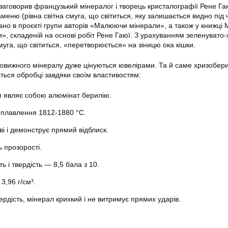
заговорив французький мінералог і творець кристалографії Рене Га
аменю (рівна світна смуга, що світиться, яку залишається видно під 
но в проєкті групи авторів «Малюючи мінерали», а також у книжці 
», складеній на основі робіт Рене Гаюї. З урахуванням зеленувато-
уга, що світиться, «перетворюється» на зіницю ока кішки.
вовижного мінералу дуже цінуються ювелірами. Та й саме хризобер
ється обробці завдяки своїм властивостям:
м являє собою алюмінат берилію.
плавлення 1812-1880 °С.
ві і демонструє прямий відблиск.
ь прозорості.
ь і твердість — 8,5 бала з 10.
3,96 г/см³.
рдість, мінерал крихкий і не витримує прямих ударів.