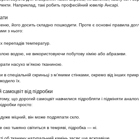
плекти. Наприклад, такі робить професійний ювелір Ансарі.
дати
аменю, його досить складно пошкодити. Проте є основні правила дог
ми з нього:
их перепадів температур.
плою водою, не використовуючи побутову хімію або абразиви.
ирати насухо м’якою тканиною.
и в спеціальній скриньці з м’якими стінками, окремо від інших прик
кодило їх.
й самоцвіт від підробки
 тому, що дорогий самоцвіт навчилися підробляти і підміняти аналог
підробки просто:
 дуже міцний, він може подряпати скло.
 око тьмяно світиться в темряві, підробка — ні.
ті об тканину натуральний камінь засяє ще яскравіше.