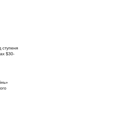
д ступеня
жах $30-
інь»
ього
я