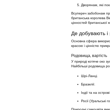
Дворянам, які пок
Всупереч забобонам пр
британська королева Вік
цінностей британської 
Де добувають і 
Основна сфера викорис
красою і цінністю прикр
Родовища, вартість
У природі котяче око зу
Найбільші родовища роз
Шрі-Ланці.
Бразилії.
Індії та на остров
Росії (Уральські г
Природні самоцвіти вико