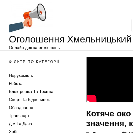
Оголошення
Перейти
Хмельницький
до
вмісту
Оголошення Хмельницький
Онлайн дошка оголошень
ФІЛЬТР ПО КАТЕГОРІЇ
Нерухомість
Робота
Електроніка Та Техніка
Спорт Та Відпочинок
Обладнання
Котяче око 
Транспорт
значення, 
Дім Та Дача
Хобі