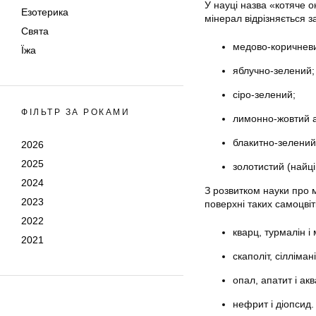
У науці назва «котяче о
Езотерика
мінерал відрізняється з
Свята
медово-коричневи
Їжа
яблучно-зелений;
сіро-зелений;
ФІЛЬТР ЗА РОКАМИ
лимонно-жовтий 
блакитно-зелений
2026
2025
золотистий (найц
2024
З розвитком науки про 
2023
поверхні таких самоцвіті
2022
кварц, турмалін і
2021
скаполіт, сіллімані
опал, апатит і ак
нефрит і діопсид.