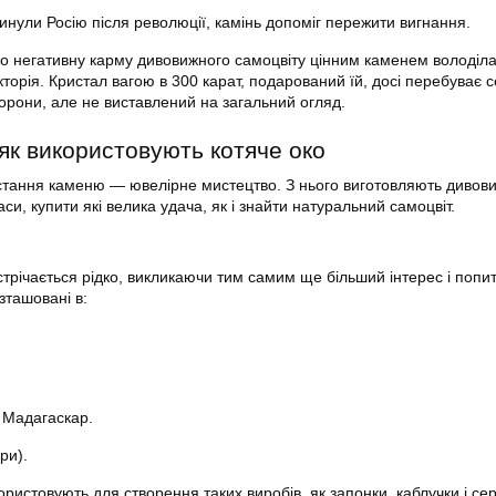
инули Росію після революції, камінь допоміг пережити вигнання.
о негативну карму дивовижного самоцвіту цінним каменем володіл
торія. Кристал вагою в 300 карат, подарований їй, досі перебуває 
корони, але не виставлений на загальний огляд.
як використовують котяче око
тання каменю — ювелірне мистецтво. З нього виготовляють дивови
аси, купити які велика удача, як і знайти натуральний самоцвіт.
стрічається рідко, викликаючи тим самим ще більший інтерес і попит
ташовані в:
і Мадагаскар.
ори).
ристовують для створення таких виробів, як запонки, каблучки і се