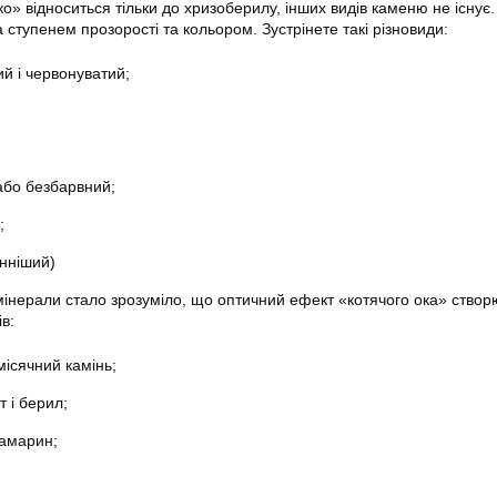
ко» відноситься тільки до хризоберилу, інших видів каменю не існує
а ступенем прозорості та кольором. Зустрінете такі різновиди:
й і червонуватий;
або безбарвний;
;
інніший)
мінерали стало зрозуміло, що оптичний ефект «котячого ока» створ
в:
 місячний камінь;
т і берил;
вамарин;