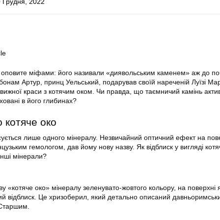
 Грудня, 2022
le
о оповите міфами: його називали «диявольським каменем» аж до по
обонам Артур, принц Уельський, подарував своїй нареченій Луїзі Мар
вижної краси з котячим оком. Чи правда, що таємничий камінь актив
иховані в його глибинах?
 котяче око
сується лише одного мінералу. Незвичайний оптичний ефект на пов
узьким гемологом, дав йому нову назву. Як відблиск у вигляді котяч
інші мінерали?
ву «котяче око» мінералу зеленувато-жовтого кольору, на поверхні 
ий відблиск. Це хризоберил, який детально описаний давньоримськ
Старшим.