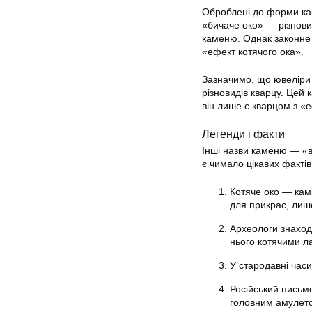
Оброблені до форми каб
«бичаче око» — різнови
каменю. Однак законне
«ефект котячого ока».
Зазначимо, що ювеліри 
різновидів кварцу. Цей 
він лише є кварцом з «
Легенди і факти
Інші назви каменю — «в
є чимало цікавих фактів
Котяче око — камі
для прикрас, лише
Археологи знаход
нього котячими л
У стародавні час
Російський письм
головним амулет