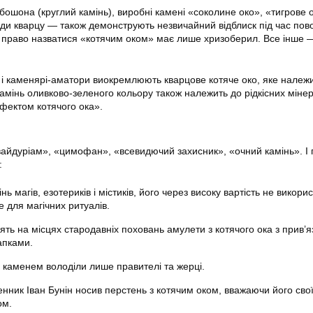
ошона (круглий камінь), виробні камені «соколине око», «тигрове о
ди кварцу — також демонструють незвичайний відблиск під час пов
 право назватися «котячим оком» має лише хризоберил. Все інше 
і каменярі-аматори виокремлюють кварцове котяче око, яке належ
камінь оливково-зеленого кольору також належить до рідкісних мінер
ефектом котячого ока».
айдуріам», «цимофан», «всевидючий захисник», «очний камінь». І 
:
нь магів, езотериків і містиків, його через високу вартість не викори
 для магічних ритуалів.
ять на місцях стародавніх поховань амулети з котячого ока з прив’
апками.
и каменем володіли лише правителі та жерці.
енник Іван Бунін носив перстень з котячим оком, вважаючи його сво
ом.