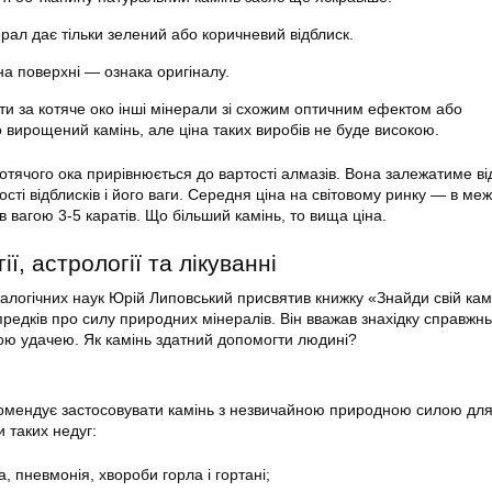
рал дає тільки зелений або коричневий відблиск.
на поверхні — ознака оригіналу.
и за котяче око інші мінерали зі схожим оптичним ефектом або
 вирощений камінь, але ціна таких виробів не буде високою.
отячого ока прирівнюється до вартості алмазів. Вона залежатиме ві
сті відблисків і його ваги. Середня ціна на світовому ринку — в ме
в вагою 3-5 каратів. Що більший камінь, то вища ціна.
ії, астрології та лікуванні
алогічних наук Юрій Липовський присвятив книжку «Знайди свій кам
предків про силу природних мінералів. Він вважав знахідку справжн
ою удачею. Як камінь здатний допомогти людині?
мендує застосовувати камінь з незвичайною природною силою дл
и таких недуг:
, пневмонія, хвороби горла і гортані;