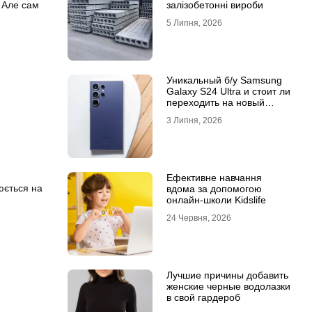
. Але сам
залізобетонні вироби
5 Липня, 2026
Уникальный б/у Samsung
Galaxy S24 Ultra и стоит ли
переходить на новый
Samsung Galaxy S25 Ultra
3 Липня, 2026
Ефективне навчання
юється на
вдома за допомогою
онлайн-школи Kidslife
24 Червня, 2026
Лучшие причины добавить
женские черные водолазки
в свой гардероб