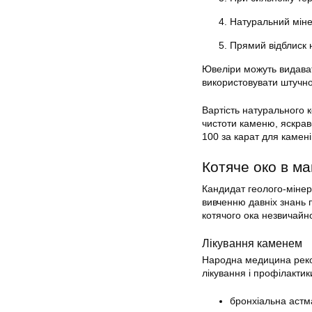
Натуральний міне
Прямий відблиск 
Ювеліри можуть видават
використовувати штучно
Вартість натурального к
чистоти каменю, яскраво
100 за карат для камені
Котяче око в маг
Кандидат геолого-мінер
вивченню давніх знань 
котячого ока незвичайн
Лікування каменем
Народна медицина реко
лікування і профілактик
бронхіальна астма