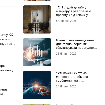
ТОП студій дизайну
інтер’єру з реалізацією
проєкту «під ключ» у
Хмельницькому
5 Серпня, 2026
чатку XX
гариті
Фінансовий менеджмент
ізує третє
для фрілансерів: як
збалансувати нерегулярні
доходи
28 Липня, 2026
ерхні
ої зіниці
Чем важны система
мгновенного обмена
сообщениями и
предотвращение утечек
24 Липня, 2026
информации для бизнеса
якого
им