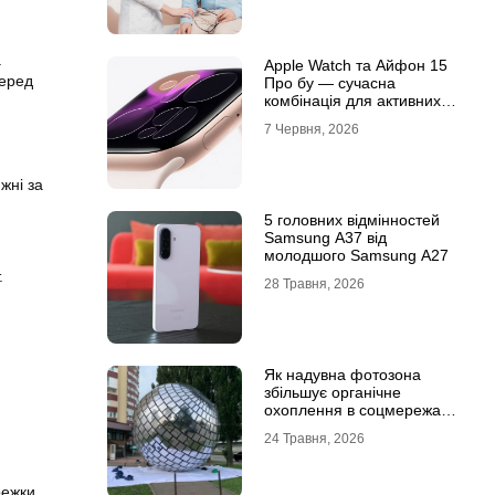
а
Apple Watch та Айфон 15
серед
Про бу — сучасна
комбінація для активних
користувачів
7 Червня, 2026
жні за
5 головних відмінностей
Samsung A37 від
молодшого Samsung A27
.
28 Травня, 2026
Як надувна фотозона
збільшує органічне
охоплення в соцмережах:
механіка вірусного
24 Травня, 2026
контенту
режки,