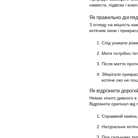
намиста, підвіски і ком
Як правильно догля
З огляду на міцність к
котячим оком і прикраса
Слід уникати різк
Мити потрібно те
Після миття прот
Зберігати прикрас
котяче око не пош
Як відрізнити дороги
Немає нічого дивного в
Відрізнити оригінал від 
Справжній камінь
Натуральне котяче
При сильному тер