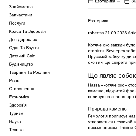
Езотерика
30
Знайомства
Запчастини
Езотерика
Послуги
Краса Та Здоров'я
robertss
21.09.2023
Artic
Для Дорослих
Котяче око завжди бул
Одяг Та Взуття
століття. Всупереч заб
Дитячий Світ
Прусській каблучку диво
око і які ще секрети пр
Будівництво
Тварини Та Рослини
Що являє собою
Різне
Назва «котяче око» сто
Оголошення
каменю, відкритий франц
вплинув на знання про 
Економіка
Здоров'я
Природа каменю
Туризм
Гемологія приписує наз
Наука
утворюється незвичайн
письменником Плінієм 
Техніка