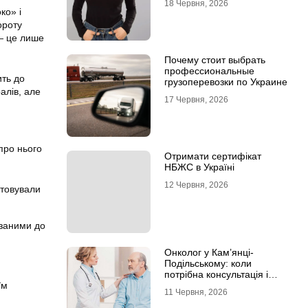
18 Червня, 2026
ко» і
ороту
— це лише
Почему стоит выбрать
профессиональные
ить до
грузоперевозки по Украине
алів, але
17 Червня, 2026
про нього
Отримати сертифікат
НБЖС в Україні
12 Червня, 2026
стовували
язаними до
Онколог у Кам’янці-
Подільському: коли
потрібна консультація і
їм
чому не варто відкладати
11 Червня, 2026
обстеження?