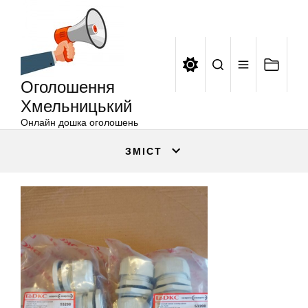
Оголошення
Перейти
Хмельницький
до
вмісту
Оголошення
Хмельницький
Онлайн дошка оголошень
ЗМІСТ