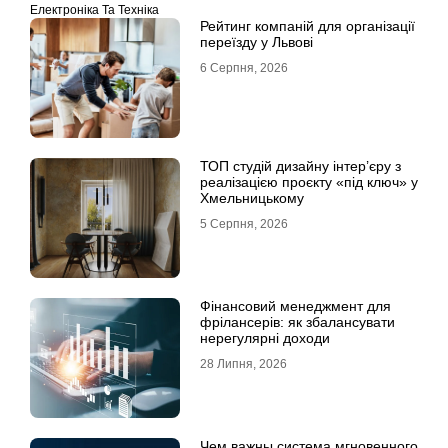
Електроніка Та Техніка
Рейтинг компаній для організації
переїзду у Львові
6 Серпня, 2026
ТОП студій дизайну інтер’єру з
реалізацією проєкту «під ключ» у
Хмельницькому
5 Серпня, 2026
Фінансовий менеджмент для
фрілансерів: як збалансувати
нерегулярні доходи
28 Липня, 2026
Чем важны система мгновенного