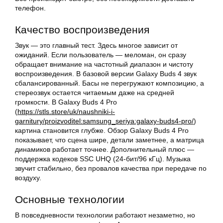
телефон.
Качество воспроизведения
Звук — это главный тест. Здесь многое зависит от
ожиданий. Если пользователь — меломан, он сразу
обращает внимание на частотный диапазон и чистоту
воспроизведения. В базовой версии Galaxy Buds 4 звук
сбалансированный. Басы не перегружают композицию, а
стереозвук остается читаемым даже на средней
громкости. В Galaxy Buds 4 Pro
(
https://stls.store/uk/naushniki-i-
garnitury/proizvoditel:samsung_seriya:galaxy-buds4-pro/
)
картина становится глубже. Обзор Galaxy Buds 4 Pro
показывает, что сцена шире, детали заметнее, а матрица
динамиков работает точнее. Дополнительный плюс —
поддержка кодеков SSC UHQ (24-бит/96 кГц). Музыка
звучит стабильно, без провалов качества при передаче по
воздуху.
Основные технологии
В повседневности технологии работают незаметно, но