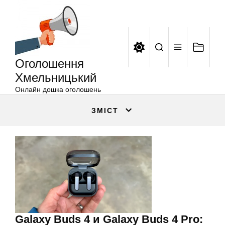
Оголошення
Перейти
Хмельницький
до
вмісту
Оголошення
Хмельницький
Онлайн дошка оголошень
ЗМІСТ
Galaxy Buds 4 и Galaxy Buds 4 Pro: