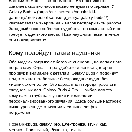
Важный момент — автономность. На практике это
означает, сколько часов можно не думать о зарядке. У
Galaxy Buds 4 (
https://stls.store/uk/naushniki-i-
garnitury/proizvoditel:samsung_seriya:galaxy-buds4/
)
хватает запаса энергии на 7 часов беспрерывной работы.
Зарядный чехол добавляет удобства: он компактный и не
требует отдельного места. Пока наушники лежат в кейсе,
они подзаряжаются.
Кому подойдут такие наушники
Обе модели закрывают базовые сценарии, но делают это
по-разному. Одна — про удобство и легкость, вторая —
про звук и внимание к деталям. Galaxy Buds 4 подойдут
тем, кто ищет стабильное беспроводное аудио без
лишних сложностей. Это вариант для города, работы и
ежедневных дел. Galaxy Buds 4 Pro — выбор для тех,
кому важна глубина звучания и технологии
персонализированного звучания. Здесь больше настроек,
выше уровень детализации и сильнее эффект
погружения.
Позначки:
buds
,
galaxy
,
pro
,
Електроніка
,
звук?
,
как
,
меняют
,
Привычный
,
Різне
,
та
,
техніка