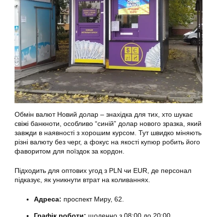
Обмін валют Новий долар – знахідка для тих, хто шукає
свіжі банкноти, особливо “синій” долар нового зразка, який
завжди в наявності з хорошим курсом. Тут швидко міняють
різні валюту без черг, а фокус на якості купюр робить його
фаворитом для поїздок за кордон.
Підходить для оптових угод з PLN чи EUR, де персонал
підказує, як уникнути втрат на коливаннях.
Адреса:
проспект Миру, 62.
Графік роботи:
щоденно з 08:00 до 20:00.