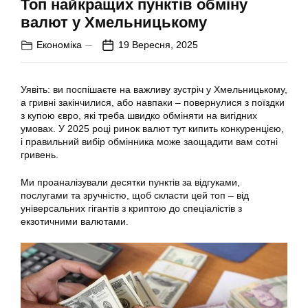
Топ найкращих пунктів обміну
валют у Хмельницькому
Економіка
19 Вересня, 2025
Уявіть: ви поспішаєте на важливу зустріч у Хмельницькому,
а гривні закінчилися, або навпаки – повернулися з поїздки
з купою євро, які треба швидко обміняти на вигідних
умовах. У 2025 році ринок валют тут кипить конкуренцією,
і правильний вибір обмінника може заощадити вам сотні
гривень.
Ми проаналізували десятки пунктів за відгуками,
послугами та зручністю, щоб скласти цей топ – від
універсальних гігантів з криптою до спеціалістів з
екзотичними валютами.