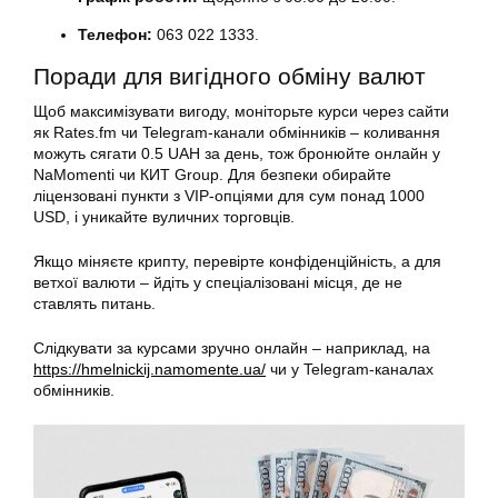
Телефон:
063 022 1333.
Поради для вигідного обміну валют
Щоб максимізувати вигоду, моніторьте курси через сайти
як Rates.fm чи Telegram-канали обмінників – коливання
можуть сягати 0.5 UAH за день, тож бронюйте онлайн у
NaMomenti чи КИТ Group. Для безпеки обирайте
ліцензовані пункти з VIP-опціями для сум понад 1000
USD, і уникайте вуличних торговців.
Якщо міняєте крипту, перевірте конфіденційність, а для
ветхої валюти – йдіть у спеціалізовані місця, де не
ставлять питань.
Слідкувати за курсами зручно онлайн – наприклад, на
https://hmelnickij.namomente.ua/
чи у Telegram-каналах
обмінників.