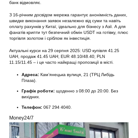
банк відмовляє.
З 16-річним досвідом мережа гарантує анонімність даних,
швидке виконання заявок незалежно від суми та навіть
оплату рахунків у Китаї, ідеально для бізнесу з Азії. А для
фанатів крипти тут безпечний обмін USDT на готівку, плюс
торгівля золотом і сріблом як інвестиція.
Актуальні курси на 29 серпня 2025: USD купівля 41.25
UAH, продаж 41.45 UAH; EUR 48.10/48.40; PLN
11.15/11.45 – і це часто найкращі пропозиції в місті.
Адреса:
Кам’янецька вулиця, 21 (ТРЦ Либідь
Плаза).
Графік роботи:
щоденно з 08:00 до 20:00. Без
вихідних.
Телефон:
067 294 4040.
Money24/7