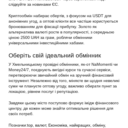
слідкуйте за новинами ЄС.
Криптообмін набирає обертів, з фокусом на USDT для
анонімних угод, а оптові клієнти все частіше користуються
бронюванням для фіксації прибутку. Золото як
альтернатива валюті росте в популярності, з середньою
ціною 2500 UAH за грам, роблячи обмінники
універсальними інвестиційними хабами.
Оберіть свій ідеальний обмінник
У Хмельницькому провідні обмінники, як-от NaMomenti чи
Money24/7, поєднують вигідні курси та сучасні сервіси,
перетворюючи звичайний обмін на зручний фінансовий
інструмент. Незалежно від того, міняєте ви щодня невеликі
суми чи плануєте оптову угоду, важливо обирати пункт за
локацією, рівнем послуг і репутацією.
Завдяки цьому місто поступово формує імідж фінансового
центру, де кожен може знайти оптимальне рішення для
своїх потреб.
Позначки:
top
,
валют
,
Економіка
,
найкращих
,
обміну
,