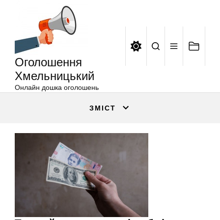
Оголошення
Перейти
Хмельницький
до
вмісту
Оголошення
Хмельницький
Онлайн дошка оголошень
ЗМІСТ