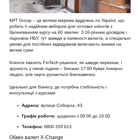
КИТ Group – це велика мережа відділень по Україні, що
робить її надійним вибором для оптових клієнтів з
бронюванням курсу на 60 хвилин. З 16-річним досвідом і
ліцензією НБУ, тут завжди в наявності валюта, а спеціальні
умови для постійних відвідувачів включають знижки на
великі суми.
Клієнти хвалять FinTech-рішення, як швидкі перекази, і
зручність у пікові години – близько 17:00 буває помірно
людно, але черги рухаються блискавично.
Ідеально для бізнесу, де потрібна стабільність і
консультації з курсами.
Адреса:
вулиця Соборна, 43.
Графік роботи:
щоденно з 09:00 до 19:00.
Телефон:
0800 339 613.
Обмін валют X-Change