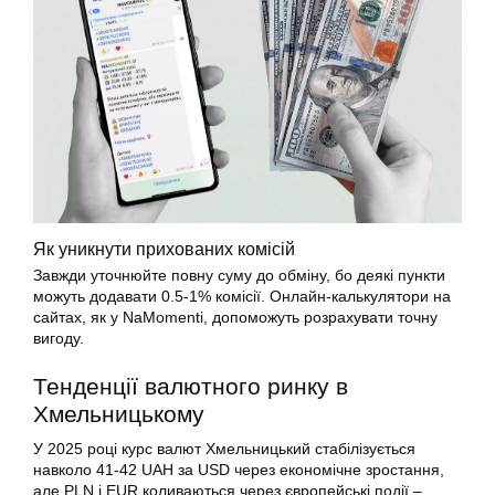
Як уникнути прихованих комісій
Завжди уточнюйте повну суму до обміну, бо деякі пункти
можуть додавати 0.5-1% комісії. Онлайн-калькулятори на
сайтах, як у NaMomenti, допоможуть розрахувати точну
вигоду.
Тенденції валютного ринку в
Хмельницькому
У 2025 році курс валют Хмельницький стабілізується
навколо 41-42 UAH за USD через економічне зростання,
але PLN і EUR коливаються через європейські події –