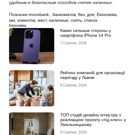
удобным и безопасным способом снятия наличных.
Позначки:
monobank:
,
банкоматов
,
без
,
для
,
Економіка
,
как
,
клиентов
,
мест
,
наличные
,
снять
,
список
Економіка
Какие сильные стороны у
смартфона iPhone 14 Pro
7 Серпня, 2026
Рейтинг компаній для організації
переїзду у Львові
6 Серпня, 2026
ТОП студій дизайну інтер’єру з
реалізацією проєкту «під ключ» у
Хмельницькому
5 Серпня, 2026