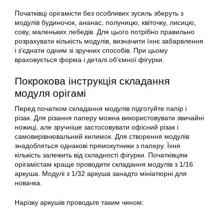
Початківці орігамісти без особливих зусиль зберуть з
модулів будиночок, ананас, полуницю, квіточку, лисицю,
сову, маленьких лебедів. Для цього потрібно правильно
розрахувати кількість модулів, визначити їхнє забарвлення
і з’єднати одним зі зручних способів. При цьому
враховується форма і деталі об’ємної фігурки.
Покрокова інструкція складання
модуля орігамі
Перед початком складання модулів підготуйте папір і
різак. Для різання паперу можна використовувати звичайні
ножиці, але зручніше застосовувати офісний різак і
самовирівнювальний килимок. Для створення модулів
знадобляться однакові прямокутники з паперу. Їхня
кількість залежить від складності фігурки. Початківцям
орігамістам краще проводити складання модулів з 1/16
аркуша. Модулі з 1/32 аркуша занадто мініатюрні для
новачка.
Нарізку аркушів проводьте таким чином: