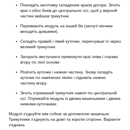
Покладіть заготовку складеним краєм догори. Зігніть
краї з обох боків до центральної осі, щоб у верхній
частині вийшов трикутник.
Переверніть модуль на інший бік (загнуті кінчики
виходять довшими).
Складіть правий і лівий куточки, перегнувши їх через
великий трикутник.
Загорніть виступаючі прямокутні краї зліва і справа
вгору по лінії основи.
Розігніть куточки і нижню частину. Знову складіть
куточки по намічених лініях і підніміть нижню
частину вгору.
Зігніть отриманий трикутник навпіл по центральній
осі. Отримайте модуль із двома кишеньками і двома
нижніми куточками.
Модулі з’єднуйте між собою за допомогою кишеньок.
Трикутники з’єднують на довгі та короткі сторони. Варіанти
з’єднань: