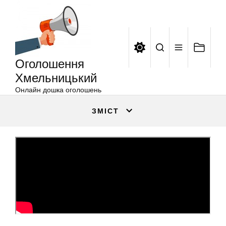
Оголошення
Перейти
Хмельницький
до
вмісту
Оголошення
Хмельницький
Онлайн дошка оголошень
ЗМІСТ