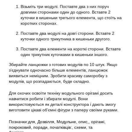
Візьміть три модулі. Поставте два з них поруч
довгими сторонами один до одного. Вставте 2
куточки в кишеньки третього елемента, що стоїть на
коротких сторонах.
Поставте два модулі на довгі сторони. Вставте 2
куточки одного трикутника в кишеньки другого.
Поставте два елементи на короткі сторони. Вставте
один трикутник куточками в кишеньки іншого.
Збирайте ланцюжки з готових модулів по 10 штук. Якщо
з’єднувати одночасно більше елементів, ланцюжок
виявиться неміцним. Зробити красиву саморобку з
модулів, що розпадаються, буде складно.
Для охочих освоїти техніку модульного орігамі досить
навчитися робити і збирати модулі. Вони
використовуються як деталі конструктора і дають змогу
виготовити цікаві об’ємні фігури з паперу своїми руками.
Позначки:
для
,
Дозвілля
,
Модульне
,
опис,
,
орігамі
,
покроковий
,
поради
,
початківців:
,
схеми
,
та