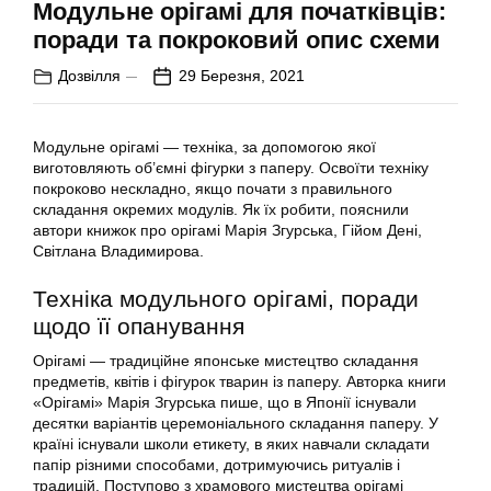
Модульне орігамі для початківців:
поради та покроковий опис схеми
Дозвілля
29 Березня, 2021
Модульне орігамі — техніка, за допомогою якої
виготовляють об’ємні фігурки з паперу. Освоїти техніку
покроково нескладно, якщо почати з правильного
складання окремих модулів. Як їх робити, пояснили
автори книжок про орігамі Марія Згурська, Гійом Дені,
Світлана Владимирова.
Техніка модульного орігамі, поради
щодо її опанування
Орігамі — традиційне японське мистецтво складання
предметів, квітів і фігурок тварин із паперу. Авторка книги
«Орігамі» Марія Згурська пише, що в Японії існували
десятки варіантів церемоніального складання паперу. У
країні існували школи етикету, в яких навчали складати
папір різними способами, дотримуючись ритуалів і
традицій. Поступово з храмового мистецтва орігамі