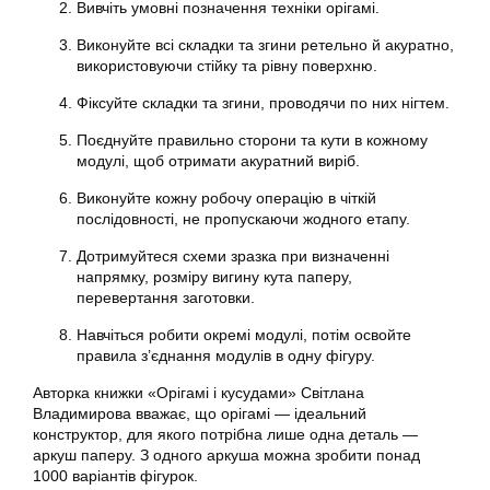
Вивчіть умовні позначення техніки орігамі.
Виконуйте всі складки та згини ретельно й акуратно,
використовуючи стійку та рівну поверхню.
Фіксуйте складки та згини, проводячи по них нігтем.
Поєднуйте правильно сторони та кути в кожному
модулі, щоб отримати акуратний виріб.
Виконуйте кожну робочу операцію в чіткій
послідовності, не пропускаючи жодного етапу.
Дотримуйтеся схеми зразка при визначенні
напрямку, розміру вигину кута паперу,
перевертання заготовки.
Навчіться робити окремі модулі, потім освойте
правила з’єднання модулів в одну фігуру.
Авторка книжки «Орігамі і кусудами» Світлана
Владимирова вважає, що орігамі — ідеальний
конструктор, для якого потрібна лише одна деталь —
аркуш паперу. З одного аркуша можна зробити понад
1000 варіантів фігурок.