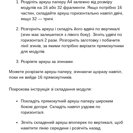
Розділіть аркуш паперу А4 залежно від розміру
модулів на 16 або 32 фрагменти. Якщо потрібно 16
частин, складайте аркуш горизонтально навпіл двічі,
якщо 32 — тричі.
Розгорніть аркуш і складіть його вдвічі по вертикалі
(згин має залишитися з лівого боку). Зігніть удвічі по
горизонталі 2 рази. Розгорніть заготовку і побачите
лінії згинів, за якими потрібно вирізати прямокутники
для модулів.
Розріжте аркуш за згинами.
Можете розрізати аркуш паперу, згинаючи щоразу навпіл,
поки не вийде 16 прямокутників.
Покрокова інструкція зі складання модуля:
Покладіть прямокутний аркуш паперу широким
боком догори. Складіть навпіл уздовж по
горизонталі.
Зігніть складений аркуш впоперек по вертикалі, щоб
намітити лінію середини і розігніть назад.