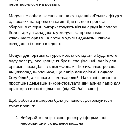
перетворилося на розвагу.
Модульне орігамі засноване на складанні об’ємних фігур з
однакових паперових частин. Для цього в процесі
збирання фігурки використовують кілька аркушів паперу.
Кожен аркуш складають у модуль за правилами
класичного орігамі, а потім модулі з’єднують шляхом
вкладання їх один в одного.
Модулі для орігамі-фігурок можна складати з будь-якого
виду паперу, але краще вибрати спеціальний папір для
орігамі. Гійом Дені в книзі «Орігамі. Велика ілюстрована
енциклопедія» уточнює, що папір для орігамі з одного
боку білий, а з іншого — кольоровий. На етапі навчання
простіше і дешевше використовувати звичайний папір для
принтера високої щільності (від 80 г/м³ і вище).
Щоб робота з папером була успішною, дотримуйтеся
таких правил:
Вибирайте папір такого розміру і форми, які
необхідні для складання модуля.