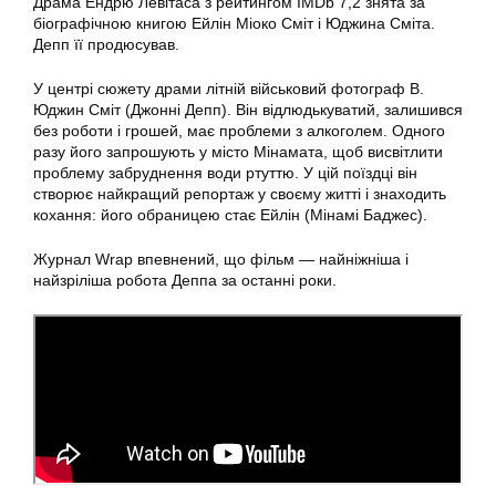
Драма Ендрю Левітаса з рейтингом IMDb 7,2 знята за
біографічною книгою Ейлін Міоко Сміт і Юджина Сміта.
Депп її продюсував.
У центрі сюжету драми літній військовий фотограф В.
Юджин Сміт (Джонні Депп). Він відлюдькуватий, залишився
без роботи і грошей, має проблеми з алкоголем. Одного
разу його запрошують у місто Мінамата, щоб висвітлити
проблему забруднення води ртуттю. У цій поїздці він
створює найкращий репортаж у своєму житті і знаходить
кохання: його обраницею стає Ейлін (Мінамі Баджес).
Журнал Wrap впевнений, що фільм — найніжніша і
найзріліша робота Деппа за останні роки.