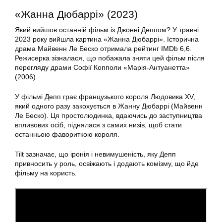
«Жанна Дюбаррі» (2023)
Який вийшов останній фільм із Джонні Деппом? У травні
2023 року вийшла картина «Жанна Дюбаррі». Історична
драма Майвенн Ле Беско отримала рейтинг IMDb 6,6.
Режисерка зізналася, що побажала зняти цей фільм після
перегляду драми Софії Копполи «Марія-Антуанетта»
(2006).
У фільмі Депп грає французького короля Людовика XV,
який одного разу закохується в Жанну Дюбаррі (Майвенн
Ле Беско). Ця простолюдинка, вдаючись до заступництва
впливових осіб, піднялася з самих низів, щоб стати
останньою фавориткою короля.
Tilt зазначає, що іронія і невимушеність, яку Депп
привносить у роль, освіжають і додають комізму, що йде
фільму на користь.