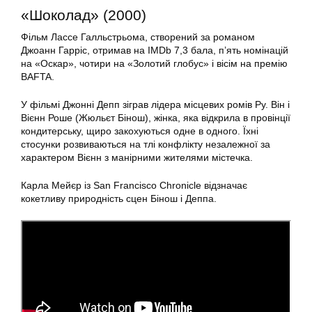
«Шоколад» (2000)
Фільм Лассе Галльстрьома, створений за романом
Джоанн Гарріс, отримав на IMDb 7,3 бала, п’ять номінацій
на «Оскар», чотири на «Золотий глобус» і вісім на премію
BAFTA.
У фільмі Джонні Депп зіграв лідера місцевих ромів Ру. Він і
Вієнн Роше (Жюльєт Бінош), жінка, яка відкрила в провінції
кондитерську, щиро закохуються одне в одного. Їхні
стосунки розвиваються на тлі конфлікту незалежної за
характером Вієнн з манірними жителями містечка.
Карла Мейєр із San Francisco Chronicle відзначає
кокетливу природність сцен Бінош і Деппа.