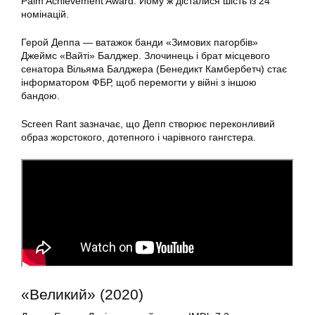
Palm Achievement Award. Йому ж дісталися шість із 24
номінацій.
Герой Деппа — ватажок банди «Зимових пагорбів»
Джеймс «Вайті» Балджер. Злочинець і брат місцевого
сенатора Вільяма Балджера (Бенедикт Камбербетч) стає
інформатором ФБР, щоб перемогти у війні з іншою
бандою.
Screen Rant зазначає, що Депп створює переконливий
образ жорстокого, дотепного і чарівного гангстера.
«Великий» (2020)