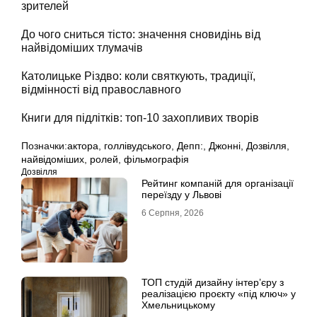
зрителей
До чого сниться тісто: значення сновидінь від
найвідоміших тлумачів
Католицьке Різдво: коли святкують, традиції,
відмінності від православного
Книги для підлітків: топ-10 захопливих творів
Позначки:
актора
,
голлівудського
,
Депп:
,
Джонні
,
Дозвілля
,
найвідоміших
,
ролей
,
фільмографія
Дозвілля
Рейтинг компаній для організації
переїзду у Львові
6 Серпня, 2026
ТОП студій дизайну інтер’єру з
реалізацією проєкту «під ключ» у
Хмельницькому