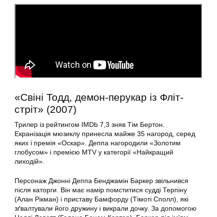
«Свіні Тодд, демон-перукар із Фліт-
стріт» (2007)
Трилер із рейтингом IMDb 7,3 зняв Тім Бертон.
Екранізація мюзиклу принесла майже 35 нагород, серед
яких і премія «Оскар». Деппа нагородили «Золотим
глобусом» і премією МТV у категорії «Найкращий
лиходій».
Персонаж Джонні Деппа Бенджамін Баркер звільнився
після каторги. Він має намір помститися судді Терпіну
(Алан Рікман) і приставу Бамфорду (Тімоті Сполл), які
зґвалтували його дружину і викрали дочку. За допомогою