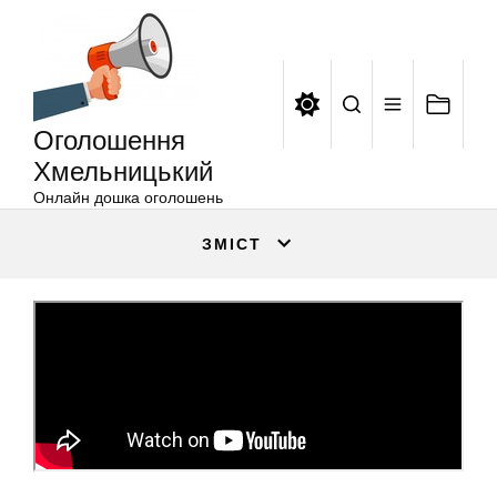
Оголошення
Перейти
Хмельницький
до
вмісту
Оголошення
Хмельницький
Онлайн дошка оголошень
ЗМІСТ