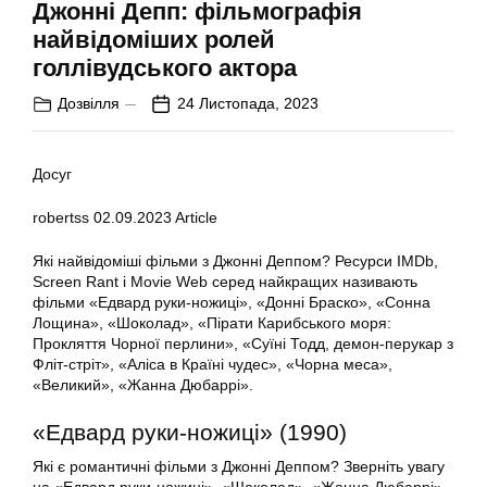
Джонні Депп: фільмографія
найвідоміших ролей
голлівудського актора
Дозвілля
24 Листопада, 2023
Досуг
robertss
02.09.2023
Article
Які найвідоміші фільми з Джонні Деппом? Ресурси IMDb,
Screen Rant і Movie Web серед найкращих називають
фільми «Едвард руки-ножиці», «Донні Браско», «Сонна
Лощина», «Шоколад», «Пірати Карибського моря:
Прокляття Чорної перлини», «Суїні Тодд, демон-перукар з
Фліт-стріт», «Аліса в Країні чудес», «Чорна меса»,
«Великий», «Жанна Дюбаррі».
«Едвард руки-ножиці» (1990)
Які є романтичні фільми з Джонні Деппом? Зверніть увагу