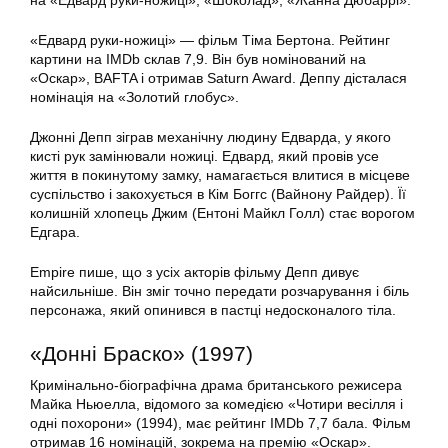
на «Едвард руки-ножиці», «Шоколад», «Жанна Дюбаррі».
«Едвард руки-ножиці» — фільм Тіма Бертона. Рейтинг
картини на IMDb склав 7,9. Він був номінований на
«Оскар», BAFTA і отримав Saturn Award. Деппу дісталася
номінація на «Золотий глобус».
Джонні Депп зіграв механічну людину Едварда, у якого
кисті рук замінювали ножиці. Едвард, який провів усе
життя в покинутому замку, намагається влитися в місцеве
суспільство і закохується в Кім Боггс (Вайнону Райдер). Її
колишній хлопець Джим (Ентоні Майкл Голл) стає ворогом
Едгара.
Empire пише, що з усіх акторів фільму Депп дивує
найсильніше. Він зміг точно передати розчарування і біль
персонажа, який опинився в пастці недосконалого тіла.
«Донні Браско» (1997)
Кримінально-біографічна драма британського режисера
Майка Ньюелла, відомого за комедією «Чотири весілля і
одні похорони» (1994), має рейтинг IMDb 7,7 бала. Фільм
отримав 16 номінацій, зокрема на премію «Оскар».