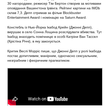
30 нагородами, режисер Тім Бертон створив за мотивами
оповідання Вашингтона Ірвінга. Рейтинг картини на IMDb
склав 7,3. Депп отримав за фільм Blockbuster
Entertainment Award і номінацію на Saturn Award.
Констебль із Нью-Йорка Ікабод Крейн (Джонні Депп),
вирушає в село Сонна Лощина розслідувати вбивства. Тут
Ікабод знаходить помічницю в особі Катріни Ван Тассел
(Крістіна Річчі), в яку закохується.
Критик Веслі Морріс пише, що Джонні Депп у ролі Ікабода
постає допитливим, манірним, одночасно сексуальним,
незграбним і феєричним прагматиком.