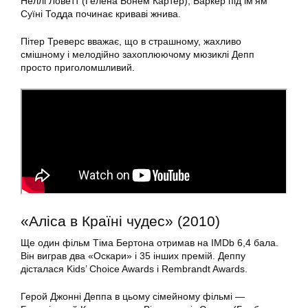
Неллі Ловетт (Гелена Бонем Картер), Баркер під ім’ям
Суїні Тодда починає криваві жнива.
Пітер Треверс вважає, що в страшному, жахливо
смішному і мелодійно захоплюючому мюзиклі Депп
просто приголомшливий.
«Аліса в Країні чудес» (2010)
Ще один фільм Тіма Бертона отримав на IMDb 6,4 бала.
Він виграв два «Оскари» і 35 інших премій. Деппу
дісталася Kids’ Choice Awards і Rembrandt Awards.
Герой Джонні Деппа в цьому сімейному фільмі —