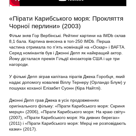
«Пірати Карибського моря: Прокляття
Чорної перлини» (2003)
Фільм зняв Гор Вербінські. Рейтинг картини на IMDb склав
8,1 бала. Картина внесена в топ-250 IMDb. Перша
частина отримала по п’ять номінацій на «Оскар» і BAFTA.
Серед номінантів був і Джонні Депп як найкращий актор.
Йому дісталася премія Гільдії кіноакторів США і ще три
нагороди.
У фільмі Депп зіграв капітана піратів Джека Горобця, який
надає допомогу ковалеві Віллу Тернеру (Орландо Блум) у
пошуках коханої Елізабет Суонн (Кіра Найтлі).
Джонні Депп грав Джека в усіх продовженнях
оригінального фільму: «Пірати Карибського моря: Скриня
мерця» (2006), «Пірати Карибського моря: На краю світу»
(2007), «Пірати Карибського моря: На дивних берегах»
(2011) і «Пірати Карибського моря: Мерці не розповідають
казки» (2017).