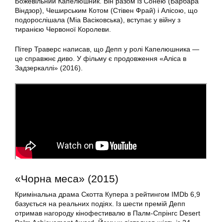
Божевільний Капелюшник. Він разом із Сонею (Барбара
Віндзор), Чеширським Котом (Стівен Фрай) і Алісою, що
подорослішала (Міа Васіковська), вступає у війну з
тиранією Червоної Королеви.
Пітер Траверс написав, що Депп у ролі Капелюшника —
це справжнє диво. У фільму є продовження «Аліса в
Задзеркаллі» (2016).
«Чорна меса» (2015)
Кримінальна драма Скотта Купера з рейтингом IMDb 6,9
базується на реальних подіях. Із шести премій Депп
отримав нагороду кінофестивалю в Палм-Спрінгс Desert