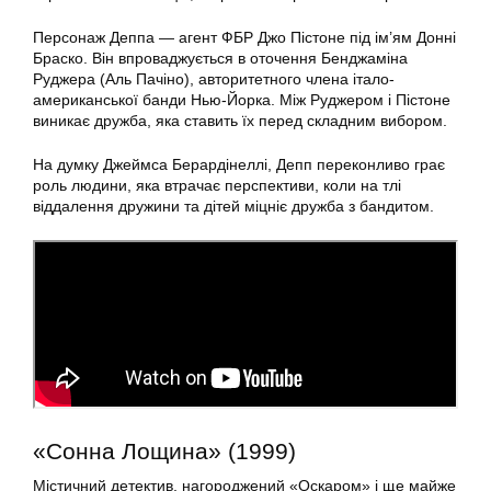
Персонаж Деппа — агент ФБР Джо Пістоне під ім’ям Донні
Браско. Він впроваджується в оточення Бенджаміна
Руджера (Аль Пачіно), авторитетного члена італо-
американської банди Нью-Йорка. Між Руджером і Пістоне
виникає дружба, яка ставить їх перед складним вибором.
На думку Джеймса Берардінеллі, Депп переконливо грає
роль людини, яка втрачає перспективи, коли на тлі
віддалення дружини та дітей міцніє дружба з бандитом.
«Сонна Лощина» (1999)
Містичний детектив, нагороджений «Оскаром» і ще майже