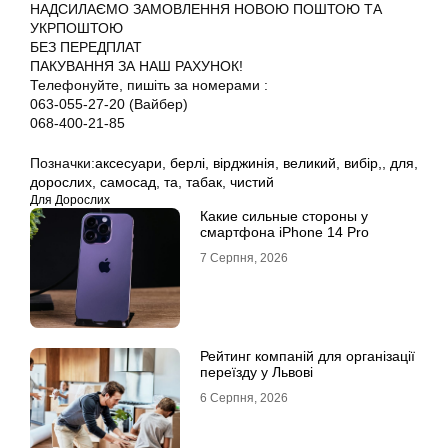
НАДСИЛАЄМО ЗАМОВЛЕННЯ НОВОЮ ПОШТОЮ ТА
УКРПОШТОЮ
БЕЗ ПЕРЕДПЛАТ
ПАКУВАННЯ ЗА НАШ РАХУНОК!
Телефонуйте, пишіть за номерами :
063-055-27-20 (Вайбер)
068-400-21-85
Позначки:
аксесуари
,
берлі
,
вірджинія
,
великий
,
вибір,
,
для
,
дорослих
,
самосад
,
та
,
табак
,
чистий
Для Дорослих
Какие сильные стороны у
смартфона iPhone 14 Pro
7 Серпня, 2026
Рейтинг компаній для організації
переїзду у Львові
6 Серпня, 2026