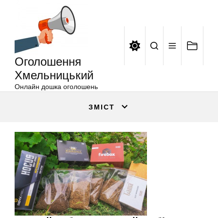
Оголошення
Перейти
Хмельницький
до
вмісту
Оголошення
Хмельницький
Онлайн дошка оголошень
ЗМІСТ