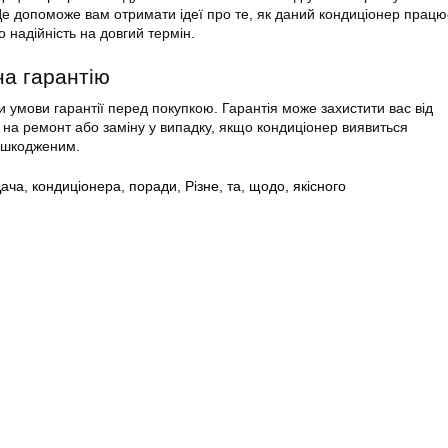
Це допоможе вам отримати ідеї про те, як даний кондиціонер працю
 надійність на довгий термін.
на гарантію
и умови гарантії перед покупкою. Гарантія може захистити вас від
на ремонт або заміну у випадку, якщо кондиціонер виявиться
ошкодженим.
ача
,
кондиціонера
,
поради
,
Різне
,
та
,
щодо
,
якісного