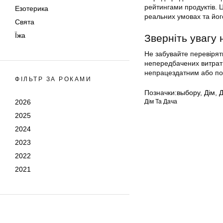
рейтингами продуктів. 
Езотерика
реальних умовах та його
Свята
Їжа
Зверніть увагу 
Не забувайте перевірят
непередбачених витрат 
непрацездатним або п
ФІЛЬТР ЗА РОКАМИ
Позначки:
выбору
,
Дім
,
Д
2026
Дім Та Дача
2025
2024
2023
2022
2021