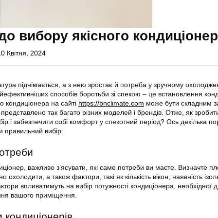
о вибору якісного кондиціоне
10 Квітня, 2024
атура піднімається, а з нею зростає й потреба у зручному охолодже
йефективніших способів боротьби зі спекою – це встановлення кон
о кондиціонера на сайті
https://bnclimate.com
може бути складним з
представлено так багато різних моделей і брендів. Отже, як зробит
р і забезпечити собі комфорт у спекотний період? Ось декілька пор
и правильний вибір:
потреби
иціонер, важливо з’ясувати, які саме потреби ви маєте. Визначте п
о охолодити, а також фактори, такі як кількість вікон, наявність ізо
 фактори впливатимуть на вибір потужності кондиціонера, необхідної 
ня вашого приміщення.
и кондиціонерів