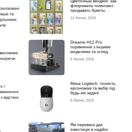
Цветочный вендинг: как
флороматы помогают
тралізовані
продавать букеты
евше та
круглосуточно
14 Липня, 2026
здільними
але
Dreame H12 Pro:
порівняння з іншими
моделями та огляд
 високими
функцій
меншуючи
6 Липня, 2026
Миші Logitech: точність,
ь і
ергономіка та вибір під
ввімкнення
будь-які задачі
 відстані;
6 Липня, 2026
Які переваги дає
інвестиція в надійні
а