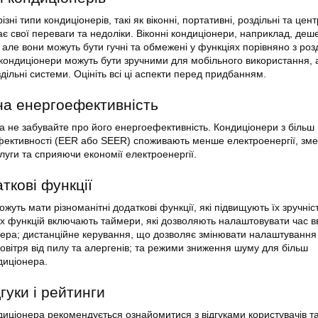
зні типи кондиціонерів, такі як віконні, портативні, роздільні та цен
ає свої переваги та недоліки. Віконні кондиціонери, наприклад, деш
але вони можуть бути гучні та обмежені у функціях порівняно з ро
кондиціонери можуть бути зручними для мобільного використання, 
ільні системи. Оцініть всі ці аспекти перед придбанням.
 на енергоефективність
а не забувайте про його енергоефективність. Кондиціонери з більш
фективності (EER або SEER) споживають менше електроенергії, з
луги та сприяючи економії електроенергії.
ткові функції
жуть мати різноманітні додаткові функції, які підвищують їх зручніст
цих функцій включають таймери, які дозволяють налаштовувати час 
ера; дистанційне керування, що дозволяє змінювати налаштування з
повітря від пилу та алергенів; та режими зниження шуму для більш
диціонера.
гуки і рейтинги
ціонера рекомендується ознайомитися з відгуками користувачів т