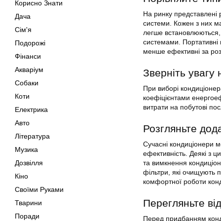
Корисно Знати
На ринку представлені рі
Дача
системи. Кожен з них м
Сім'я
легше встановлюються, 
системами. Портативні 
Подорожі
менше ефективні за розд
Фінанси
Акваріум
Зверніть увагу
Собаки
При виборі кондиціонер
Коти
коефіцієнтами енергое
витрати на побутові пос
Електрика
Авто
Розгляньте дода
Література
Сучасні кондиціонери мо
Музика
ефективність. Деякі з 
Дозвілля
та вимкнення кондиціон
фільтри, які очищують 
Кіно
комфортної роботи кон
Своїми Руками
Перегляньте від
Тварини
Поради
Перед придбанням конди