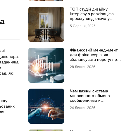
ТОП студій дизайну
інтер’єру з реалізацією
проєкту «під ключ» у
ра
Хмельницькому
5 Серпня, 2026
Фінансовий менеджмент
нні
для фрілансерів: як
диціонера.
збалансувати нерегулярні
авданням,
доходи
28 Липня, 2026
и
ад, які
Чем важны система
мгновенного обмена
сообщениями и
лощу
предотвращение утечек
льованих
24 Липня, 2026
информации для бизнеса
для