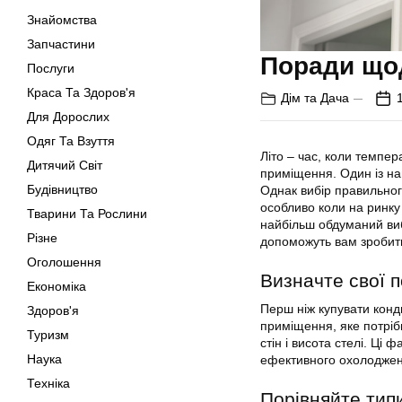
Знайомства
Запчастини
Поради щод
Послуги
Краса Та Здоров'я
Дім та Дача
Для Дорослих
Одяг Та Взуття
Літо – час, коли темпер
Дитячий Світ
приміщення. Один із на
Будівництво
Однак вибір правильног
особливо коли на ринку 
Тварини Та Рослини
найбільш обдуманий вибі
Різне
допоможуть вам зробит
Оголошення
Визначте свої 
Економіка
Перш ніж купувати конд
Здоров'я
приміщення, яке потрібн
Туризм
стін і висота стелі. Ці
Наука
ефективного охолоджен
Техніка
Порівняйте тип