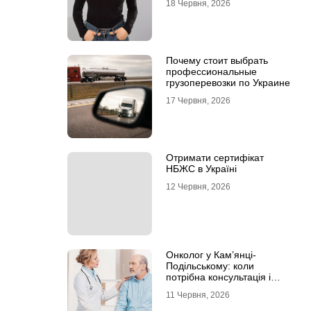
18 Червня, 2026
Почему стоит выбрать
профессиональные
грузоперевозки по Украине
17 Червня, 2026
Отримати сертифікат
НБЖС в Україні
12 Червня, 2026
Онколог у Кам’янці-
Подільському: коли
потрібна консультація і
чому не варто відкладати
11 Червня, 2026
обстеження?