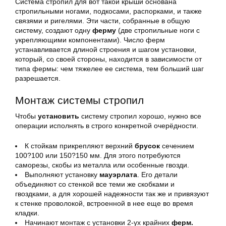
Система стропил для вот такой крыши основана
стропильными ногами, подкосами, распорками, и также
связями и ригелями. Эти части, собранные в общую
систему, создают одну
ферму
(две стропильные ноги с
укрепляющими компонентами). Число ферм
устанавливается длиной строения и шагом установки,
который, со своей стороны, находится в зависимости от
типа фермы: чем тяжелее ее система, тем больший шаг
разрешается.
Монтаж системы стропил
Чтобы
установить
систему стропил хорошо, нужно все
операции исполнять в строго конкретной очерёдности.
К стойкам прикрепляют верхний
брусок
сечением
100?100 или 150?150 мм. Для этого потребуются
саморезы, скобы из металла или особенные гвозди.
Выполняют установку
мауэрлата
. Его детали
объединяют со стенкой все теми же скобками и
гвоздками, а для хорошей надежности так же и привязуют
к стенке проволокой, встроенной в нее еще во время
кладки.
Начинают монтаж с установки 2-ух крайних
ферм.