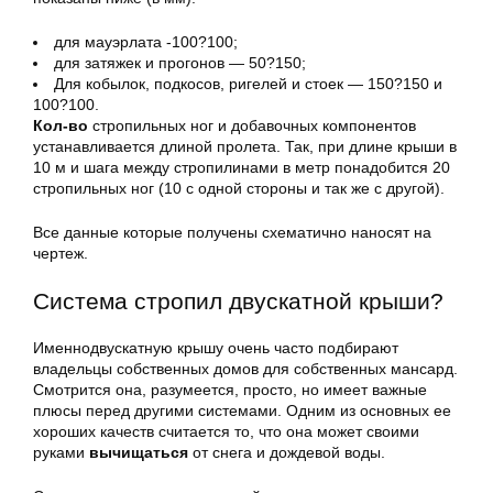
для мауэрлата -100?100;
для затяжек и прогонов — 50?150;
Для кобылок, подкосов, ригелей и стоек — 150?150 и
100?100.
Кол-во
стропильных ног и добавочных компонентов
устанавливается длиной пролета. Так, при длине крыши в
10 м и шага между стропилинами в метр понадобится 20
стропильных ног (10 с одной стороны и так же с другой).
Все данные которые получены схематично наносят на
чертеж.
Система стропил двускатной крыши?
Именнодвускатную крышу очень часто подбирают
владельцы собственных домов для собственных мансард.
Смотрится она, разумеется, просто, но имеет важные
плюсы перед другими системами. Одним из основных ее
хороших качеств считается то, что она может своими
руками
вычищаться
от снега и дождевой воды.