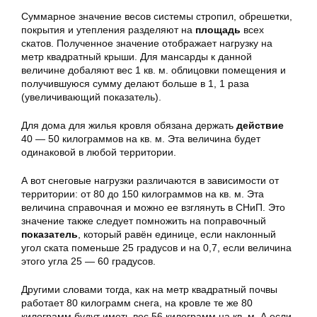
Суммарное значение весов системы стропил, обрешетки,
покрытия и утепления разделяют на
площадь
всех
скатов. Полученное значение отображает нагрузку на
метр квадратный крыши. Для мансарды к данной
величине добаляют вес 1 кв. м. облицовки помещения и
получившуюся сумму делают больше в 1, 1 раза
(увеличивающий показатель).
Для дома для жилья кровля обязана держать
действие
40 — 50 килограммов на кв. м. Эта величина будет
одинаковой в любой территории.
А вот снеговые нагрузки различаются в зависимости от
территории: от 80 до 150 килограммов на кв. м. Эта
величина справочная и можно ее взглянуть в СНиП. Это
значение также следует помножить на поправочный
показатель
, который равён единице, если наклонный
угол ската поменьше 25 градусов и на 0,7, если величина
этого угла 25 — 60 градусов.
Другими словами тогда, как на метр квадратный почвы
работает 80 килограмм снега, на кровле те же 80
килограмм будут иметь вес 56 килограмм на кв. м. А если