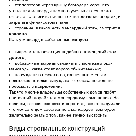
теплопотери через крышу благодаря хорошего
утепления мансарды намного уменьшаются, а это
означает, становится меньше и потребление энергии, и
затраты в финансовом плане;
строение, в каком есть мансардный этаж, смотрится
красиво
.
Есть у мансард и собственные
минусы
:
гидро- и теплоизолция подобных помещений стоит
дорого
;
добавочные затраты связаны и с монтажем окон
мансарды, какие стоят дорого обыкновенных;
по суждению психологов, скошенные стены и
невысокие потолки вынуждают человека постоянно
пребывать в
напряжении
.
Так что многие владельцы собственных домов любят
настоящий второй этаж мансардному помещению. Но
если вы, взвесив все «за» и «против», все же надумали,
что желаете дом собственно с мансардой, вам будет
желательно знать о том, как ее
точно
выстроить.
Виды стропильных конструкций
мансардных кровель