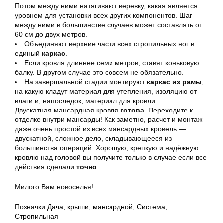
Потом между ними натягивают веревку, какая является
уровнем для установки всех других компонентов. Шаг
между ними в большинстве случаев может составлять от
60 см до двух метров.
Объединяют верхние части всех стропильных ног в
единый
каркас
.
Если кровля длиннее семи метров, ставят коньковую
балку. В другом случае это совсем не обязательно.
На завершальной стадии монтируют
каркас из рамы
,
на какую кладут материал для утепления, изоляцию от
влаги и, напоследок, материал для кровли.
Двускатная мансардная кровля
готова
. Переходите к
отделке внутри мансарды! Как заметно, расчет и монтаж
даже очень простой из всех мансардных кровель —
двускатной, сложное дело, складывающееся из
большинства операций. Хорошую, крепкую и надёжную
кровлю над головой вы получите только в случае если все
действия сделали
точно
.
Милого Вам новоселья!
Позначки:
Дача
,
крыши
,
мансардной
,
Система
,
Стропильная