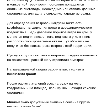
в конкретной территории постоянно попадаются
обильные снегопады, необходимо или ставить двойные
стропилины, или делать сплошную
каркас из рамы
.
Для определения ветровой нагрузки также есть
коэффициенты давления ветра и аэродинамического
воздействия. Ведь давление порывов ветра на крышу
меняется подчиняясь от того, под каким углом к ним
расположились кровельные
скаты
. Тут обойтись не
получится без навыки розы ветров в этой территории.
Сумму нагрузок снеговых и ветровых следует помножить
на показатель, равный шагу стропилин в метрах.
На завершальной стадии рассчитывают кол-во и
показатели
досок
.
После расчета значений всех нагрузок на метр
квадратный и на площадь всей крыши, находят сечение
стропилин.
Минимально
допустимые значения сечения бруска
показаны ниже (в мм):