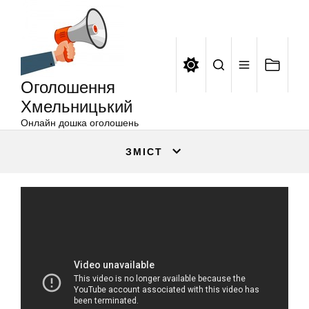
Оголошення
Перейти
Хмельницький
до
вмісту
Оголошення
Хмельницький
Онлайн дошка оголошень
ЗМІСТ