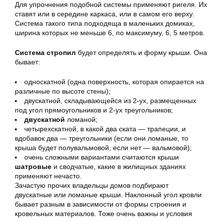
Для упрочнения подобной системы применяют ригеля. Их
ставят или в середине каркаса, или в самом его верху.
Система такого типа подходяща в маленьких домиках,
ширина которых не меньше 6, по максимуму, 6, 5 метров.
Система стропил
будет определять и форму крыши. Она
бывает:
односкатной (одна поверхность, которая опирается на
различные по высоте стены);
двускатной, складывающейся из 2-ух, размещенных
под угол прямоугольников и 2-ух треугольников;
двускатной
ломаной;
четырехскатной, в какой два ската — трапеции, и
вдобавок два — треугольники (если они ломаные, то
крыша будет полувальмовой, если нет — вальмовой);
очень сложными вариантами считаются крыши
шатровые
и сводчатые, какие в жилищных зданиях
применяют нечасто.
Зачастую прочих владельцы домов подбирают
двускатные или ломаные крыши. Наклонный угол кровли
бывает разным в зависимости от формы строения и
кровельных материалов. Тоже очень важны и условия