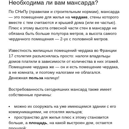
Необходима ли вам мансарда?
По СНиПу (правилам и строительным нормам), мансарда
— это помещение для жилья на
чердаке
, стены которого
вместе с тем считаются и крышей дома (или ее частью).
Плюс к этому высота отвесной части стен в мансарде не
обязана быть больше полутора метров, а высота самого
чердачного помещения — 2-ух с половиной метров.
Известность жилищных помещений чердака во Франции
17 столетия разъяснялась просто: налоги владельцы
домов платили в зависимости от количества в них этажей.
Помещение чердака же — он и есть помещение чердака,
а не комната, и поэтому налогами не облагался.
Денежная
польза
налицо!
Востребованность сегодняшних мансард также имеет
собственные причины:
можно их сооружать на уже имеющемся здании с его
коммуникациями, не отселяя жильцов;
пространство для жилья плюс к этому становится
больше, а
площадь
, на какой выстроен дом, остается
прошлой;