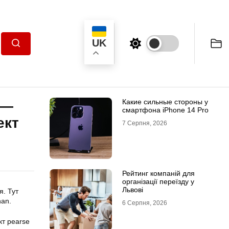
UK
Пошук
Какие сильные стороны у
 —
смартфона iPhone 14 Pro
ект
7 Серпня, 2026
Рейтинг компаній для
організації переїзду у
Львові
. Тут
nan.
6 Серпня, 2026