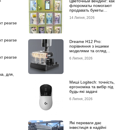
к
Цветочный вендинг: как
флороматы помогают
продавать букеты
круглосуточно
14 Липня, 2026
Dreame H12 Pro:
порівняння з іншими
моделями та огляд
функцій
6 Липня, 2026
ча
,
для
,
Миші Logitech: точність,
ергономіка та вибір під
будь-які задачі
6 Липня, 2026
Які переваги дає
інвестиція в надійні