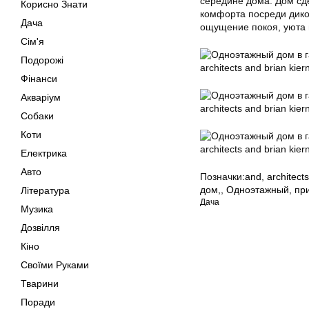
середине дома. Дом сде
Корисно Знати
комфорта посреди дико
Дача
ощущение покоя, уюта
Сім'я
Подорожі
Фінанси
Акваріум
Собаки
Коти
Електрика
Авто
Позначки:
and
,
architects
дом,
,
Одноэтажный
,
пр
Література
Дача
Музика
Дозвілля
Кіно
Своїми Руками
Тварини
Поради