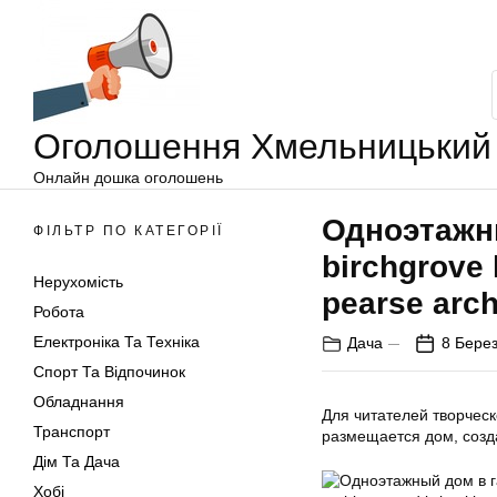
Оголошення
Перейти
Хмельницький
до
вмісту
Оголошення Хмельницький
Онлайн дошка оголошень
Одноэтажн
ФІЛЬТР ПО КАТЕГОРІЇ
birchgrove
Нерухомість
pearse arch
Робота
Електроніка Та Техніка
Дача
8 Берез
Спорт Та Відпочинок
Обладнання
Для читателей творчес
Транспорт
размещается дом, созда
Дім Та Дача
Хобі