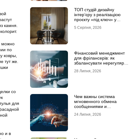
ТОП студій дизайну
вой
інтер’єру з реалізацією
растут
проєкту «під ключ» у
Хмельницькому
з камня.
5 Серпня, 2026
колорит.
е можно
нии по
Фінансовий менеджмент
у ковры,
для фрілансерів: як
е тут же.
збалансувати нерегулярні
ушки
доходи
28 Липня, 2026
делки со
Чем важны система
ук
мгновенного обмена
тулья для
сообщениями и
 фасадной
предотвращение утечек
24 Липня, 2026
вной
информации для бизнеса
о и в