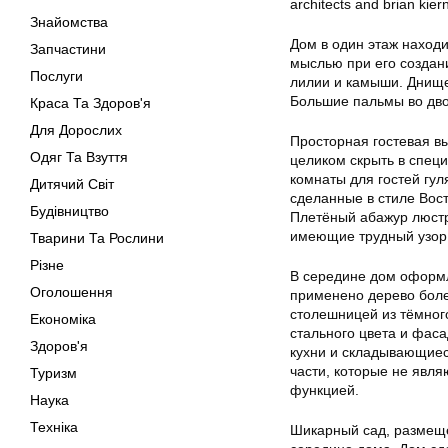
Знайомства
Дом в один этаж наход
Запчастини
мыслью при его создан
Послуги
лилии и камыши. Днище
Большие пальмы во дво
Краса Та Здоров'я
Для Дорослих
Просторная гостевая в
Одяг Та Взуття
целиком скрыть в специ
комнаты для гостей гул
Дитячий Світ
сделанные в стиле Вос
Будівництво
Плетёный абажур люстр
имеющие трудный узор
Тварини Та Рослини
Різне
В середине дом оформл
Оголошення
применено дерево более
столешницей из тёмног
Економіка
стального цвета и фаса
Здоров'я
кухни и складывающиес
части, которые не явл
Туризм
функцией.
Наука
Техніка
Шикарный сад, размещен