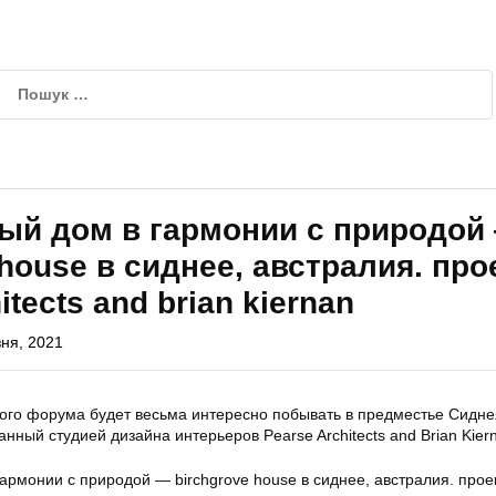
ый дом в гармонии с природой
 house в сиднее, австралия. про
itects and brian kiernan
ня, 2021
кого форума будет весьма интересно побывать в предместье Сиднея
нный студией дизайна интерьеров Pearse Architects and Brian Kier