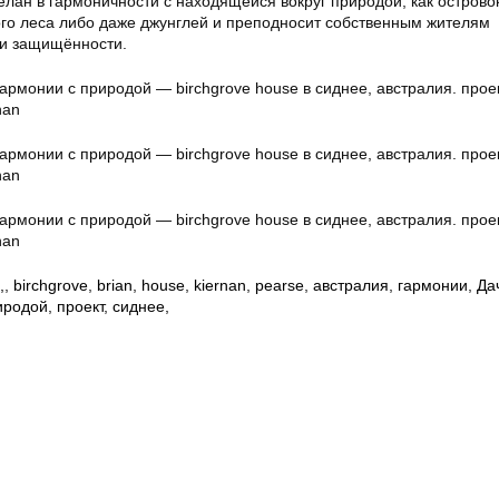
лан в гармоничности с находящейся вокруг природой, как острово
го леса либо даже джунглей и преподносит собственным жителям
 и защищённости.
,
,
birchgrove
,
brian
,
house
,
kiernan
,
pearse
,
австралия
,
гармонии
,
Да
иродой
,
проект
,
сиднее,