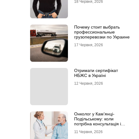
18 Червня, 2026
Почему стоит выбрать
профессиональные
грузоперевозки по Украине
17 Червня, 2026
Отримати сертифікат
НБЖС в Україні
12 Червня, 2026
Онколог у Кам’янці-
Подільському: коли
потрібна консультація і
чому не варто відкладати
11 Червня, 2026
обстеження?