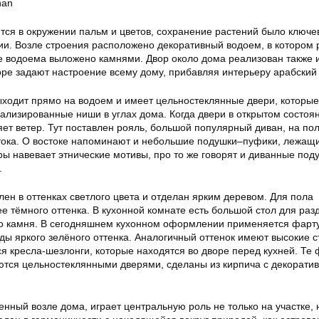
ится в окружении пальм и цветов, сохранение растений было ключе
ии. Возле строения расположено декоративный водоем, в котором 
 водоема выложено камнями. Двор около дома реализован также и
ре задают настроение всему дому, прибавляя интерьеру арабский 
ыходит прямо на водоем и имеет цельностеклянные двери, которы
ализированные ниши в углах дома. Когда двери в открытом состоя
яет ветер. Тут поставлен рояль, большой популярный диван, на пол
тока. О востоке напоминают и небольшие подушки–пуфики, лежащи
ы навевает этнические мотивы, про то же говорят и диванные под
.
ен в оттенках светлого цвета и отделан ярким деревом. Для пола
 тёмного оттенка. В кухонной комнате есть большой стол для раз
о камня. В сегодняшнем кухонном оформлении применяется фарт
ды яркого зелёного оттенка. Аналогичный оттенок имеют высокие с
я кресла-шезлонги, которые находятся во дворе перед кухней. Те
яются цельностеклянными дверями, сделаны из кирпича с декорати
ный возле дома, играет центральную роль не только на участке, н