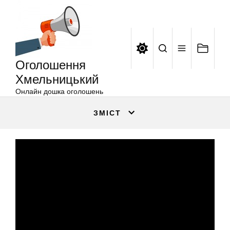
Оголошення
Перейти
Хмельницький
до
вмісту
Оголошення
Хмельницький
Онлайн дошка оголошень
ЗМІСТ