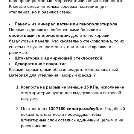
паропроницаемостью, морозоустойчивостью и крепостью.
Клеевые смеси не только содержат материал для
утепления, но и равняют стены.
Панель из минерал ватки или пенополистирола
.
Первые выделяются собственными большими
свойствами теплоизоляции,
достаточно хороши
базальтовые панели. Что касательно стекловолокна, то их
совсем не нужно применять, они меньше крепкие и
ранимые.
Штукатурка с армирующей стеклосеткой
.
Декоративное покрытие
.
Какими параметрами обязан владеть минераловатный
материал для утепления «мокрый фасад»?
Крепость на разрыв не меньше
15 КПа,
исполнение
этого критерия нужно для выдерживания ветровой
нагрузки.
Плотность
от 130?180 килограмм/куб.м.
Подобный
показатель плотности необходим, чтобы
штукатурные слои остались единичным целым и не
расслаивались.