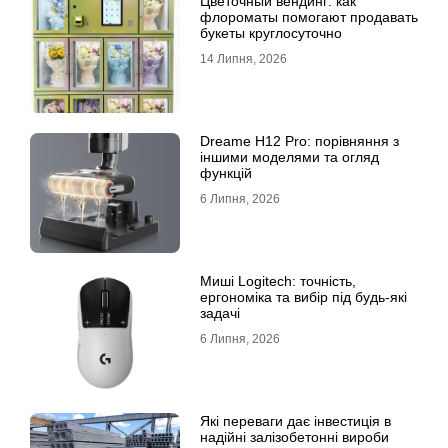
Цветочный вендинг: как
флороматы помогают продавать
букеты круглосуточно
14 Липня, 2026
Dreame H12 Pro: порівняння з
іншими моделями та огляд
функцій
6 Липня, 2026
Миші Logitech: точність,
ергономіка та вибір під будь-які
задачі
6 Липня, 2026
Які переваги дає інвестиція в
надійні залізобетонні вироби