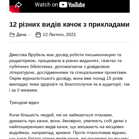
12 різних видів качок з прикладами
Дача
12 Лютого, 2021
Джессіка Врубель має досвід роботи письменницею та
редакторкою, працювала в різних виданнях, газетах та
публічних бібліотеках, допомагаючи з довідковою
літературою, дослідженнями та спеціальними проектами.
Окрім журналістського досвіду, вона вже понад 15 років
викладає теми здоров’я та благополуччя як в аудиторії, так
і за її межами.
Трендові відео
Коли більшість людей, які не займаються птахами,
думають про качок, вони, ймовірно, уявляють собі деякі з
найпоширеніших видів качок, що мешкають на місцевих
водоймах, наприклад, крижня. Проте птахоловам відомо,
що існує багато різних видів качок, які поширені по всьому