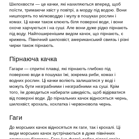
Шилохвости — це качки, які нахиляються вперед, щоб
поїсти, тримаючи хвіст у повітрі, а морду під водою. Вони
нишпорять по мілководдю і мулу в пошуках рослин і
комах. Ці качки також клюють біля поверхні води, і вони
охоче харчуються і на суші. Але вони дуже рідко пірнають
під воду. Найпоширенішим видом качок, що пірнають, є
крижень. Північний шилохвіст, американський свиязь і різні
чирки також пірнають.
Пірнаюча качка
Гагари — спритні плавці, які пірнають глибоко під
поверхню води в пошуках їжі, зокрема риби, комах і
водних рослин. Ці качки воліють залишатися у воді і
можуть бути незграбними і незграбними на суші. Крім
того, їм доводиться набирати швидкість, щоб відірватися
від поверхні води. До пірнальних качок відносяться чернь,
шилохвіст, крохаль, хохлатка і червоновола чернь.
Гаги
До морських качок відносяться як гаги, так і крохалі. Ці
види морських качок зустрічаються в дуже північних