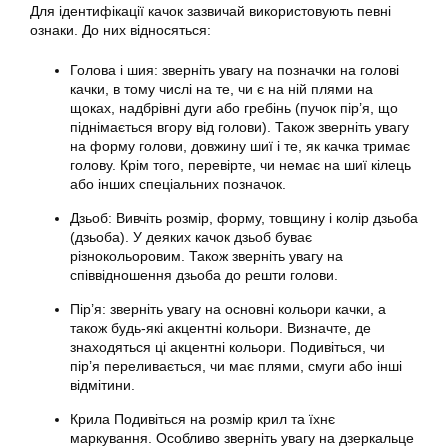
Для ідентифікації качок зазвичай використовують певні
ознаки. До них відносяться:
Голова і шия: зверніть увагу на позначки на голові
качки, в тому числі на те, чи є на ній плями на
щоках, надбрівні дуги або гребінь (пучок пір’я, що
піднімається вгору від голови). Також зверніть увагу
на форму голови, довжину шиї і те, як качка тримає
голову. Крім того, перевірте, чи немає на шиї кілець
або інших спеціальних позначок.
Дзьоб: Вивчіть розмір, форму, товщину і колір дзьоба
(дзьоба). У деяких качок дзьоб буває
різнокольоровим. Також зверніть увагу на
співвідношення дзьоба до решти голови.
Пір’я: зверніть увагу на основні кольори качки, а
також будь-які акцентні кольори. Визначте, де
знаходяться ці акцентні кольори. Подивіться, чи
пір’я переливається, чи має плями, смуги або інші
відмітини.
Крила Подивіться на розмір крил та їхнє
маркування. Особливо зверніть увагу на дзеркальце