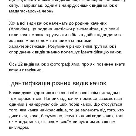
світу. Наприклад, одним з найрідкісніших видів качок є
мадагаскарська чернь.
Хоча всі види качок належать до родини качиних
(Anatidae), ця родина настільки різноманітна, що певні
види качок можна згрупувати в більш дрібні підродини за
зовнішнім виглядом та іншими спільними
характеристиками. Розуміння різних типів груп качок і
споріднених видів значно полегшує ідентифікацію качок.
Ось 12 видів качок з фотографіями, про які повинен знати
кожен птахівник.
Ідентифікація різних видів качок
Качки дуже відрізняються за своїм зовнішнім виглядом і
темпераментом. Наприклад, качки-пекінеси вважаються
одними з найдружелюбніших порід качок. Що стосується
того, яка качка найкрасивіша, то це залежить від того, хто
дивиться, хоча, безумовно, існують деякі види качок, такі
як мандаринка, які відомі своїм вишуканим зовнішнім
виглядом.