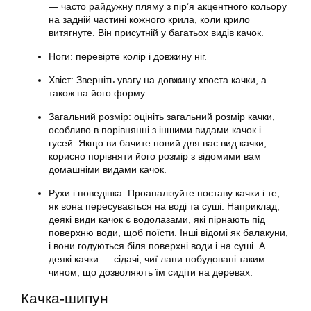
— часто райдужну пляму з пір’я акцентного кольору
на задній частині кожного крила, коли крило
витягнуте. Він присутній у багатьох видів качок.
Ноги: перевірте колір і довжину ніг.
Хвіст: Зверніть увагу на довжину хвоста качки, а
також на його форму.
Загальний розмір: оцініть загальний розмір качки,
особливо в порівнянні з іншими видами качок і
гусей. Якщо ви бачите новий для вас вид качки,
корисно порівняти його розмір з відомими вам
домашніми видами качок.
Рухи і поведінка: Проаналізуйте поставу качки і те,
як вона пересувається на воді та суші. Наприклад,
деякі види качок є водолазами, які пірнають під
поверхню води, щоб поїсти. Інші відомі як балакуни,
і вони годуються біля поверхні води і на суші. А
деякі качки — сідачі, чиї лапи побудовані таким
чином, що дозволяють їм сидіти на деревах.
Качка-шипун