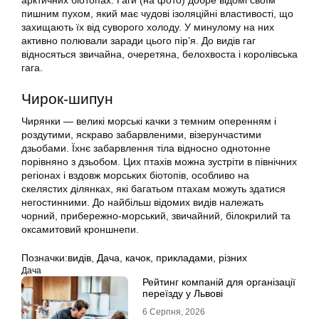
арктичних біотопах. Гаги (на фото) добре відомі своїм
пишним пухом, який має чудові ізоляційні властивості, що
захищають їх від суворого холоду. У минулому на них
активно полювали заради цього пір’я. До видів гаг
відносяться звичайна, очеретяна, белохвоста і королівська
гага.
Чирок-шипун
Чирянки — великі морські качки з темним оперенням і
роздутими, яскраво забарвленими, візерунчастими
дзьобами. Їхнє забарвлення тіла відносно однотонне
порівняно з дзьобом. Цих птахів можна зустріти в північних
регіонах і вздовж морських біотопів, особливо на
скелястих ділянках, які багатьом птахам можуть здатися
негостинними. До найбільш відомих видів належать
чорний, прибережно-морський, звичайний, білокрилий та
оксамитовий кроншнепи.
Позначки:
видів
,
Дача
,
качок
,
прикладами
,
різних
Дача
Рейтинг компаній для організації
переїзду у Львові
6 Серпня, 2026