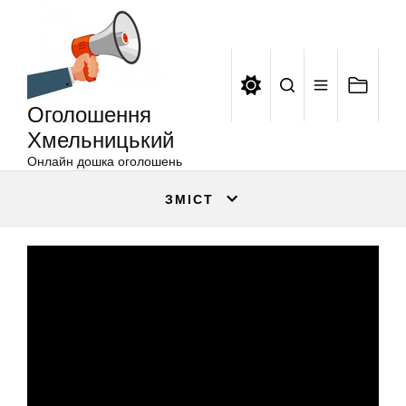
Оголошення
Перейти
Хмельницький
до
вмісту
Оголошення
Хмельницький
Онлайн дошка оголошень
ЗМІСТ