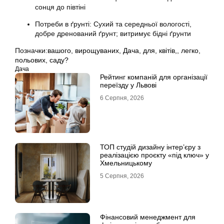
сонця до півтіні
Потреби в ґрунті: Сухий та середньої вологості,
добре дренований ґрунт; витримує бідні ґрунти
Позначки:
вашого
,
вирощуваних
,
Дача
,
для
,
квітів,
,
легко
,
польових
,
саду?
Дача
Рейтинг компаній для організації
переїзду у Львові
6 Серпня, 2026
ТОП студій дизайну інтер’єру з
реалізацією проєкту «під ключ» у
Хмельницькому
5 Серпня, 2026
Фінансовий менеджмент для