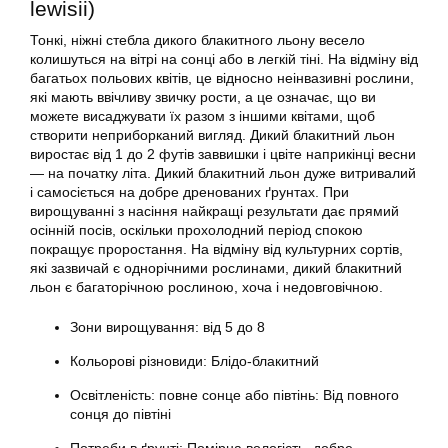
lewisii)
Тонкі, ніжні стебла дикого блакитного льону весело
колишуться на вітрі на сонці або в легкій тіні. На відміну від
багатьох польових квітів, це відносно неінвазивні рослини,
які мають ввічливу звичку рости, а це означає, що ви
можете висаджувати їх разом з іншими квітами, щоб
створити неприборканий вигляд. Дикий блакитний льон
виростає від 1 до 2 футів заввишки і цвіте наприкінці весни
— на початку літа. Дикий блакитний льон дуже витривалий
і самосіється на добре дренованих ґрунтах. При
вирощуванні з насіння найкращі результати дає прямий
осінній посів, оскільки прохолодний період спокою
покращує проростання. На відміну від культурних сортів,
які зазвичай є однорічними рослинами, дикий блакитний
льон є багаторічною рослиною, хоча і недовговічною.
Зони вирощування: від 5 до 8
Кольорові різновиди: Блідо-блакитний
Освітленість: повне сонце або півтінь: Від повного
сонця до півтіні