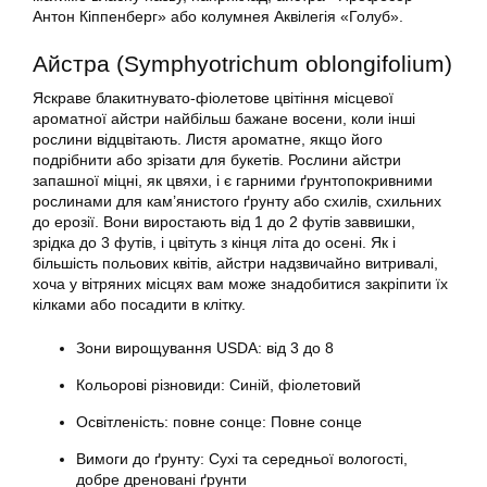
Антон Кіппенберг» або колумнея Аквілегія «Голуб».
Айстра (Symphyotrichum oblongifolium)
Яскраве блакитнувато-фіолетове цвітіння місцевої
ароматної айстри найбільш бажане восени, коли інші
рослини відцвітають. Листя ароматне, якщо його
подрібнити або зрізати для букетів. Рослини айстри
запашної міцні, як цвяхи, і є гарними ґрунтопокривними
рослинами для кам’янистого ґрунту або схилів, схильних
до ерозії. Вони виростають від 1 до 2 футів заввишки,
зрідка до 3 футів, і цвітуть з кінця літа до осені. Як і
більшість польових квітів, айстри надзвичайно витривалі,
хоча у вітряних місцях вам може знадобитися закріпити їх
кілками або посадити в клітку.
Зони вирощування USDA: від 3 до 8
Кольорові різновиди: Синій, фіолетовий
Освітленість: повне сонце: Повне сонце
Вимоги до ґрунту: Сухі та середньої вологості,
добре дреновані ґрунти