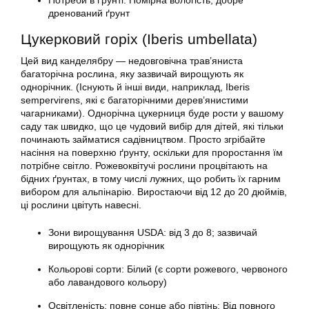
Потреби в ґрунті: Помірна вологість, добре
дренований ґрунт
Цукерковий горіх (Iberis umbellata)
Цей вид канделябру — недовговічна трав’яниста
багаторічна рослина, яку зазвичай вирощують як
однорічник. (Існують й інші види, наприклад, Iberis
sempervirens, які є багаторічними дерев’янистими
чагарниками). Однорічна цукерниця буде рости у вашому
саду так швидко, що це чудовий вибір для дітей, які тільки
починають займатися садівництвом. Просто згрібайте
насіння на поверхню ґрунту, оскільки для проростання їм
потрібне світло. Рожевоквітучі рослини процвітають на
бідних ґрунтах, в тому числі лужних, що робить їх гарним
вибором для альпінарію. Виростаючи від 12 до 20 дюймів,
ці рослини цвітуть навесні.
Зони вирощування USDA: від 3 до 8; зазвичай
вирощують як однорічник
Кольорові сорти: Білий (є сорти рожевого, червоного
або лавандового кольору)
Освітленість: повне сонце або півтінь: Від повного