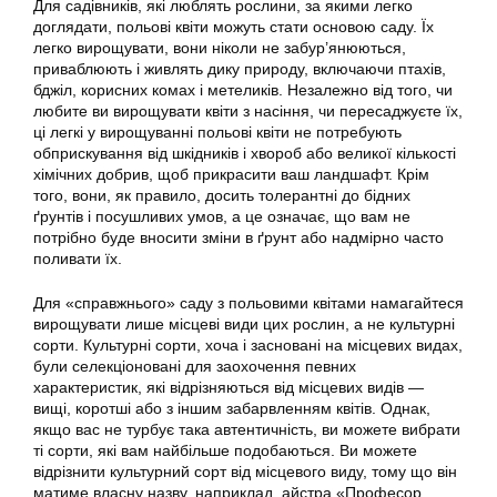
Для садівників, які люблять рослини, за якими легко
доглядати, польові квіти можуть стати основою саду. Їх
легко вирощувати, вони ніколи не забур’янюються,
приваблюють і живлять дику природу, включаючи птахів,
бджіл, корисних комах і метеликів. Незалежно від того, чи
любите ви вирощувати квіти з насіння, чи пересаджуєте їх,
ці легкі у вирощуванні польові квіти не потребують
обприскування від шкідників і хвороб або великої кількості
хімічних добрив, щоб прикрасити ваш ландшафт. Крім
того, вони, як правило, досить толерантні до бідних
ґрунтів і посушливих умов, а це означає, що вам не
потрібно буде вносити зміни в ґрунт або надмірно часто
поливати їх.
Для «справжнього» саду з польовими квітами намагайтеся
вирощувати лише місцеві види цих рослин, а не культурні
сорти. Культурні сорти, хоча і засновані на місцевих видах,
були селекціоновані для заохочення певних
характеристик, які відрізняються від місцевих видів —
вищі, коротші або з іншим забарвленням квітів. Однак,
якщо вас не турбує така автентичність, ви можете вибрати
ті сорти, які вам найбільше подобаються. Ви можете
відрізнити культурний сорт від місцевого виду, тому що він
матиме власну назву, наприклад, айстра «Професор