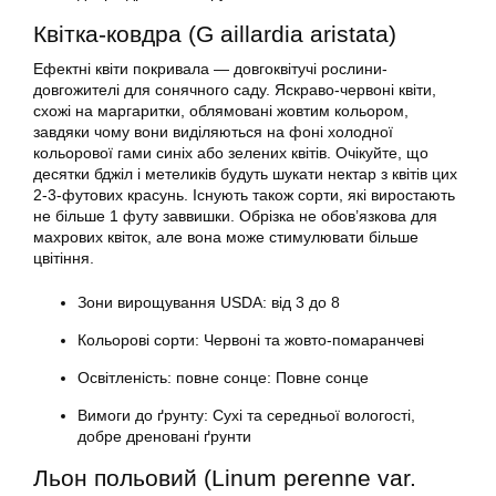
Квітка-ковдра (G aillardia aristata)
Ефектні квіти покривала — довгоквітучі рослини-
довгожителі для сонячного саду. Яскраво-червоні квіти,
схожі на маргаритки, облямовані жовтим кольором,
завдяки чому вони виділяються на фоні холодної
кольорової гами синіх або зелених квітів. Очікуйте, що
десятки бджіл і метеликів будуть шукати нектар з квітів цих
2-3-футових красунь. Існують також сорти, які виростають
не більше 1 футу заввишки. Обрізка не обов’язкова для
махрових квіток, але вона може стимулювати більше
цвітіння.
Зони вирощування USDA: від 3 до 8
Кольорові сорти: Червоні та жовто-помаранчеві
Освітленість: повне сонце: Повне сонце
Вимоги до ґрунту: Сухі та середньої вологості,
добре дреновані ґрунти
Льон польовий (Linum perenne var.