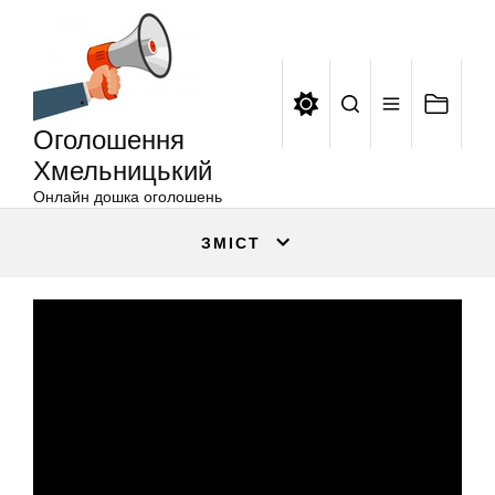
Оголошення
Перейти
Хмельницький
до
вмісту
Оголошення
Хмельницький
Онлайн дошка оголошень
ЗМІСТ