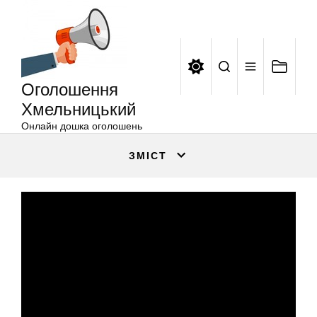
Оголошення
Перейти
Хмельницький
до
вмісту
Оголошення
Хмельницький
Онлайн дошка оголошень
ЗМІСТ