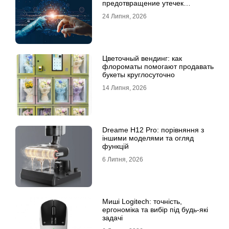
предотвращение утечек
информации для бизнеса
24 Липня, 2026
Цветочный вендинг: как
флороматы помогают продавать
букеты круглосуточно
14 Липня, 2026
Dreame H12 Pro: порівняння з
іншими моделями та огляд
функцій
6 Липня, 2026
Миші Logitech: точність,
ергономіка та вибір під будь-які
задачі