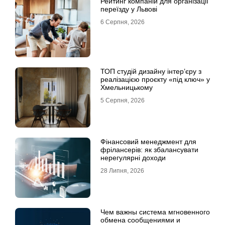
Рейтинг компаній для організації
переїзду у Львові
6 Серпня, 2026
ТОП студій дизайну інтер’єру з
реалізацією проєкту «під ключ» у
Хмельницькому
5 Серпня, 2026
Фінансовий менеджмент для
фрілансерів: як збалансувати
нерегулярні доходи
28 Липня, 2026
Чем важны система мгновенного
обмена сообщениями и