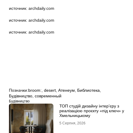
источник: archdaily.com
источник: archdaily.com
источник: archdaily.com
Позначки:
broom:
,
desert
,
Атенеум
,
Библиотека
,
Будівництво
,
современный
Будівництво
ТОП студій дизайну інтер’єру з
реалізацією проєкту «під ключ» у
Хмельницькому
5 Серпня, 2026