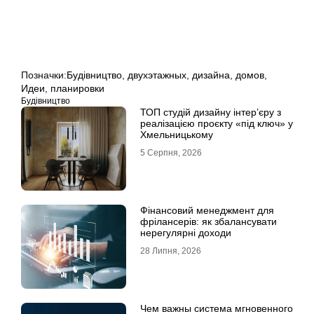
Позначки:
Будівництво
,
двухэтажных
,
дизайна
,
домов
,
Идеи
,
планировки
Будівництво
ТОП студій дизайну інтер’єру з
реалізацією проєкту «під ключ» у
Хмельницькому
5 Серпня, 2026
Фінансовий менеджмент для
фрілансерів: як збалансувати
нерегулярні доходи
28 Липня, 2026
Чем важны система мгновенного