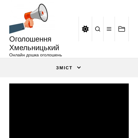
Оголошення
Перейти
Хмельницький
до
вмісту
Оголошення
Хмельницький
Онлайн дошка оголошень
ЗМІСТ