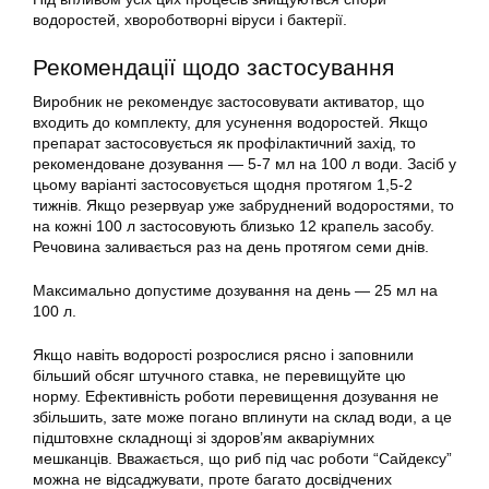
водоростей, хвороботворні віруси і бактерії.
Рекомендації щодо застосування
Виробник не рекомендує застосовувати активатор, що
входить до комплекту, для усунення водоростей. Якщо
препарат застосовується як профілактичний захід, то
рекомендоване дозування — 5-7 мл на 100 л води. Засіб у
цьому варіанті застосовується щодня протягом 1,5-2
тижнів. Якщо резервуар уже забруднений водоростями, то
на кожні 100 л застосовують близько 12 крапель засобу.
Речовина заливається раз на день протягом семи днів.
Максимально допустиме дозування на день — 25 мл на
100 л.
Якщо навіть водорості розрослися рясно і заповнили
більший обсяг штучного ставка, не перевищуйте цю
норму. Ефективність роботи перевищення дозування не
збільшить, зате може погано вплинути на склад води, а це
підштовхне складнощі зі здоров’ям акваріумних
мешканців. Вважається, що риб під час роботи “Сайдексу”
можна не відсаджувати, проте багато досвідчених