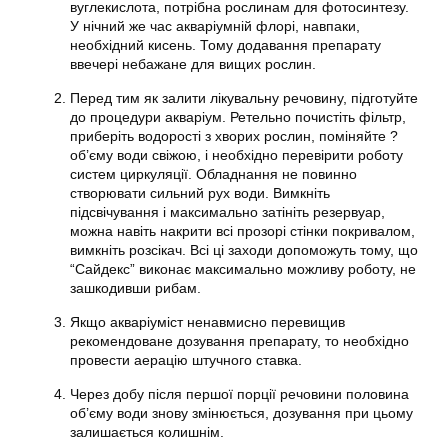
вуглекислота, потрібна рослинам для фотосинтезу.
У нічний же час акваріумній флорі, навпаки,
необхідний кисень. Тому додавання препарату
ввечері небажане для вищих рослин.
Перед тим як залити лікувальну речовину, підготуйте
до процедури акваріум. Ретельно почистіть фільтр,
приберіть водорості з хворих рослин, поміняйте ?
об’єму води свіжою, і необхідно перевірити роботу
систем циркуляції. Обладнання не повинно
створювати сильний рух води. Вимкніть
підсвічування і максимально затініть резервуар,
можна навіть накрити всі прозорі стінки покривалом,
вимкніть розсікач. Всі ці заходи допоможуть тому, що
“
Сайдекс
” виконає максимально можливу роботу, не
зашкодивши рибам.
Якщо акваріуміст ненавмисно перевищив
рекомендоване дозування препарату, то необхідно
провести аерацію штучного ставка.
Через добу після першої порції речовини половина
об’єму води знову змінюється, дозування при цьому
залишається колишнім.