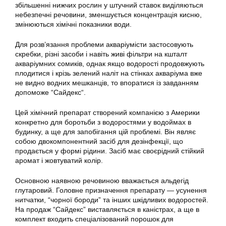
збільшенні нижчих рослин у штучний ставок виділяються
небезпечні речовини, зменшується концентрація кисню,
змінюються хімічні показники води.
Для розв’язання проблеми акваріумісти застосовують
скребки, різні засоби і навіть живі фільтри на кшталт
акваріумних сомиків, однак якщо водорості продовжують
плодитися і крізь зелений наліт на стінках
акваріума
вже
не видно водних мешканців, то впоратися із завданням
допоможе “
Сайдекс
“.
Цей хімічний препарат створений компанією з Америки
конкретно для боротьби з водоростями у водоймах в
будинку, а ще для запобігання цій проблемі. Він являє
собою двокомпонентний засіб для дезінфекції, що
продається у формі рідини. Засіб має своєрідний стійкий
аромат і жовтуватий колір.
Основною наявною речовиною вважається альдегід
глутаровий. Головне призначення препарату — усунення
нитчатки, “чорної бороди” та інших шкідливих водоростей.
На продаж “
Сайдекс
” виставляється в каністрах, а ще в
комплект входить спеціалізований порошок для