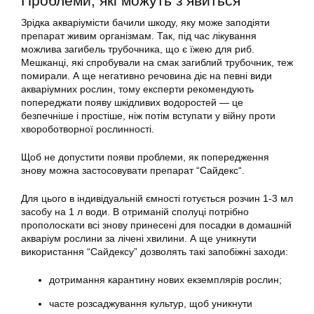
Проблеми, які можуть з’явиться
Зрідка акваріумісти бачили шкоду, яку може заподіяти
препарат живим організмам. Так, під час лікування
можлива загибель трубочника, що є їжею для риб.
Мешканці, які спробували на смак загиблий трубочник, теж
помирали. А ще негативно речовина діє на певні види
акваріумних рослин, тому експерти рекомендують
попереджати появу шкідливих водоростей — це
безпечніше і простіше, ніж потім вступати у війну проти
хвороботворної рослинності.
Щоб не допустити появи проблеми, як попередження
знову можна застосовувати препарат “
Сайдекс
“.
Для цього в індивідуальній ємності готується розчин 1-3 мл
засобу на 1 л води. В отриманій сполуці потрібно
прополоскати всі знову принесені для посадки в домашній
акваріум рослини за лічені хвилини. А ще уникнути
використання “Сайдексу” дозволять такі запобіжні заходи:
дотримання карантину нових екземплярів рослин;
часте розсаджування культур, щоб уникнути