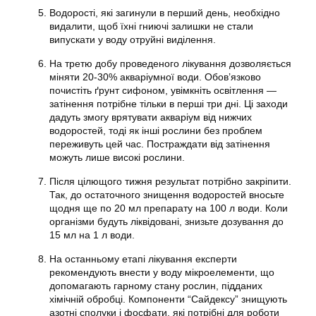
Водорості, які загинули в перший день, необхідно
видалити, щоб їхні гниючі залишки не стали
випускати у воду отруйні виділення.
На третю добу проведеного лікування дозволяється
міняти 20-30% акваріумної води. Обов’язково
почистіть ґрунт сифоном, увімкніть освітлення —
затінення потрібне тільки в перші три дні. Ці заходи
дадуть змогу врятувати акваріум від нижчих
водоростей, тоді як інші рослини без проблем
переживуть цей час. Постраждати від затінення
можуть лише високі рослини.
Після цілющого тижня результат потрібно закріпити.
Так, до остаточного знищення водоростей вносьте
щодня ще по 20 мл препарату на 100 л води. Коли
організми будуть ліквідовані, знизьте дозування до
15 мл на 1 л води.
На останньому етапі лікування експерти
рекомендують внести у воду мікроелементи, що
допомагають гарному стану рослин, підданих
хімічній обробці. Компоненти “Сайдексу” знищують
азотні сполуки і фосфати, які потрібні для роботи