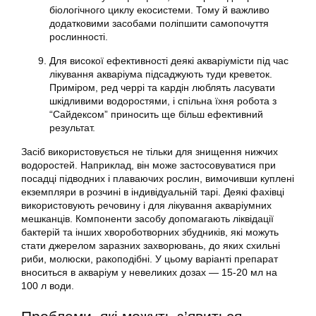
біологічного циклу екосистеми. Тому й важливо
додатковими засобами поліпшити самопочуття
рослинності.
Для високої ефективності деякі акваріумісти під час
лікування
акваріума
підсаджують туди креветок.
Приміром, ред черрі та кардін люблять ласувати
шкідливими водоростями, і спільна їхня робота з
“Сайдексом” приносить ще більш ефективний
результат.
Засіб використовується не тільки для знищення нижчих
водоростей. Наприклад, він може застосовуватися при
посадці підводних і плаваючих рослин, вимочивши куплені
екземпляри в розчині в індивідуальній тарі. Деякі фахівці
використовують речовину і для лікування акваріумних
мешканців. Компоненти засобу допомагають ліквідації
бактерій та інших хвороботворних збудників, які можуть
стати джерелом заразних захворювань, до яких схильні
риби, молюски, ракоподібні. У цьому варіанті препарат
вноситься в акваріум у невеликих дозах — 15-20 мл на
100 л води.