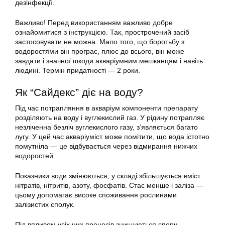
дезінфекції.
Важливо! Перед використанням важливо добре
ознайомитися з інструкцією. Так, прострочений засіб
застосовувати не можна. Мало того, що боротьбу з
водоростями він програє, плюс до всього, він може
завдати і значної шкоди акваріумним мешканцям і навіть
людині. Термін придатності — 2 роки.
Як “
Сайдекс
” діє на воду?
Під час потрапляння в акваріум компоненти препарату
розділяють на воду і вуглекислий газ. У рідину потрапляє
незліченна безліч вуглекислого газу, з’являється багато
лугу. У цей час акваріуміст може помітити, що вода істотно
помутніла — це відбувається через відмирання нижчих
водоростей.
Показники води змінюються, у складі збільшується вміст
нітратів, нітритів, азоту, фосфатів. Стає менше і заліза —
цьому допомагає високе споживання рослинами
залізистих сполук.
Під впливом усіх цих процесів знищуються спори