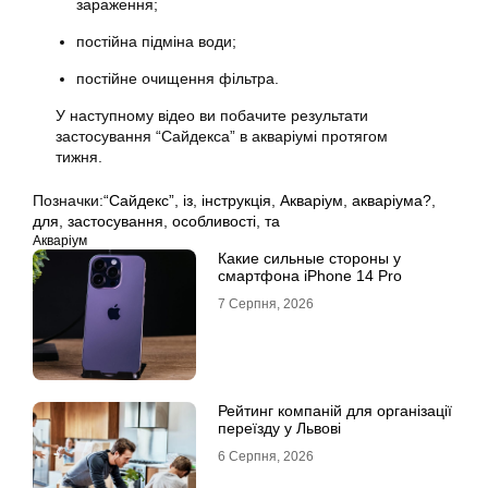
зараження;
постійна підміна води;
постійне очищення фільтра.
У наступному відео ви побачите результати
застосування “Сайдекса” в акваріумі протягом
тижня.
Позначки:
“Сайдекс”
,
із
,
інструкція
,
Акваріум
,
акваріума?
,
для
,
застосування
,
особливості
,
та
Акваріум
Какие сильные стороны у
смартфона iPhone 14 Pro
7 Серпня, 2026
Рейтинг компаній для організації
переїзду у Львові
6 Серпня, 2026