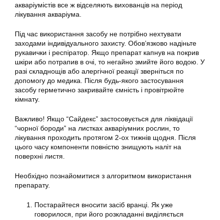
акваріумістів все ж відселяють вихованців на період
лікування
акваріума
.
Під час використання засобу не потрібно нехтувати
заходами індивідуального захисту. Обов’язково надіньте
рукавички і респіратор. Якщо препарат капнув на покрив
шкіри або потрапив в очі, то негайно змийте його водою. У
разі складнощів або алергічної реакції зверніться по
допомогу до медика. Після будь-якого застосування
засобу герметично закривайте ємність і провітрюйте
кімнату.
Важливо! Якщо “
Сайдекс
” застосовується для ліквідації
“чорної бороди” на листках акваріумних рослин, то
лікування проходить протягом 2-ох тижнів щодня. Після
цього часу компоненти повністю знищують наліт на
поверхні листя.
Необхідно познайомитися з алгоритмом використання
препарату.
Постарайтеся вносити засіб вранці. Як уже
говорилося, при його розкладанні виділяється