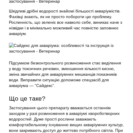
Шкідливі дрібні водорості знайомі більшості акваріумістів.
Фахівці знають, як не просто побороти цю проблему.
Рослинність, що зеленіє все навколо себе, виникає наче з
нізвідки і в мінімально можливий час повністю заповнює
акваріум.
Підсумком безконтрольного розмноження стає виділення
у воду токсичних речовин, зменшення кількості кисню,
зміна звичайних для акваріумних мешканців показників
води. Виправити ситуацію допоможе спецзасіб для
акваріума
— “
Сайдекс
“.
Що це таке?
Застосування цього препарату вважається останнім
заходом у разі розмноження в акваріумі хвороботворних
водоростей. Дуже прості рослини заважають
комфортабельному існуванню вищих акваріумних культур,
вони закривають доступ до життєво потрібного світла. При